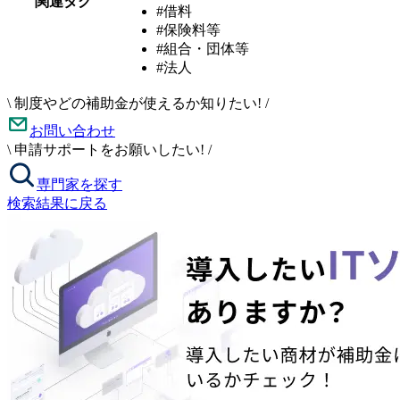
関連タグ
#借料
#保険料等
#組合・団体等
#法人
\
制度やどの補助金が使えるか知りたい!
/
お問い合わせ
\
申請サポートをお願いしたい!
/
専門家を探す
検索結果に戻る