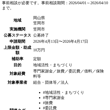
事前相談が必要です。事前相談期間：2026/04/01～2026/04/10
まで。
岡山県
地域
笠岡市
実施機関
笠岡市
公募ステータス
公募終了
申請期間
2026年4月13日〜2026年4月17日
上限金額・助成
10万円
額
補助率
定額
目的
地域活性・まちづくり
専門家謝金／旅費／委託費／借料／保険
対象経費
料等
対象事業者
組合・団体等／法人
#地域活性・まちづくり
#専門家謝金
#旅費
#委託費