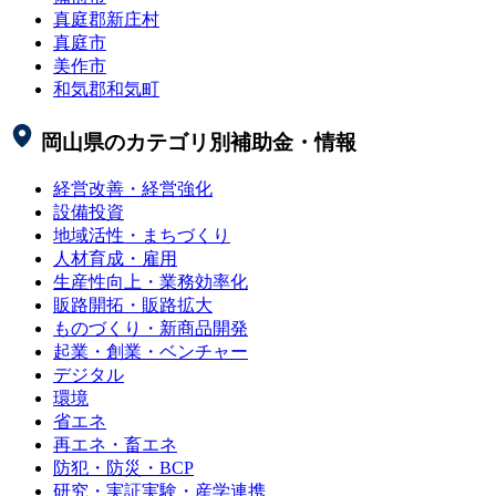
真庭郡新庄村
真庭市
美作市
和気郡和気町
岡山県
のカテゴリ別補助金・情報
経営改善・経営強化
設備投資
地域活性・まちづくり
人材育成・雇用
生産性向上・業務効率化
販路開拓・販路拡大
ものづくり・新商品開発
起業・創業・ベンチャー
デジタル
環境
省エネ
再エネ・畜エネ
防犯・防災・BCP
研究・実証実験・産学連携