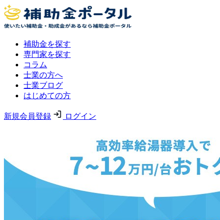
補助金を探す
専門家を探す
コラム
士業の方へ
士業ブログ
はじめての方
新規会員登録
ログイン