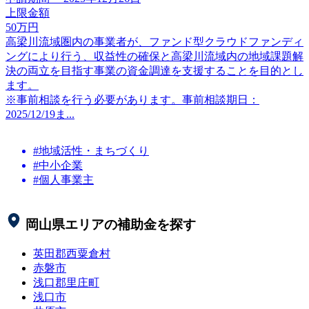
上限金額
50
万円
高梁川流域圏内の事業者が、ファンド型クラウドファンディ
ングにより行う、収益性の確保と高梁川流域内の地域課題解
決の両立を目指す事業の資金調達を支援することを目的とし
ます。
※事前相談を行う必要があります。事前相談期日：
2025/12/19ま...
#地域活性・まちづくり
#中小企業
#個人事業主
岡山県
エリアの補助金を探す
英田郡西粟倉村
赤磐市
浅口郡里庄町
浅口市