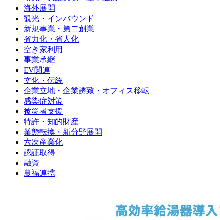
海外展開
観光・インバウンド
新規事業・第二創業
省力化・省人化
空き家利用
事業承継
EV関連
文化・伝統
企業立地・企業誘致・オフィス移転
感染症対策
被災者支援
特許・知的財産
業態転換・新分野展開
六次産業化
認証取得
融資
農福連携