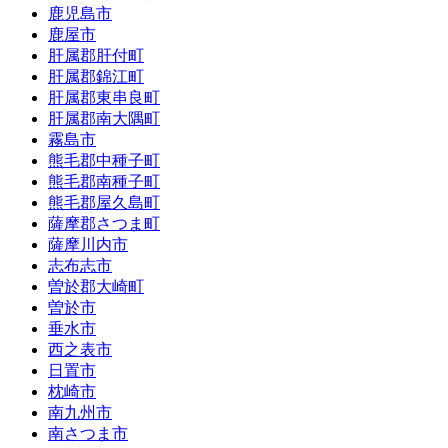
鹿児島市
鹿屋市
肝属郡肝付町
肝属郡錦江町
肝属郡東串良町
肝属郡南大隅町
霧島市
熊毛郡中種子町
熊毛郡南種子町
熊毛郡屋久島町
薩摩郡さつま町
薩摩川内市
志布志市
曽於郡大崎町
曽於市
垂水市
西之表市
日置市
枕崎市
南九州市
南さつま市