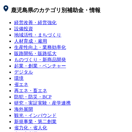
鹿児島県
のカテゴリ別補助金・情報
経営改善・経営強化
設備投資
地域活性・まちづくり
人材育成・雇用
生産性向上・業務効率化
販路開拓・販路拡大
ものづくり・新商品開発
起業・創業・ベンチャー
デジタル
環境
省エネ
再エネ・畜エネ
防犯・防災・BCP
研究・実証実験・産学連携
海外展開
観光・インバウンド
新規事業・第二創業
省力化・省人化