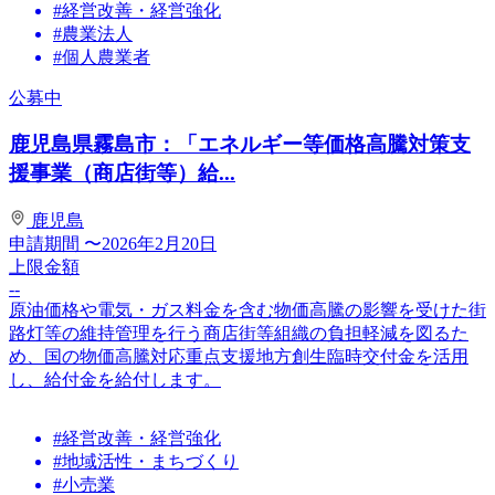
#経営改善・経営強化
#農業法人
#個人農業者
公募中
鹿児島県霧島市：「エネルギー等価格高騰対策支
援事業（商店街等）給...
鹿児島
申請期間
〜2026年2月20日
上限金額
--
原油価格や電気・ガス料金を含む物価高騰の影響を受けた街
路灯等の維持管理を行う商店街等組織の負担軽減を図るた
め、国の物価高騰対応重点支援地方創生臨時交付金を活用
し、給付金を給付します。
#経営改善・経営強化
#地域活性・まちづくり
#小売業