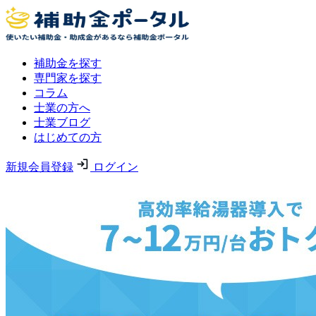
補助金を探す
専門家を探す
コラム
士業の方へ
士業ブログ
はじめての方
新規会員登録
ログイン