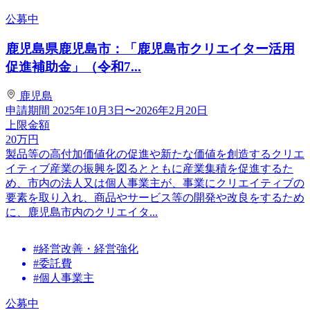
公募中
鹿児島県鹿児島市：「鹿児島市クリエイター活用
促進補助金」（令和7...
鹿児島
申請期間
2025年10月3日〜2026年2月20日
上限金額
20
万円
製品等の高付加価値化の促進や新たな価値を創造するクリエ
イティブ産業の振興を図るとともに産業集積を促進するた
め、市内の法人又は個人事業主が、事業にクリエイティブの
要素を取り入れ、商品やサービス等の開発や改良をするため
に、鹿児島市内のクリエイタ...
#経営改善・経営強化
#委託費
#個人事業主
公募中