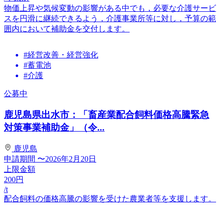
物価上昇や気候変動の影響がある中でも，必要な介護サービ
スを円滑に継続できるよう，介護事業所等に対し，予算の範
囲内において補助金を交付します。
#経営改善・経営強化
#蓄電池
#介護
公募中
鹿児島県出水市：「畜産業配合飼料価格高騰緊急
対策事業補助金」（令...
鹿児島
申請期間
〜2026年2月20日
上限金額
200
円
/t
配合飼料の価格高騰の影響を受けた農業者等を支援します。