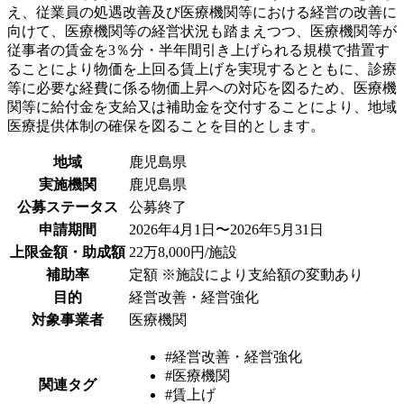
え、従業員の処遇改善及び医療機関等における経営の改善に
向けて、医療機関等の経営状況も踏まえつつ、医療機関等が
従事者の賃金を3％分・半年間引き上げられる規模で措置す
ることにより物価を上回る賃上げを実現するとともに、診療
等に必要な経費に係る物価上昇への対応を図るため、医療機
関等に給付金を支給又は補助金を交付することにより、地域
医療提供体制の確保を図ることを目的とします。
地域
鹿児島県
実施機関
鹿児島県
公募ステータス
公募終了
申請期間
2026年4月1日〜2026年5月31日
上限金額・助成額
22万8,000円/施設
補助率
定額 ※施設により支給額の変動あり
目的
経営改善・経営強化
対象事業者
医療機関
#経営改善・経営強化
#医療機関
関連タグ
#賃上げ