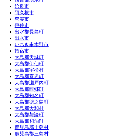
姶良市
阿久根市
奄美市
伊佐市
出水郡長島町
出水市
いちき串木野市
指宿市
大島郡天城町
大島郡伊仙町
大島郡宇検村
大島郡喜界町
大島郡瀬戸内町
大島郡龍郷町
大島郡知名町
大島郡徳之島町
大島郡大和村
大島郡与論町
大島郡和泊町
鹿児島郡十島村
鹿児島郡三島村