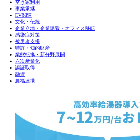
空き家利用
事業承継
EV関連
文化・伝統
企業立地・企業誘致・オフィス移転
感染症対策
被災者支援
特許・知的財産
業態転換・新分野展開
六次産業化
認証取得
融資
農福連携