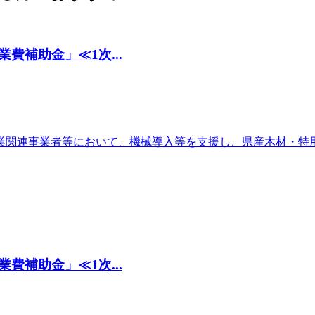
補助金」≪1次...
業関連事業者等において、機械導入等を支援し、県産木材・特
補助金」≪1次...