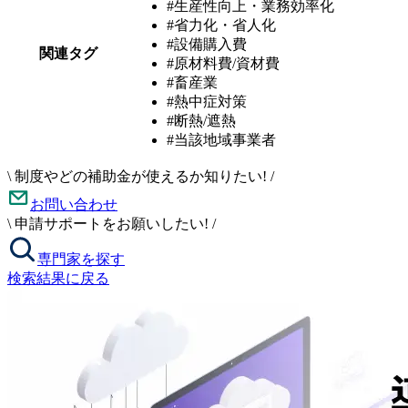
#生産性向上・業務効率化
#省力化・省人化
#設備購入費
関連タグ
#原材料費/資材費
#畜産業
#熱中症対策
#断熱/遮熱
#当該地域事業者
\
制度やどの補助金が使えるか知りたい!
/
お問い合わせ
\
申請サポートをお願いしたい!
/
専門家を探す
検索結果に戻る