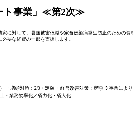
ート事業」≪第2次≫
農家に対して、暑熱被害低減や家畜伝染病発生防止のための資
に必要な経費の一部を支援します。
0円） ・増頭対策：2/3・定額 ・経営改善対策：定額 ※事業に
上・業務効率化／省力化・省人化