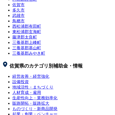
佐賀市
多久市
武雄市
鳥栖市
西松浦郡有田町
東松浦郡玄海町
藤津郡太良町
三養基郡上峰町
三養基郡基山町
三養基郡みやき町
佐賀県
のカテゴリ別補助金・情報
経営改善・経営強化
設備投資
地域活性・まちづくり
人材育成・雇用
生産性向上・業務効率化
販路開拓・販路拡大
ものづくり・新商品開発
起業・創業・ベンチャー