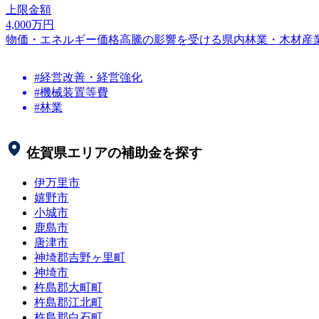
上限金額
4,000
万円
物価・エネルギー価格高騰の影響を受ける県内林業・木材産
#経営改善・経営強化
#機械装置等費
#林業
佐賀県
エリアの補助金を探す
伊万里市
嬉野市
小城市
鹿島市
唐津市
神埼郡吉野ヶ里町
神埼市
杵島郡大町町
杵島郡江北町
杵島郡白石町