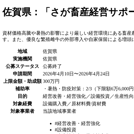
佐賀県：「さが畜産経営サポ
資材価格高騰や暑熱の影響により厳しい経営環境にある畜産
す。また、優良な繁殖雌牛の外部導入や自家保留による増頭
地域
佐賀県
実施機関
佐賀県
公募ステータス
公募終了
申請期間
2026年4月10日〜2026年4月24日
上限金額・助成額
300万円
補助率
・暑熱・防疫対策：2/3（下限額6万6,00
目的
経営改善・経営強化／設備投資／生産性向
対象経費
設備購入費／原材料費/資材費
対象事業者
当該地域事業者
#経営改善・経営強化
#設備投資