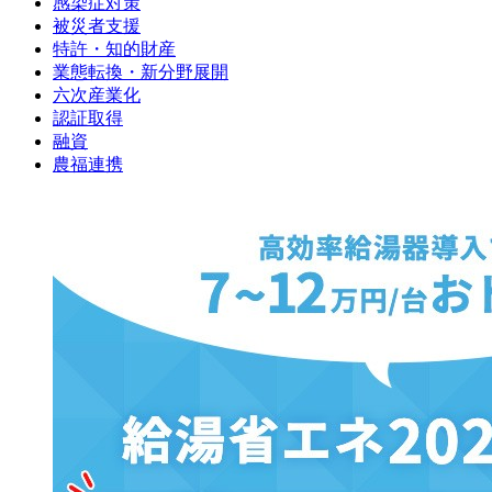
感染症対策
被災者支援
特許・知的財産
業態転換・新分野展開
六次産業化
認証取得
融資
農福連携