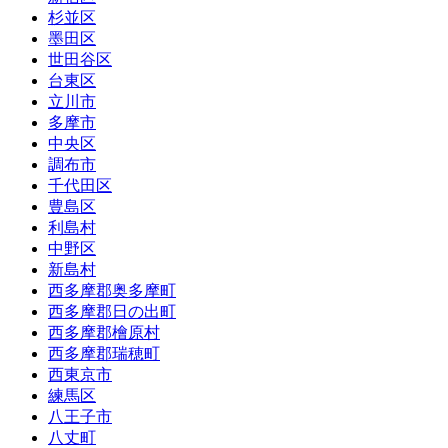
杉並区
墨田区
世田谷区
台東区
立川市
多摩市
中央区
調布市
千代田区
豊島区
利島村
中野区
新島村
西多摩郡奥多摩町
西多摩郡日の出町
西多摩郡檜原村
西多摩郡瑞穂町
西東京市
練馬区
八王子市
八丈町