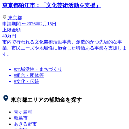
東京都狛江市：「文化芸術活動を支援」
東京都
申請期間
〜2026年2月15日
上限金額
40
万円
市内で行われる文化芸術活動事業、創造的かつ先駆的な事
業、市民ニーズや地域性に適合した特徴ある事業を支援しま
す。
#地域活性・まちづくり
#組合・団体等
#文化・伝統
東京都
エリアの補助金を探す
青ヶ島村
昭島市
あきる野市