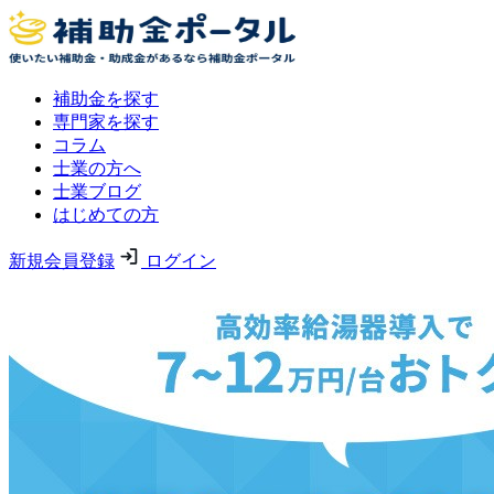
補助金を探す
専門家を探す
コラム
士業の方へ
士業ブログ
はじめての方
新規会員登録
ログイン