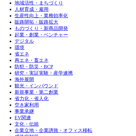
地域活性・まちづくり
人材育成・雇用
生産性向上・業務効率化
販路開拓・販路拡大
ものづくり・新商品開発
起業・創業・ベンチャー
デジタル
環境
省エネ
再エネ・畜エネ
防犯・防災・BCP
研究・実証実験・産学連携
海外展開
観光・インバウンド
新規事業・第二創業
省力化・省人化
空き家利用
事業承継
EV関連
文化・伝統
企業立地・企業誘致・オフィス移転