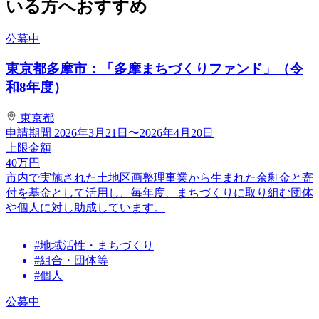
いる方へおすすめ
公募中
東京都多摩市：「多摩まちづくりファンド」（令
和8年度）
東京都
申請期間
2026年3月21日〜2026年4月20日
上限金額
40
万円
市内で実施された土地区画整理事業から生まれた余剰金と寄
付を基金として活用し、毎年度、まちづくりに取り組む団体
や個人に対し助成しています。
#地域活性・まちづくり
#組合・団体等
#個人
公募中