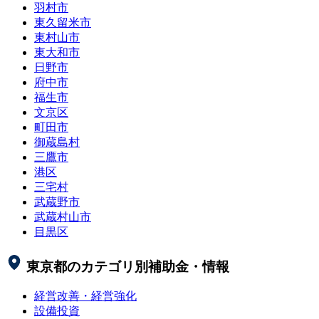
羽村市
東久留米市
東村山市
東大和市
日野市
府中市
福生市
文京区
町田市
御蔵島村
三鷹市
港区
三宅村
武蔵野市
武蔵村山市
目黒区
東京都
のカテゴリ別補助金・情報
経営改善・経営強化
設備投資