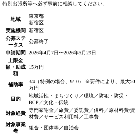
特別出張所等へ必ず事前に相談してください。
東京都
地域
新宿区
実施機関
新宿区
公募ステ
公募終了
ータス
申請期間
2026年4月7日〜2026年5月29日
上限金
額・助成
15万円
額
3/4（特例の場合、9/10） ※要件により、最大50
補助率
万円
地域活性・まちづくり／環境／防犯・防災・
目的
BCP／文化・伝統
専門家謝金／旅費／委託費／借料／原材料費/資
対象経費
材費／サービス利用料／工事費
対象事業
組合・団体等／自治会
者