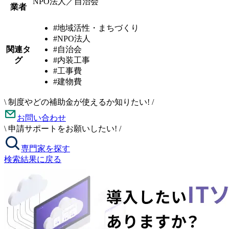
NPO法人／自治会
業者
#地域活性・まちづくり
#NPO法人
関連タ
#自治会
グ
#内装工事
#工事費
#建物費
\
制度やどの補助金が使えるか知りたい!
/
お問い合わせ
\
申請サポートをお願いしたい!
/
専門家を探す
検索結果に戻る