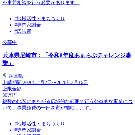
※事前相談を行う必要があります。
#地域活性・まちづくり
#専門家謝金
#広告費
公募中
兵庫県尼崎市：「令和8年度あまらぶチャレンジ事
業」
兵庫県
申請期間
2026年2月2日〜2026年2月16日
上限金額
30
万円
複数の地区にまたがる広域的な範囲で行う公益的な事業につ
いて、事業経費の一部を市が補助します。
#地域活性・まちづくり
#専門家謝金