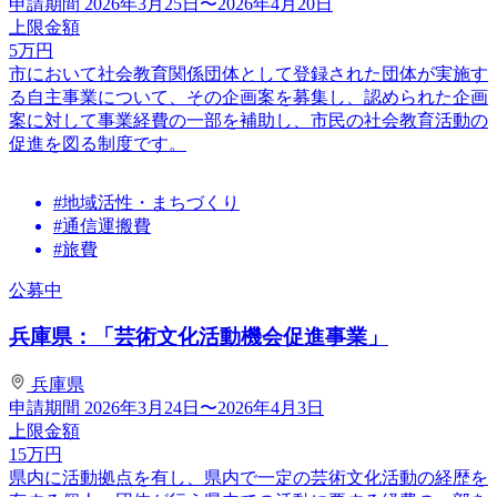
申請期間
2026年3月25日〜2026年4月20日
上限金額
5
万円
市において社会教育関係団体として登録された団体が実施す
る自主事業について、その企画案を募集し、認められた企画
案に対して事業経費の一部を補助し、市民の社会教育活動の
促進を図る制度です。
#地域活性・まちづくり
#通信運搬費
#旅費
公募中
兵庫県：「芸術文化活動機会促進事業」
兵庫県
申請期間
2026年3月24日〜2026年4月3日
上限金額
15
万円
県内に活動拠点を有し、県内で一定の芸術文化活動の経歴を