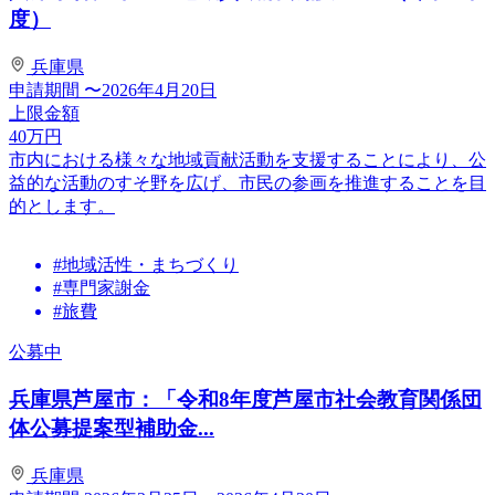
度）
兵庫県
申請期間
〜2026年4月20日
上限金額
40
万円
市内における様々な地域貢献活動を支援することにより、公
益的な活動のすそ野を広げ、市民の参画を推進することを目
的とします。
#地域活性・まちづくり
#専門家謝金
#旅費
公募中
兵庫県芦屋市：「令和8年度芦屋市社会教育関係団
体公募提案型補助金...
兵庫県