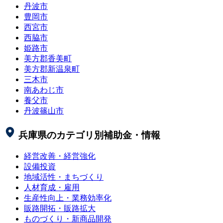
丹波市
豊岡市
西宮市
西脇市
姫路市
美方郡香美町
美方郡新温泉町
三木市
南あわじ市
養父市
丹波篠山市
兵庫県
のカテゴリ別補助金・情報
経営改善・経営強化
設備投資
地域活性・まちづくり
人材育成・雇用
生産性向上・業務効率化
販路開拓・販路拡大
ものづくり・新商品開発