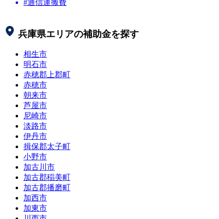
#通信運搬費
兵庫県
エリアの補助金を探す
相生市
明石市
赤穂郡上郡町
赤穂市
朝来市
芦屋市
尼崎市
淡路市
伊丹市
揖保郡太子町
小野市
加古川市
加古郡稲美町
加古郡播磨町
加西市
加東市
川西市