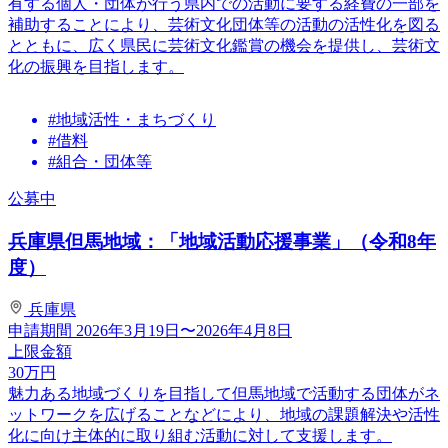
有する個人・団体が行う県内での活動に要する経費の一部を
補助することにより、芸術文化団体等の活動の活性化を図る
とともに、広く県民に芸術文化鑑賞の機会を提供し、芸術文
化の振興を目指します。
#地域活性・まちづくり
#借料
#組合・団体等
公募中
兵庫県但馬地域：「地域活動応援事業」（令和8年
度）
兵庫県
申請期間
2026年3月19日〜2026年4月8日
上限金額
30
万円
魅力ある地域づくりを目指して但馬地域で活動する団体がネ
ットワークを広げることなどにより、地域の課題解決や活性
化に向け主体的に取り組む活動に対して支援します。