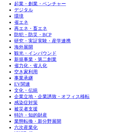
起業・創業・ベンチャー
デジタル
環境
省エネ
再エネ・畜エネ
防犯・防災・BCP
研究・実証実験・産学連携
海外展開
観光・インバウンド
新規事業・第二創業
省力化・省人化
空き家利用
事業承継
EV関連
文化・伝統
企業立地・企業誘致・オフィス移転
感染症対策
被災者支援
特許・知的財産
業態転換・新分野展開
六次産業化