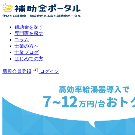
補助金を探す
専門家を探す
コラム
士業の方へ
士業ブログ
はじめての方
新規会員登録
ログイン