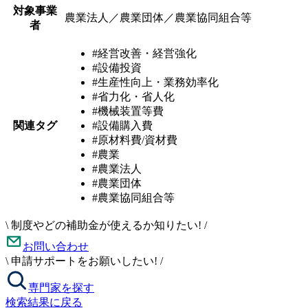
対象事業
農業法人／農業団体／農業協同組合等
者
#経営改善・経営強化
#設備投資
#生産性向上・業務効率化
#省力化・省人化
#機械装置等費
関連タグ
#設備購入費
#原材料費/資材費
#農業
#農業法人
#農業団体
#農業協同組合等
\
制度やどの補助金が使えるか知りたい!
/
お問い合わせ
\
申請サポートをお願いしたい!
/
専門家を探す
検索結果に戻る