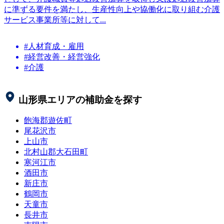
に準ずる要件を満たし、生産性向上や協働化に取り組む介護
サービス事業所等に対して...
#人材育成・雇用
#経営改善・経営強化
#介護
山形県
エリアの補助金を探す
飽海郡遊佐町
尾花沢市
上山市
北村山郡大石田町
寒河江市
酒田市
新庄市
鶴岡市
天童市
長井市