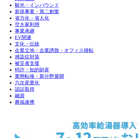
観光・インバウンド
新規事業・第二創業
省力化・省人化
空き家利用
事業承継
EV関連
文化・伝統
企業立地・企業誘致・オフィス移転
感染症対策
被災者支援
特許・知的財産
業態転換・新分野展開
六次産業化
認証取得
融資
農福連携