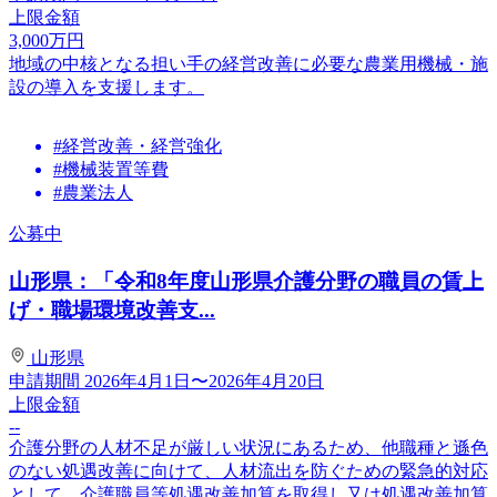
上限金額
3,000
万円
地域の中核となる担い手の経営改善に必要な農業用機械・施
設の導入を支援します。
#経営改善・経営強化
#機械装置等費
#農業法人
公募中
山形県：「令和8年度山形県介護分野の職員の賃上
げ・職場環境改善支...
山形県
申請期間
2026年4月1日〜2026年4月20日
上限金額
--
介護分野の人材不足が厳しい状況にあるため、他職種と遜色
のない処遇改善に向けて、人材流出を防ぐための緊急的対応
として、介護職員等処遇改善加算を取得し又は処遇改善加算