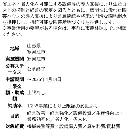
省エネ・省力化を可能にする設備等の導入支援により生産コ
ストの抑制と経営の安定を図るとともに、機能性に優れた園
芸ハウスの導入支援により営農継続や将来の円滑な園地継承
を後押しし、持続可能な園芸産地づくりを推進します。
※事業活用の要望がある場合は、事前に市農林課までご相談
ください。
山形県
地域
寒河江市
実施機関
寒河江市
公募ステ
公募終了
ータス
申請期間
〜2026年4月24日
上限金
額・助成
上限なし
額
補助率
1/2 ※事業により上限額の変動あり
経営改善・経営強化／設備投資／生産性向上・
目的
業務効率化／省力化・省人化
対象経費
機械装置等費／設備購入費／原材料費/資材費