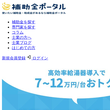
補助金を探す
専門家を探す
コラム
士業の方へ
士業ブログ
はじめての方
新規会員登録
ログイン