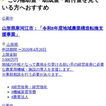
いる方へおすすめ
公募中
山形県寒河江市：「令和8年度地域農業構造転換支
援事業」
山形県
申請期間
〜2026年4月20日
上限金額
3,000
万円
地域の中核となって農地を引受ける担い⼿の経営改善に必要
な農業⽤機械・施設の導⼊を⽀援します。
※事前相談を行う必要があります。
#経営改善・経営強化
#機械装置等費
#農業法人
公募中