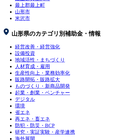
最上郡最上町
山形市
米沢市
山形県
のカテゴリ別補助金・情報
経営改善・経営強化
設備投資
地域活性・まちづくり
人材育成・雇用
生産性向上・業務効率化
販路開拓・販路拡大
ものづくり・新商品開発
起業・創業・ベンチャー
デジタル
環境
省エネ
再エネ・畜エネ
防犯・防災・BCP
研究・実証実験・産学連携
海外展開