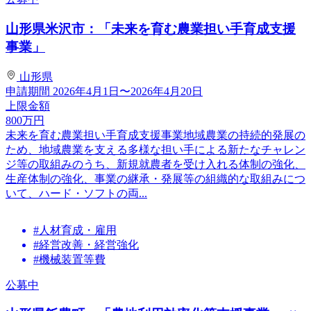
山形県米沢市：「未来を育む農業担い手育成支援
事業」
山形県
申請期間
2026年4月1日〜2026年4月20日
上限金額
800
万円
未来を育む農業担い手育成支援事業地域農業の持続的発展の
ため、地域農業を支える多様な担い手による新たなチャレン
ジ等の取組みのうち、新規就農者を受け入れる体制の強化、
生産体制の強化、事業の継承・発展等の組織的な取組みにつ
いて、ハード・ソフトの両...
#人材育成・雇用
#経営改善・経営強化
#機械装置等費
公募中