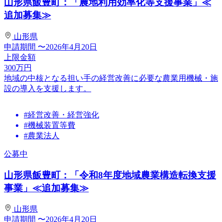
山形県飯豊町：「農地利用効率化等支援事業」≪
追加募集≫
山形県
申請期間
〜2026年4月20日
上限金額
300
万円
地域の中核となる担い手の経営改善に必要な農業用機械・施
設の導入を支援します。
#経営改善・経営強化
#機械装置等費
#農業法人
公募中
山形県飯豊町：「令和8年度地域農業構造転換支援
事業」≪追加募集≫
山形県
申請期間
〜2026年4月20日