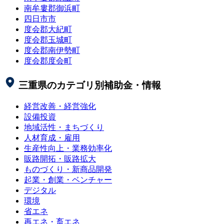
南牟婁郡御浜町
四日市市
度会郡大紀町
度会郡玉城町
度会郡南伊勢町
度会郡度会町
三重県
のカテゴリ別補助金・情報
経営改善・経営強化
設備投資
地域活性・まちづくり
人材育成・雇用
生産性向上・業務効率化
販路開拓・販路拡大
ものづくり・新商品開発
起業・創業・ベンチャー
デジタル
環境
省エネ
再エネ・畜エネ