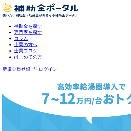
補助金を探す
専門家を探す
コラム
士業の方へ
士業ブログ
はじめての方
新規会員登録
ログイン