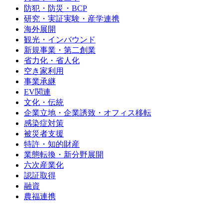
防犯・防災・BCP
研究・実証実験・産学連携
海外展開
観光・インバウンド
新規事業・第二創業
省力化・省人化
空き家利用
事業承継
EV関連
文化・伝統
企業立地・企業誘致・オフィス移転
感染症対策
被災者支援
特許・知的財産
業態転換・新分野展開
六次産業化
認証取得
融資
農福連携