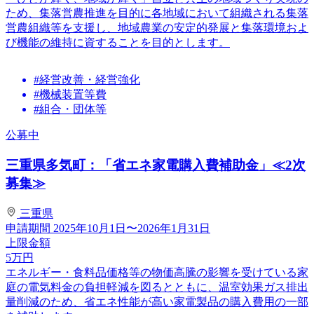
ため、集落営農推進を目的に各地域において組織される集落
営農組織等を支援し、地域農業の安定的発展と集落環境およ
び機能の維持に資することを目的とします。
#経営改善・経営強化
#機械装置等費
#組合・団体等
公募中
三重県多気町：「省エネ家電購入費補助金」≪2次
募集≫
三重県
申請期間
2025年10月1日〜2026年1月31日
上限金額
5
万円
エネルギー・食料品価格等の物価高騰の影響を受けている家
庭の電気料金の負担軽減を図るとともに、温室効果ガス排出
量削減のため、省エネ性能が高い家電製品の購入費用の一部