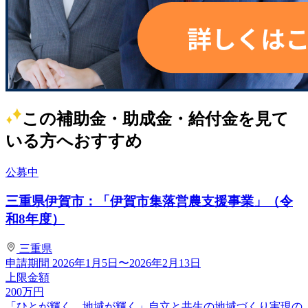
この補助金・助成金・給付金を見て
いる方へおすすめ
公募中
三重県伊賀市：「伊賀市集落営農支援事業」（令
和8年度）
三重県
申請期間
2026年1月5日〜2026年2月13日
上限金額
200
万円
「ひとが輝く、地域が輝く」自立と共生の地域づくり実現の