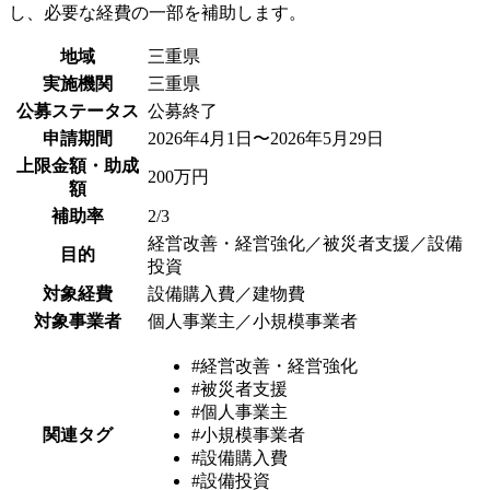
し、必要な経費の一部を補助します。
地域
三重県
実施機関
三重県
公募ステータス
公募終了
申請期間
2026年4月1日〜2026年5月29日
上限金額・助成
200万円
額
補助率
2/3
経営改善・経営強化／被災者支援／設備
目的
投資
対象経費
設備購入費／建物費
対象事業者
個人事業主／小規模事業者
#経営改善・経営強化
#被災者支援
#個人事業主
関連タグ
#小規模事業者
#設備購入費
#設備投資