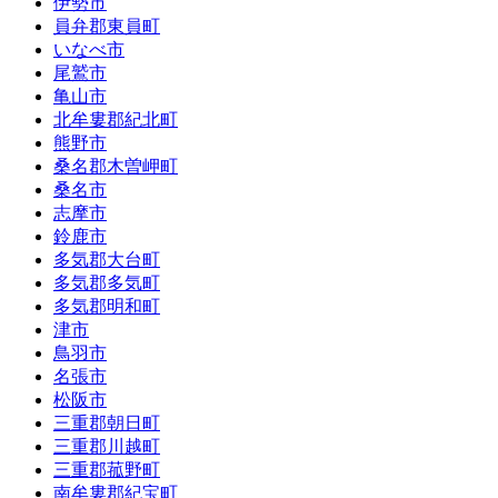
伊勢市
員弁郡東員町
いなべ市
尾鷲市
亀山市
北牟婁郡紀北町
熊野市
桑名郡木曽岬町
桑名市
志摩市
鈴鹿市
多気郡大台町
多気郡多気町
多気郡明和町
津市
鳥羽市
名張市
松阪市
三重郡朝日町
三重郡川越町
三重郡菰野町
南牟婁郡紀宝町