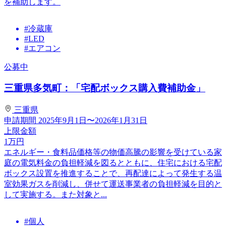
を補助します。
#冷蔵庫
#LED
#エアコン
公募中
三重県多気町：「宅配ボックス購入費補助金」
三重県
申請期間
2025年9月1日〜2026年1月31日
上限金額
1
万円
エネルギー・食料品価格等の物価高騰の影響を受けている家
庭の電気料金の負担軽減を図るとともに、住宅における宅配
ボックス設置を推進することで、再配達によって発生する温
室効果ガスを削減し、併せて運送事業者の負担軽減を目的と
して実施する。また対象と...
#個人