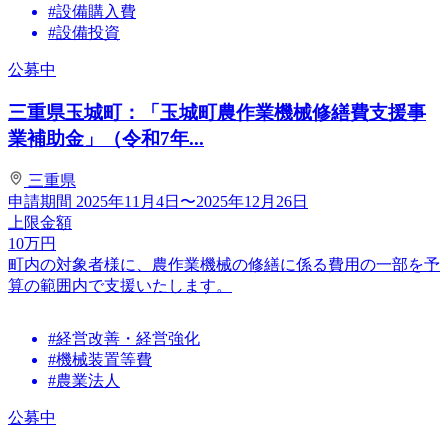
#設備購入費
#設備投資
公募中
三重県玉城町：「玉城町農作業機械修繕費支援事
業補助金」（令和7年...
三重県
申請期間
2025年11月4日〜2025年12月26日
上限金額
10
万円
町内の対象者様に、農作業機械の修繕に係る費用の一部を予
算の範囲内で支援いたします。
#経営改善・経営強化
#機械装置等費
#農業法人
公募中