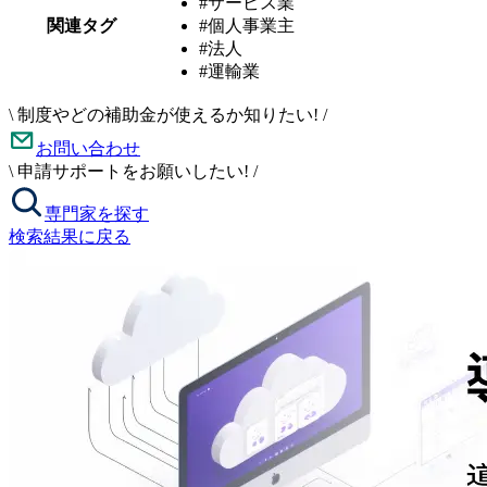
#サービス業
関連タグ
#個人事業主
#法人
#運輸業
\
制度やどの補助金が使えるか知りたい!
/
お問い合わせ
\
申請サポートをお願いしたい!
/
専門家を探す
検索結果に戻る