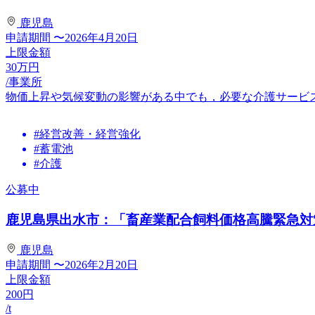
鹿児島
申請期間
〜2026年4月20日
上限金額
30
万円
/事業所
物価上昇や気候変動の影響がある中でも，必要な介護サービ
#経営改善・経営強化
#蓄電池
#介護
公募中
鹿児島県出水市：「畜産業配合飼料価格高騰緊急対策
鹿児島
申請期間
〜2026年2月20日
上限金額
200
円
/t