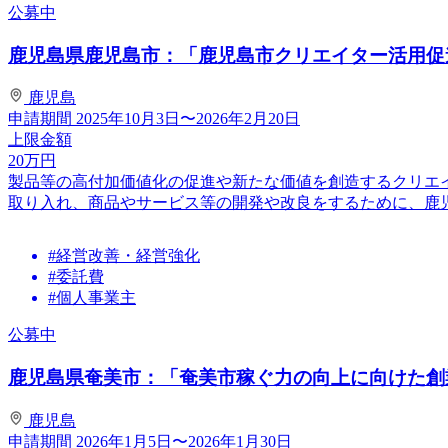
公募中
鹿児島県鹿児島市：「鹿児島市クリエイター活用促進補
鹿児島
申請期間
2025年10月3日〜2026年2月20日
上限金額
20
万円
製品等の高付加価値化の促進や新たな価値を創造するクリエ
取り入れ、商品やサービス等の開発や改良をするために、鹿児島
#経営改善・経営強化
#委託費
#個人事業主
公募中
鹿児島県奄美市：「奄美市稼ぐ力の向上に向けた創業
鹿児島
申請期間
2026年1月5日〜2026年1月30日