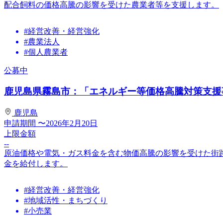
配合飼料の価格高騰の影響を受けた農業者等を支援します。
#経営改善・経営強化
#農業法人
#個人農業者
公募中
鹿児島県霧島市：「エネルギー等価格高騰対策支援事
鹿児島
申請期間
〜2026年2月20日
上限金額
--
原油価格や電気・ガス料金を含む物価高騰の影響を受けた街
金を給付します。
#経営改善・経営強化
#地域活性・まちづくり
#小売業