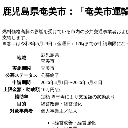
鹿児島県奄美市：「奄美市運
燃料価格高騰の影響を受けている市内の公共交通事業者およ
支給します。
※窓口は令和8年5月29日（金曜日）17時までが申請期限にな
鹿児島県
地域
奄美市
実施機関
奄美市
公募ステータス
公募終了
申請期間
2026年4月1日〜2026年5月31日
上限金額・助成額
10万円/台
補助率
定額 ※車両により支援額の変動あり
目的
経営改善・経営強化
対象事業者
個人事業主／法人
#経営改善・経営強化