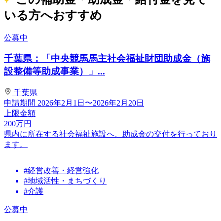
いる方へおすすめ
公募中
千葉県：「中央競馬馬主社会福祉財団助成金（施
設整備等助成事業）」...
千葉県
申請期間
2026年2月1日〜2026年2月20日
上限金額
200
万円
県内に所在する社会福祉施設へ、助成金の交付を行っており
ます。
#経営改善・経営強化
#地域活性・まちづくり
#介護
公募中