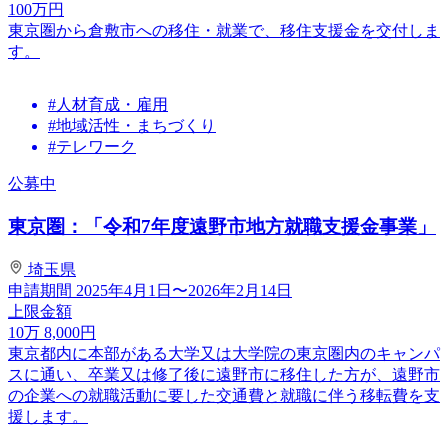
100
万円
東京圏から倉敷市への移住・就業で、移住支援金を交付しま
す。
#人材育成・雇用
#地域活性・まちづくり
#テレワーク
公募中
東京圏：「令和7年度遠野市地方就職支援金事業」
埼玉県
申請期間
2025年4月1日〜2026年2月14日
上限金額
10
万
8,000
円
東京都内に本部がある大学又は大学院の東京圏内のキャンパ
スに通い、卒業又は修了後に遠野市に移住した方が、遠野市
の企業への就職活動に要した交通費と就職に伴う移転費を支
援します。