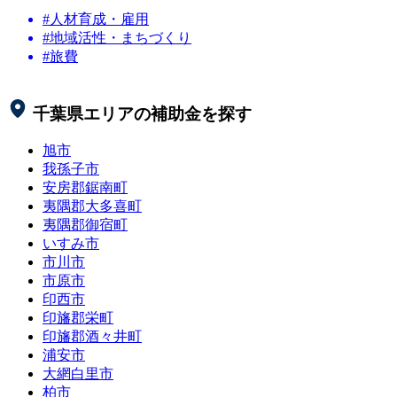
#人材育成・雇用
#地域活性・まちづくり
#旅費
千葉県
エリアの補助金を探す
旭市
我孫子市
安房郡鋸南町
夷隅郡大多喜町
夷隅郡御宿町
いすみ市
市川市
市原市
印西市
印旛郡栄町
印旛郡酒々井町
浦安市
大網白里市
柏市