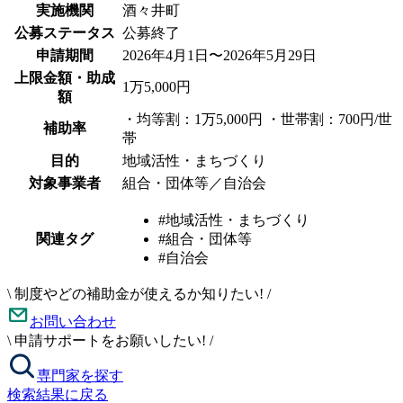
実施機関
酒々井町
公募ステータス
公募終了
申請期間
2026年4月1日〜2026年5月29日
上限金額・助成
1万5,000円
額
・均等割：1万5,000円 ・世帯割：700円/世
補助率
帯
目的
地域活性・まちづくり
対象事業者
組合・団体等／自治会
#地域活性・まちづくり
関連タグ
#組合・団体等
#自治会
\
制度やどの補助金が使えるか知りたい!
/
お問い合わせ
\
申請サポートをお願いしたい!
/
専門家を探す
検索結果に戻る