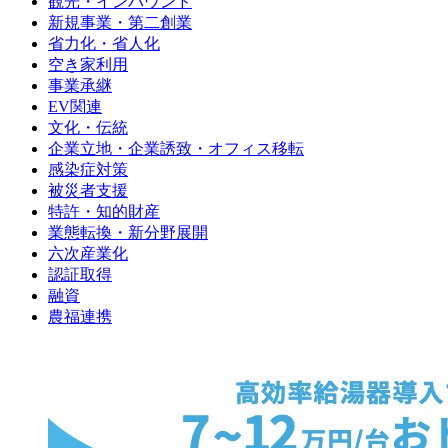
観光・インバウンド
新規事業・第二創業
省力化・省人化
空き家利用
事業承継
EV関連
文化・伝統
企業立地・企業誘致・オフィス移転
感染症対策
被災者支援
特許・知的財産
業態転換・新分野展開
六次産業化
認証取得
融資
農福連携