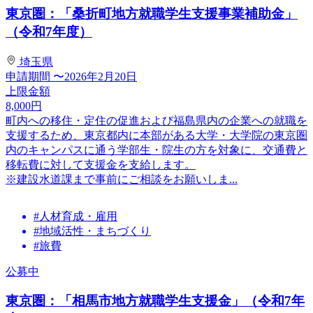
東京圏：「桑折町地方就職学生支援事業補助金」
（令和7年度）
埼玉県
申請期間
〜2026年2月20日
上限金額
8,000
円
町内への移住・定住の促進および福島県内の企業への就職を
支援するため、東京都内に本部がある大学・大学院の東京圏
内のキャンパスに通う学部生・院生の方を対象に、交通費と
移転費に対して支援金を支給します。
※建設水道課まで事前にご相談をお願いしま...
#人材育成・雇用
#地域活性・まちづくり
#旅費
公募中
東京圏：「相馬市地方就職学生支援金」（令和7年