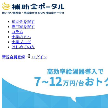
補助金を探す
専門家を探す
コラム
士業の方へ
士業ブログ
はじめての方
新規会員登録
ログイン