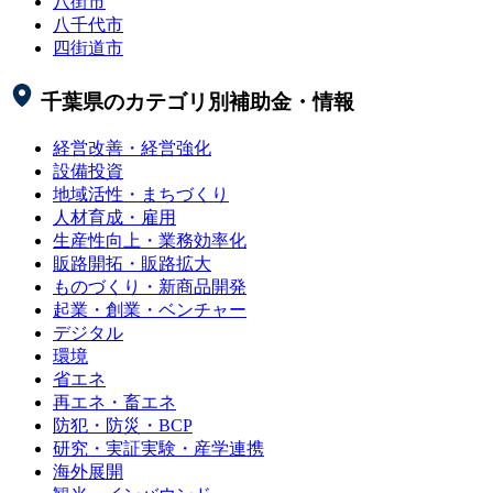
八街市
八千代市
四街道市
千葉県
のカテゴリ別補助金・情報
経営改善・経営強化
設備投資
地域活性・まちづくり
人材育成・雇用
生産性向上・業務効率化
販路開拓・販路拡大
ものづくり・新商品開発
起業・創業・ベンチャー
デジタル
環境
省エネ
再エネ・畜エネ
防犯・防災・BCP
研究・実証実験・産学連携
海外展開