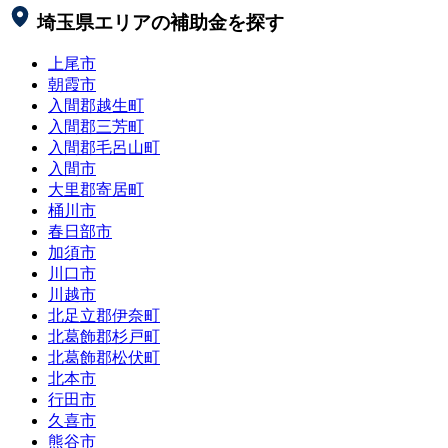
埼玉県
エリアの補助金を探す
上尾市
朝霞市
入間郡越生町
入間郡三芳町
入間郡毛呂山町
入間市
大里郡寄居町
桶川市
春日部市
加須市
川口市
川越市
北足立郡伊奈町
北葛飾郡杉戸町
北葛飾郡松伏町
北本市
行田市
久喜市
熊谷市