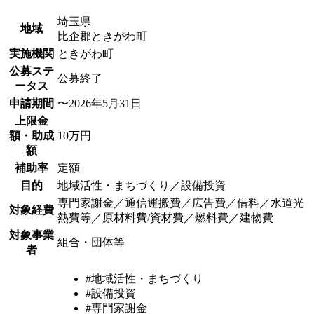
埼玉県
地域
比企郡ときがわ町
実施機関
ときがわ町
公募ステ
公募終了
ータス
申請期間
〜2026年5月31日
上限金
額・助成
10万円
額
補助率
定額
目的
地域活性・まちづくり／設備投資
専門家謝金／通信運搬費／広告費／借料／水道光
対象経費
熱費等／原材料費/資材費／燃料費／建物費
対象事業
組合・団体等
者
#地域活性・まちづくり
#設備投資
#専門家謝金