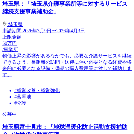
埼玉県：「埼玉県介護事業所等に対するサービス
継続支援事業補助金」
埼玉県
申請期間
2026年3月9日〜2026年4月3日
上限金額
50
万円
/事業所
物価上昇の影響があるなかでも、必要な介護サービスを継続
できるよう、長距離の訪問・送迎に伴い必要となる経費や将
来的に必要となる設備・備品の購入費用等に対して補助しま
す。
#経営改善・経営強化
#蓄電池
#介護
公募中
埼玉県富士見市：「地球温暖化防止活動支援補助