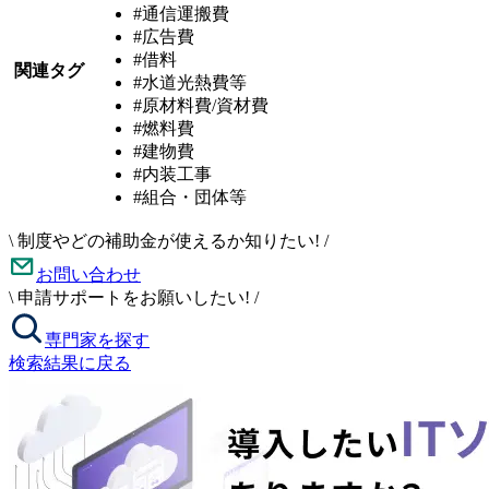
#通信運搬費
#広告費
#借料
関連タグ
#水道光熱費等
#原材料費/資材費
#燃料費
#建物費
#内装工事
#組合・団体等
\
制度やどの補助金が使えるか知りたい!
/
お問い合わせ
\
申請サポートをお願いしたい!
/
専門家を探す
検索結果に戻る