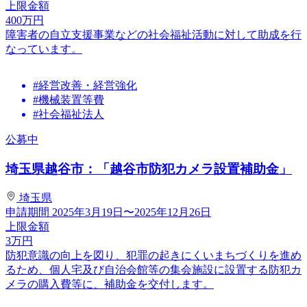
上限金額
400
万円
障害者の自立支援事業などの社会福祉活動に対して助成を行
なっています。
#経営改善・経営強化
#機械装置等費
#社会福祉法人
公募中
埼玉県越谷市：「越谷市防犯カメラ設置補助金」
埼玉県
申請期間
2025年3月19日〜2025年12月26日
上限金額
3
万円
防犯意識の向上を図り、犯罪の起きにくいまちづくりを進め
るため、個人宅及び自治会館等の集会施設に設置する防犯カ
メラの購入費等に、補助金を交付します。