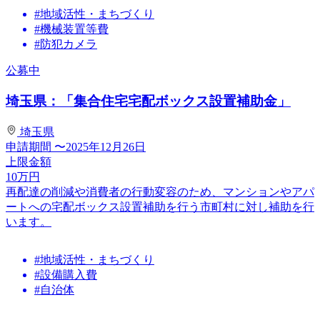
#地域活性・まちづくり
#機械装置等費
#防犯カメラ
公募中
埼玉県：「集合住宅宅配ボックス設置補助金」
埼玉県
申請期間
〜2025年12月26日
上限金額
10
万円
再配達の削減や消費者の行動変容のため、マンションやアパ
ートへの宅配ボックス設置補助を行う市町村に対し補助を行
います。
#地域活性・まちづくり
#設備購入費
#自治体