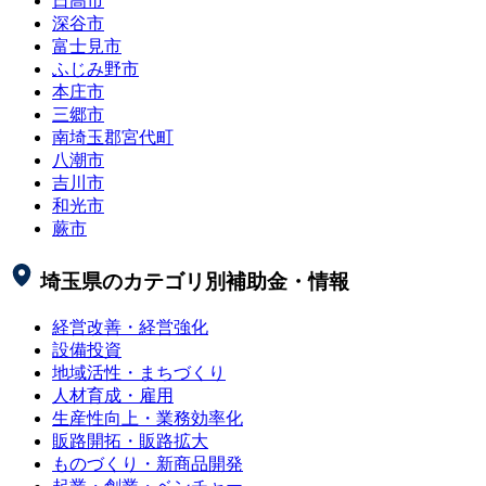
日高市
深谷市
富士見市
ふじみ野市
本庄市
三郷市
南埼玉郡宮代町
八潮市
吉川市
和光市
蕨市
埼玉県
のカテゴリ別補助金・情報
経営改善・経営強化
設備投資
地域活性・まちづくり
人材育成・雇用
生産性向上・業務効率化
販路開拓・販路拡大
ものづくり・新商品開発