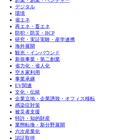
起業・創業・ベンチャー
デジタル
環境
省エネ
再エネ・畜エネ
防犯・防災・BCP
研究・実証実験・産学連携
海外展開
観光・インバウンド
新規事業・第二創業
省力化・省人化
空き家利用
事業承継
EV関連
文化・伝統
企業立地・企業誘致・オフィス移転
感染症対策
被災者支援
特許・知的財産
業態転換・新分野展開
六次産業化
認証取得