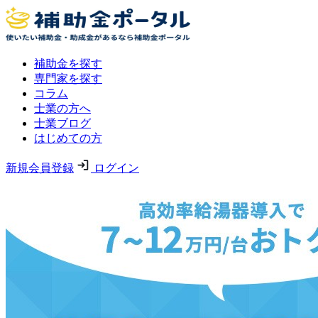
補助金を探す
専門家を探す
コラム
士業の方へ
士業ブログ
はじめての方
新規会員登録
ログイン