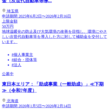
金（次世代自動車等導...
埼玉県
申請期間
2025年6月2日〜2026年2月16日
上限金額
50
万円
地球温暖化の防止及び大気環境の改善を目指し、環境にやさ
しい次世代自動車等を導入した方に対して補助金を交付して
います。
#個人事業主
#組合・団体等
#法人
公募中
東日本エリア：「助成事業（一般助成）」≪下期
≫（令和7年度）
北海道
申請期間
2026年1月5日〜2026年2月14日