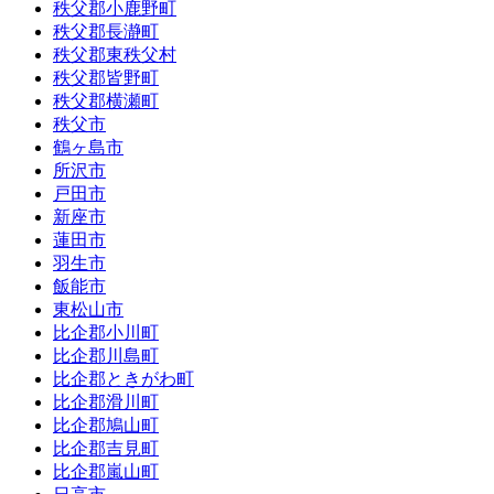
秩父郡小鹿野町
秩父郡長瀞町
秩父郡東秩父村
秩父郡皆野町
秩父郡横瀬町
秩父市
鶴ヶ島市
所沢市
戸田市
新座市
蓮田市
羽生市
飯能市
東松山市
比企郡小川町
比企郡川島町
比企郡ときがわ町
比企郡滑川町
比企郡鳩山町
比企郡吉見町
比企郡嵐山町