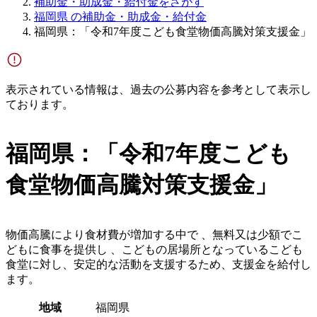
補助金・助成金・給付金をさがす
福岡県 の補助金・助成金・給付金
福岡県：「令和7年度こども食堂物価高騰対策支援金」
表示されている情報は、過去の公募内容を参考として表示し
ております。
福岡県：「令和7年度こども
食堂物価高騰対策支援金」
物価高騰により食材費が増加する中で 、無料又は少額でこ
どもに食事を提供し 、こどもの居場所となっているこども
食堂に対し、安定的な活動を支援するため、支援金を給付し
ます。
地域
福岡県