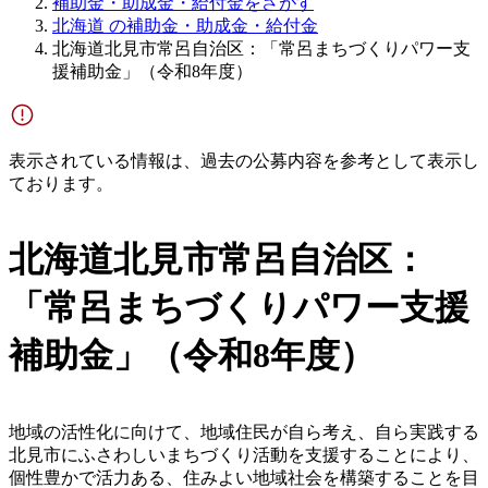
補助金・助成金・給付金をさがす
北海道 の補助金・助成金・給付金
北海道北見市常呂自治区：「常呂まちづくりパワー支
援補助金」（令和8年度）
表示されている情報は、過去の公募内容を参考として表示し
ております。
北海道北見市常呂自治区：
「常呂まちづくりパワー支援
補助金」（令和8年度）
地域の活性化に向けて、地域住民が自ら考え、自ら実践する
北見市にふさわしいまちづくり活動を支援することにより、
個性豊かで活力ある、住みよい地域社会を構築することを目