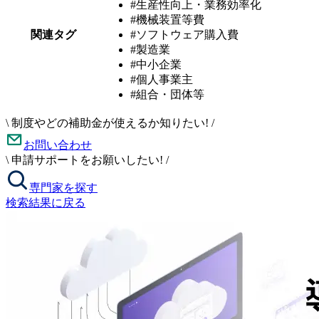
#生産性向上・業務効率化
#機械装置等費
関連タグ
#ソフトウェア購入費
#製造業
#中小企業
#個人事業主
#組合・団体等
\
制度やどの補助金が使えるか知りたい!
/
お問い合わせ
\
申請サポートをお願いしたい!
/
専門家を探す
検索結果に戻る