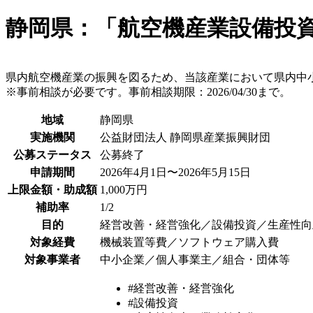
静岡県：「航空機産業設備投資
県内航空機産業の振興を図るため、当該産業において県内中
※事前相談が必要です。事前相談期限：2026/04/30まで。
地域
静岡県
実施機関
公益財団法人 静岡県産業振興財団
公募ステータス
公募終了
申請期間
2026年4月1日〜2026年5月15日
上限金額・助成額
1,000万円
補助率
1/2
目的
経営改善・経営強化／設備投資／生産性向
対象経費
機械装置等費／ソフトウェア購入費
対象事業者
中小企業／個人事業主／組合・団体等
#経営改善・経営強化
#設備投資