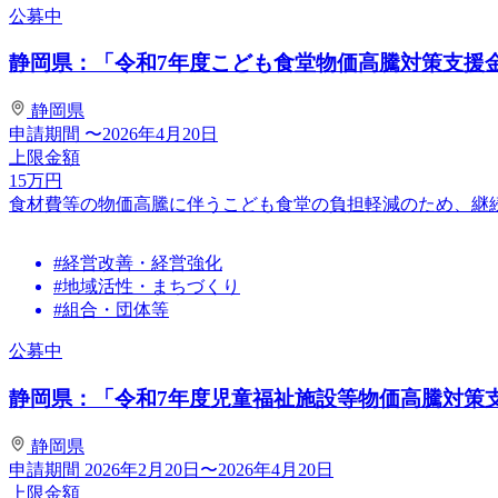
公募中
静岡県：「令和7年度こども食堂物価高騰対策支援
静岡県
申請期間
〜2026年4月20日
上限金額
15
万円
食材費等の物価高騰に伴うこども食堂の負担軽減のため、継
#経営改善・経営強化
#地域活性・まちづくり
#組合・団体等
公募中
静岡県：「令和7年度児童福祉施設等物価高騰対策
静岡県
申請期間
2026年2月20日〜2026年4月20日
上限金額