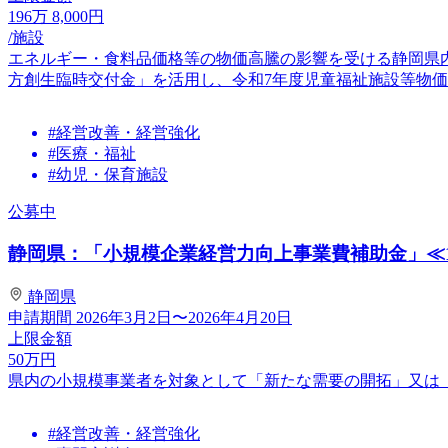
196
万
8,000
円
/施設
エネルギー・食料品価格等の物価高騰の影響を受ける静岡県
方創生臨時交付金」を活用し、令和7年度児童福祉施設等物価高
#経営改善・経営強化
#医療・福祉
#幼児・保育施設
公募中
静岡県：「小規模企業経営力向上事業費補助金」≪1次
静岡県
申請期間
2026年3月2日〜2026年4月20日
上限金額
50
万円
県内の小規模事業者を対象として「新たな需要の開拓」又は
#経営改善・経営強化