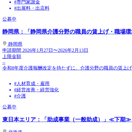
#専門家謝金
#出展料・出店料
公募中
静岡県：「静岡県介護分野の職員の賃上げ・職場環境
静岡県
申請期間
2026年1月27日〜2026年2月13日
上限金額
--
令和8年度介護報酬改定を待たずに、介護分野の職員の賃上
#人材育成・雇用
#経営改善・経営強化
#介護
公募中
東日本エリア：「助成事業（一般助成）」≪下期≫