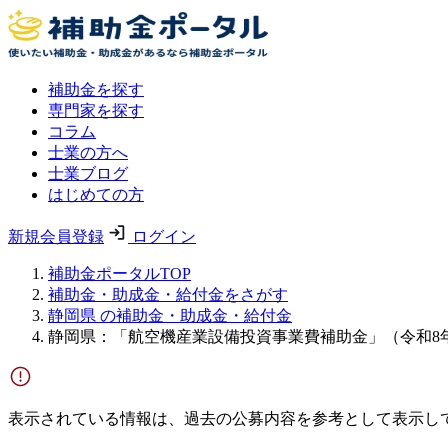
補助金を探す
専門家を探す
コラム
士業の方へ
士業ブログ
はじめての方
新規会員登録
ログイン
補助金ポータルTOP
補助金・助成金・給付金をさがす
静岡県 の補助金・助成金・給付金
静岡県：「航空機産業設備投資事業費補助金」（令和8
表示されている情報は、過去の公募内容を参考として表示し