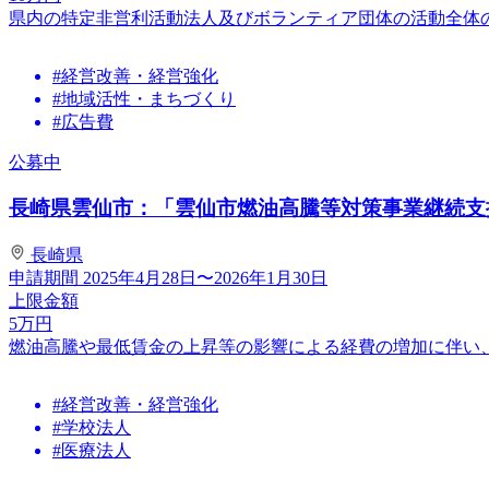
県内の特定非営利活動法人及びボランティア団体の活動全体の
#経営改善・経営強化
#地域活性・まちづくり
#広告費
公募中
長崎県雲仙市：「雲仙市燃油高騰等対策事業継続支援金
長崎県
申請期間
2025年4月28日〜2026年1月30日
上限金額
5
万円
燃油高騰や最低賃金の上昇等の影響による経費の増加に伴い
#経営改善・経営強化
#学校法人
#医療法人