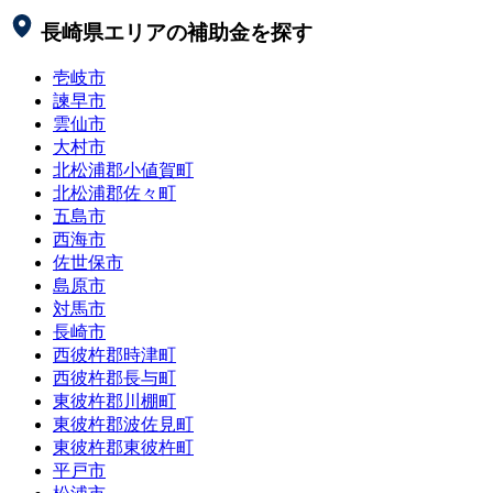
長崎県
エリアの補助金を探す
壱岐市
諫早市
雲仙市
大村市
北松浦郡小値賀町
北松浦郡佐々町
五島市
西海市
佐世保市
島原市
対馬市
長崎市
西彼杵郡時津町
西彼杵郡長与町
東彼杵郡川棚町
東彼杵郡波佐見町
東彼杵郡東彼杵町
平戸市