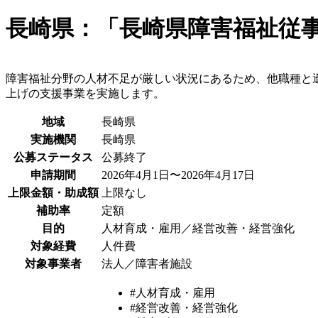
長崎県：「長崎県障害福祉従
障害福祉分野の人材不足が厳しい状況にあるため、他職種と
上げの支援事業を実施します。
地域
長崎県
実施機関
長崎県
公募ステータス
公募終了
申請期間
2026年4月1日〜2026年4月17日
上限金額・助成額
上限なし
補助率
定額
目的
人材育成・雇用／経営改善・経営強化
対象経費
人件費
対象事業者
法人／障害者施設
#人材育成・雇用
#経営改善・経営強化