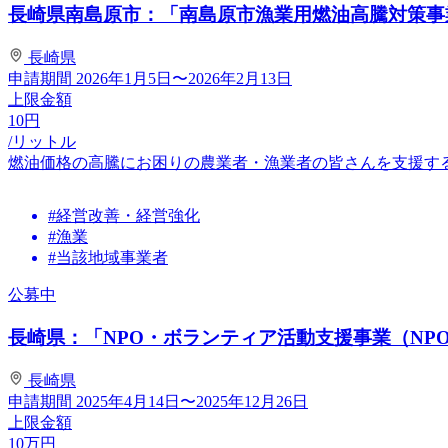
長崎県南島原市：「南島原市漁業用燃油高騰対策事業
長崎県
申請期間
2026年1月5日〜2026年2月13日
上限金額
10
円
/リットル
燃油価格の高騰にお困りの農業者・漁業者の皆さんを支援す
#経営改善・経営強化
#漁業
#当該地域事業者
公募中
長崎県：「NPO・ボランティア活動支援事業（NPO広
長崎県
申請期間
2025年4月14日〜2025年12月26日
上限金額
10
万円