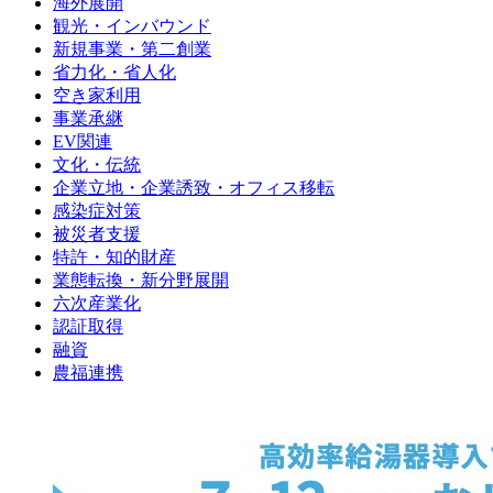
海外展開
観光・インバウンド
新規事業・第二創業
省力化・省人化
空き家利用
事業承継
EV関連
文化・伝統
企業立地・企業誘致・オフィス移転
感染症対策
被災者支援
特許・知的財産
業態転換・新分野展開
六次産業化
認証取得
融資
農福連携