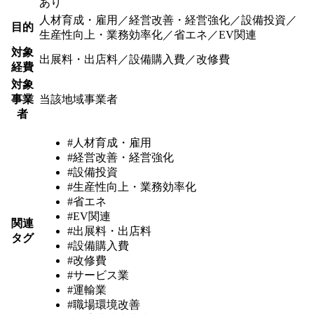
あり
人材育成・雇用／経営改善・経営強化／設備投資／
目的
生産性向上・業務効率化／省エネ／EV関連
対象
出展料・出店料／設備購入費／改修費
経費
対象
事業
当該地域事業者
者
#人材育成・雇用
#経営改善・経営強化
#設備投資
#生産性向上・業務効率化
#省エネ
#EV関連
関連
#出展料・出店料
タグ
#設備購入費
#改修費
#サービス業
#運輸業
#職場環境改善