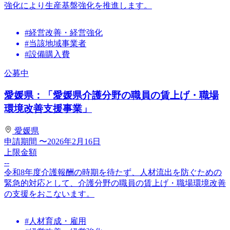
強化により生産基盤強化を推進します。
#経営改善・経営強化
#当該地域事業者
#設備購入費
公募中
愛媛県：「愛媛県介護分野の職員の賃上げ・職場
環境改善支援事業」
愛媛県
申請期間
〜2026年2月16日
上限金額
--
令和8年度介護報酬の時期を待たず、人材流出を防ぐための
緊急的対応として、介護分野の職員の賃上げ・職場環境改善
の支援をおこないます。
#人材育成・雇用