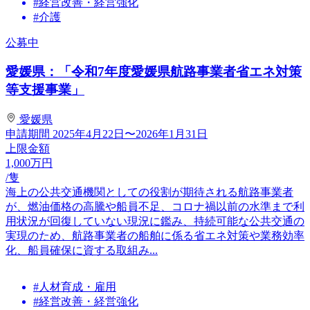
#経営改善・経営強化
#介護
公募中
愛媛県：「令和7年度愛媛県航路事業者省エネ対策
等支援事業」
愛媛県
申請期間
2025年4月22日〜2026年1月31日
上限金額
1,000
万円
/隻
海上の公共交通機関としての役割が期待される航路事業者
が、燃油価格の高騰や船員不足、コロナ禍以前の水準まで利
用状況が回復していない現況に鑑み、持続可能な公共交通の
実現のため、航路事業者の船舶に係る省エネ対策や業務効率
化、船員確保に資する取組み...
#人材育成・雇用
#経営改善・経営強化