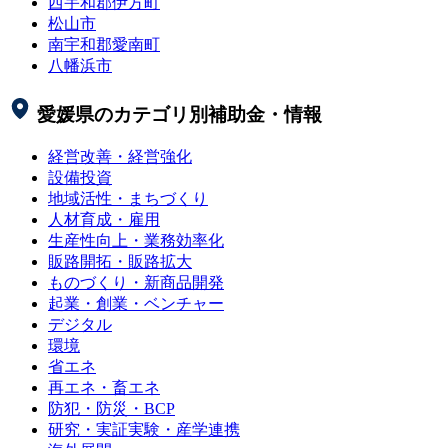
西宇和郡伊方町
松山市
南宇和郡愛南町
八幡浜市
愛媛県
のカテゴリ別補助金・情報
経営改善・経営強化
設備投資
地域活性・まちづくり
人材育成・雇用
生産性向上・業務効率化
販路開拓・販路拡大
ものづくり・新商品開発
起業・創業・ベンチャー
デジタル
環境
省エネ
再エネ・畜エネ
防犯・防災・BCP
研究・実証実験・産学連携