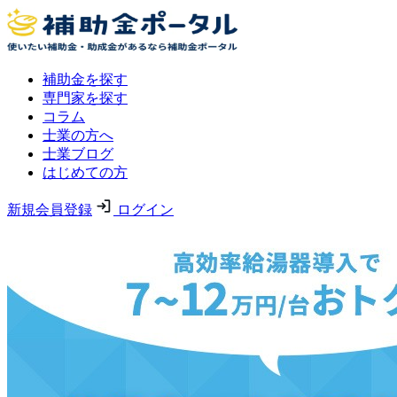
補助金を探す
専門家を探す
コラム
士業の方へ
士業ブログ
はじめての方
新規会員登録
ログイン