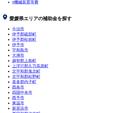
#機械装置等費
愛媛県
エリアの補助金を探す
今治市
伊予郡砥部町
伊予郡松前町
伊予市
宇和島市
大洲市
越智郡上島町
上浮穴郡久万高原町
北宇和郡鬼北町
北宇和郡松野町
喜多郡内子町
西条市
四国中央市
西予市
東温市
新居浜市