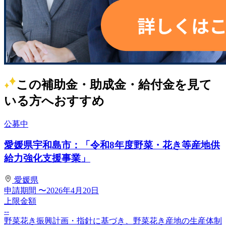
この補助金・助成金・給付金を見て
いる方へおすすめ
公募中
愛媛県宇和島市：「令和8年度野菜・花き等産地供
給力強化支援事業」
愛媛県
申請期間
〜2026年4月20日
上限金額
--
野菜花き振興計画・指針に基づき、野菜花き産地の生産体制