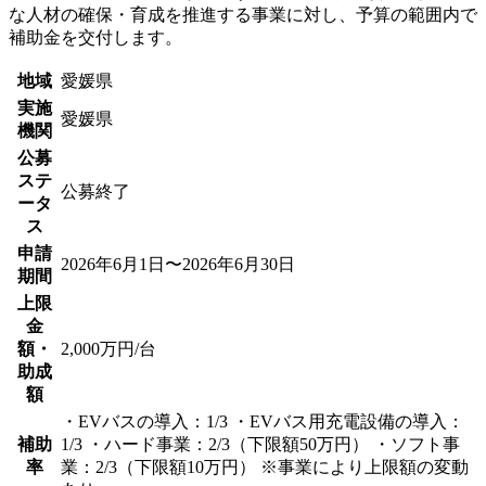
な人材の確保・育成を推進する事業に対し、予算の範囲内で
補助金を交付します。
地域
愛媛県
実施
愛媛県
機関
公募
ステ
公募終了
ータ
ス
申請
2026年6月1日〜2026年6月30日
期間
上限
金
額・
2,000万円/台
助成
額
・EVバスの導入：1/3 ・EVバス用充電設備の導入：
補助
1/3 ・ハード事業：2/3（下限額50万円） ・ソフト事
率
業：2/3（下限額10万円） ※事業により上限額の変動