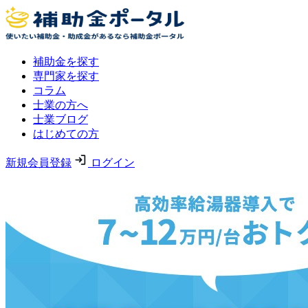
補助金を探す
専門家を探す
コラム
士業の方へ
士業ブログ
はじめての方
新規会員登録
ログイン