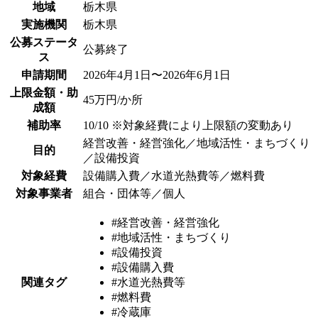
地域
栃木県
実施機関
栃木県
公募ステータ
公募終了
ス
申請期間
2026年4月1日〜2026年6月1日
上限金額・助
45万円/か所
成額
補助率
10/10 ※対象経費により上限額の変動あり
経営改善・経営強化／地域活性・まちづくり
目的
／設備投資
対象経費
設備購入費／水道光熱費等／燃料費
対象事業者
組合・団体等／個人
#経営改善・経営強化
#地域活性・まちづくり
#設備投資
#設備購入費
関連タグ
#水道光熱費等
#燃料費
#冷蔵庫