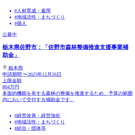
#人材育成・雇用
#地域活性・まちづくり
#個人
公募中
栃木県佐野市：「佐野市森林整備推進支援事業補
助金」
栃木県
申請期間
〜2025年12月26日
上限金額
804
万円
多面的機能を有する森林の整備を推進するため、予算の範囲
内において交付する補助金です。
#経営改善・経営強化
#地域活性・まちづくり
#組合・団体等