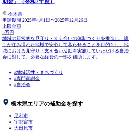
助金」（令和7年度）
栃木県
申請期間
2025年4月1日〜2025年12月26日
上限金額
5
万円
地域の日常的な見守り・支え合いの体制づくりを推進し、誰
もが住み慣れた地域で安心して暮らせることを目的とし、地
域における見守り・支え合い活動を実施していただける自治
会に対して、必要な経費の一部を補助します。
#地域活性・まちづくり
#専門家謝金
#自治会
栃木県
エリアの補助金を探す
足利市
宇都宮市
大田原市