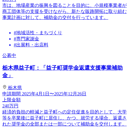
市は、地場産業の振興を図ることを目的に、小規模事業者が
商工団体等の支援を受けながら、新たな販路開拓に取り組む
事業計画に対して、補助金の交付を行っています。
#地域活性・まちづくり
#専門家謝金
#出展料・出店料
公募中
栃木県益子町：「益子町奨学金返還支援事業補助
金」
栃木県
申請期間
2025年4月1日〜2025年12月26日
上限金額
240
万円
経済的負担の軽減と益子町への定住促進を目的として、大学
等を卒業後に益子町に居住し、かつ、就労する場合、返還さ
れた奨学金の全部または一部について補助金を交付します。