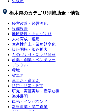
矢板市
栃木県
のカテゴリ別補助金・情報
経営改善・経営強化
設備投資
地域活性・まちづくり
人材育成・雇用
生産性向上・業務効率化
販路開拓・販路拡大
ものづくり・新商品開発
起業・創業・ベンチャー
デジタル
環境
省エネ
再エネ・畜エネ
防犯・防災・BCP
研究・実証実験・産学連携
海外展開
観光・インバウンド
新規事業・第二創業