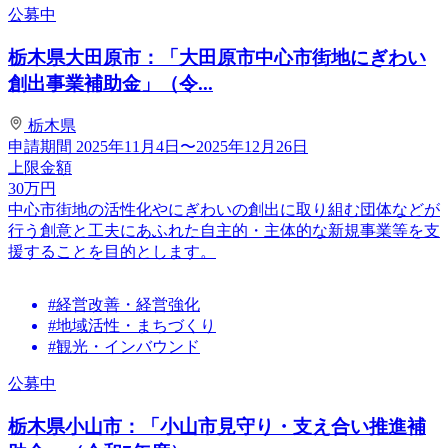
公募中
栃木県大田原市：「大田原市中心市街地にぎわい
創出事業補助金」（令...
栃木県
申請期間
2025年11月4日〜2025年12月26日
上限金額
30
万円
中心市街地の活性化やにぎわいの創出に取り組む団体などが
行う創意と工夫にあふれた自主的・主体的な新規事業等を支
援することを目的とします。
#経営改善・経営強化
#地域活性・まちづくり
#観光・インバウンド
公募中
栃木県小山市：「小山市見守り・支え合い推進補