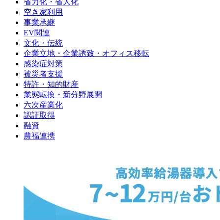
省力化・省人化
空き家利用
事業承継
EV関連
文化・伝統
企業立地・企業誘致・オフィス移転
感染症対策
被災者支援
特許・知的財産
業態転換・新分野展開
六次産業化
認証取得
融資
農福連携