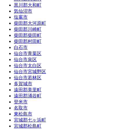
黒川郡大和町
気仙沼市
塩竈市
柴田郡大河原町
柴田郡川崎町
柴田郡柴田町
柴田郡村田町
白石市
仙台市青葉区
仙台市泉区
仙台市太白区
仙台市宮城野区
仙台市若林区
多賀城市
遠田郡美里町
遠田郡涌谷町
登米市
名取市
東松島市
宮城郡七ヶ浜町
宮城郡松島町