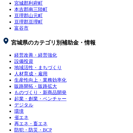
宮城郡利府町
本吉郡南三陸町
亘理郡山元町
亘理郡亘理町
富谷市
宮城県
のカテゴリ別補助金・情報
経営改善・経営強化
設備投資
地域活性・まちづくり
人材育成・雇用
生産性向上・業務効率化
販路開拓・販路拡大
ものづくり・新商品開発
起業・創業・ベンチャー
デジタル
環境
省エネ
再エネ・畜エネ
防犯・防災・BCP