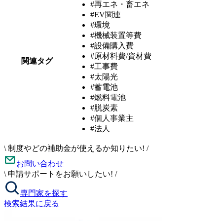
#再エネ・畜エネ
#EV関連
#環境
#機械装置等費
#設備購入費
#原材料費/資材費
関連タグ
#工事費
#太陽光
#蓄電池
#燃料電池
#脱炭素
#個人事業主
#法人
\
制度やどの補助金が使えるか知りたい!
/
お問い合わせ
\
申請サポートをお願いしたい!
/
専門家を探す
検索結果に戻る