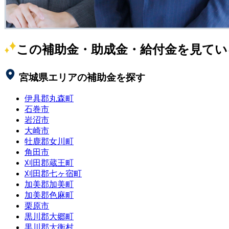
この補助金・助成金・給付金を見てい
宮城県
エリアの補助金を探す
伊具郡丸森町
石巻市
岩沼市
大崎市
牡鹿郡女川町
角田市
刈田郡蔵王町
刈田郡七ヶ宿町
加美郡加美町
加美郡色麻町
栗原市
黒川郡大郷町
黒川郡大衡村