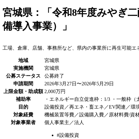
宮城県：「令和8年度みやぎ
備導入事業）」
工場、倉庫、店舗、事務所など、県内の事業所に再生可能エ
地域
宮城県
実施機関
宮城県
公募ステータス
公募終了
申請期間
2026年3月27日〜2026年5月29日
上限金額・助成額
2,000万円
補助率
・エネルギー自立促進枠：1/3 ・一般枠
目的
設備投資／再エネ・畜エネ／EV関連／環
対象経費
機械装置等費／設備購入費／原材料費/資
対象事業者
個人事業主／法人
#設備投資