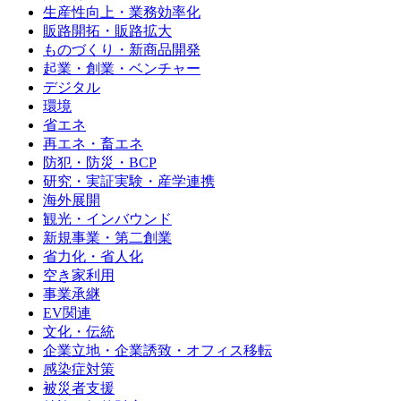
生産性向上・業務効率化
販路開拓・販路拡大
ものづくり・新商品開発
起業・創業・ベンチャー
デジタル
環境
省エネ
再エネ・畜エネ
防犯・防災・BCP
研究・実証実験・産学連携
海外展開
観光・インバウンド
新規事業・第二創業
省力化・省人化
空き家利用
事業承継
EV関連
文化・伝統
企業立地・企業誘致・オフィス移転
感染症対策
被災者支援