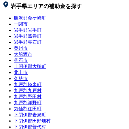
岩手県
エリアの補助金を探す
胆沢郡金ケ崎町
一関市
岩手郡岩手町
岩手郡葛巻町
岩手郡雫石町
奥州市
大船渡市
釜石市
上閉伊郡大槌町
北上市
久慈市
九戸郡軽米町
九戸郡九戸村
九戸郡野田村
九戸郡洋野町
気仙郡住田町
下閉伊郡岩泉町
下閉伊郡田野畑村
下閉伊郡普代村