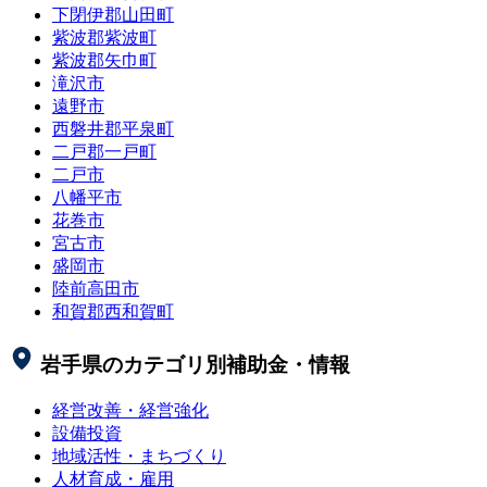
下閉伊郡山田町
紫波郡紫波町
紫波郡矢巾町
滝沢市
遠野市
西磐井郡平泉町
二戸郡一戸町
二戸市
八幡平市
花巻市
宮古市
盛岡市
陸前高田市
和賀郡西和賀町
岩手県
のカテゴリ別補助金・情報
経営改善・経営強化
設備投資
地域活性・まちづくり
人材育成・雇用