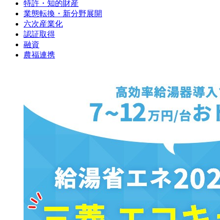
特許・知的財産
業態転換・新分野展開
六次産業化
認証取得
融資
農福連携