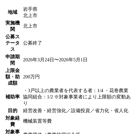
岩手県
地域
北上市
実施機
北上市
関
公募ス
テータ
公募終了
ス
申請期
2026年3月24日〜2026年5月1日
間
上限金
額・助
200万円
成額
・3戸以上の農業者を代表する者：1/4 ・花巻農業
補助率
協同組合：1/2 ※対象事業者により上限額の変動あ
り
目的
経営改善・経営強化／設備投資／省力化・省人化
対象経
機械装置等費
費
対象事