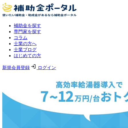
補助金を探す
専門家を探す
コラム
士業の方へ
士業ブログ
はじめての方
新規会員登録
ログイン