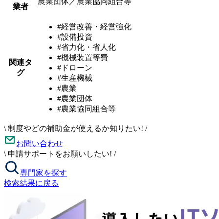
農業団体／農業協同組合等
業者
#経営改善・経営強化
#設備投資
#省力化・省人化
#機械装置等費
関連タ
#ドローン
グ
#生産機械
#農業
#農業団体
#農業協同組合等
\
制度やどの補助金が使えるか知りたい!
/
お問い合わせ
\
申請サポートをお願いしたい!
/
専門家を探す
検索結果に戻る