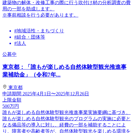
建築物の解体・改修工事の際に行う吹付け材の分析調査の費
用の一部を助成します。
※事前相談を行う必要があります。
#地域活性・まちづくり
#組合・団体等
#法人
公募中
東京都：「誰もが楽しめる自然体験型観光推進事
業補助金」（令和7年...
東京都
申請期間
2025年4月1日〜2025年12月26日
上限金額
500
万円
誰もが楽しめる自然体験型観光推進事業実施要綱に基づき、
誰もが楽しめる自然体験型観光のプログラムの実施に必要と
なる備品等の導入に対し、経費の一部を補助することによ
り、障害者や高齢者等が、自然体験型観光を楽しめる環境を