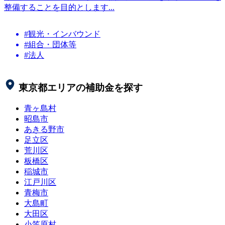
整備することを目的とします...
#観光・インバウンド
#組合・団体等
#法人
東京都
エリアの補助金を探す
青ヶ島村
昭島市
あきる野市
足立区
荒川区
板橋区
稲城市
江戸川区
青梅市
大島町
大田区
小笠原村