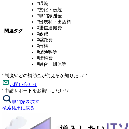
#環境
#文化・伝統
#専門家謝金
#出展料・出店料
#通信運搬費
関連タグ
#旅費
#委託費
#借料
#保険料等
#燃料費
#組合・団体等
\
制度やどの補助金が使えるか知りたい!
/
お問い合わせ
\
申請サポートをお願いしたい!
/
専門家を探す
検索結果に戻る