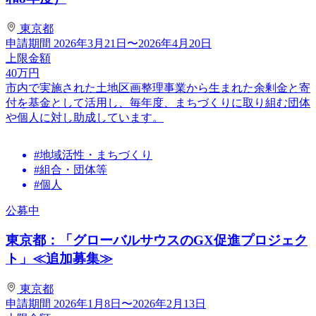
東京都
申請期間
2026年3月21日〜2026年4月20日
上限金額
40
万円
市内で実施された土地区画整理事業から生まれた余剰金と寄
付を基金として活用し、毎年度、まちづくりに取り組む団体
や個人に対し助成しています。
#地域活性・まちづくり
#組合・団体等
#個人
公募中
東京都：「グローバルサウスのGX促進プロジェク
ト」≪追加募集≫
東京都
申請期間
2026年1月8日〜2026年2月13日