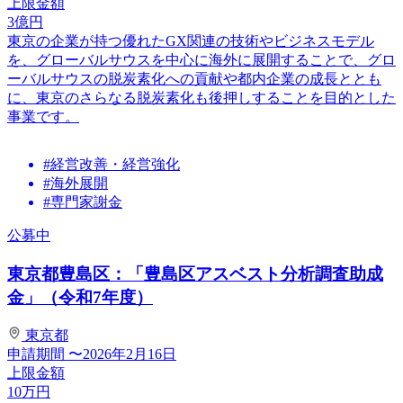
上限金額
3
億円
東京の企業が持つ優れたGX関連の技術やビジネスモデル
を、グローバルサウスを中心に海外に展開することで、グロ
ーバルサウスの脱炭素化への貢献や都内企業の成長ととも
に、東京のさらなる脱炭素化も後押しすることを目的とした
事業です。
#経営改善・経営強化
#海外展開
#専門家謝金
公募中
東京都豊島区：「豊島区アスベスト分析調査助成
金」（令和7年度）
東京都
申請期間
〜2026年2月16日
上限金額
10
万円