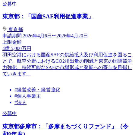
公募中
東京都：「国産SAF利用促進事業」
東京都
申請期間
2026年4月6日〜2026年4月20日
上限金額
4
億
5,000
万円
羽田空港における国産SAFの供給拡大及び利用促進を図るこ
とで、航空分野におけるCO2排出量の削減と東京の国際競争
力強化、持続可能なSAFの市場形成と発展への寄与を目指し
ていきます。
#経営改善・経営強化
#個人事業主
#法人
公募中
東京都多摩市：「多摩まちづくりファンド」（令
和8年度）