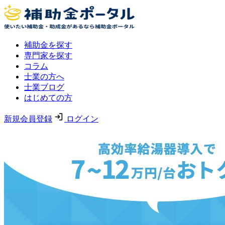
補助金を探す
専門家を探す
コラム
士業の方へ
士業ブログ
はじめての方
新規会員登録
ログイン