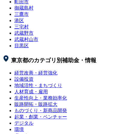
町田市
御蔵島村
三鷹市
港区
三宅村
武蔵野市
武蔵村山市
目黒区
東京都
のカテゴリ別補助金・情報
経営改善・経営強化
設備投資
地域活性・まちづくり
人材育成・雇用
生産性向上・業務効率化
販路開拓・販路拡大
ものづくり・新商品開発
起業・創業・ベンチャー
デジタル
環境