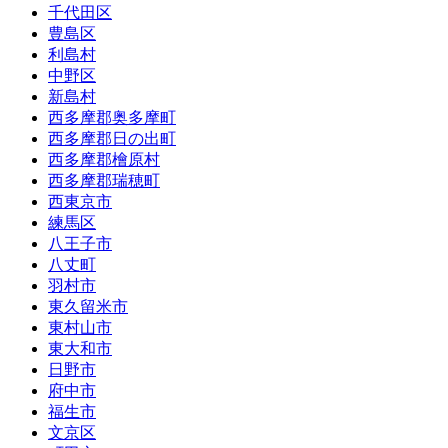
千代田区
豊島区
利島村
中野区
新島村
西多摩郡奥多摩町
西多摩郡日の出町
西多摩郡檜原村
西多摩郡瑞穂町
西東京市
練馬区
八王子市
八丈町
羽村市
東久留米市
東村山市
東大和市
日野市
府中市
福生市
文京区