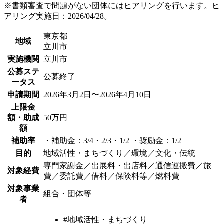
※書類審査で問題がない団体にはヒアリングを行います。ヒ
アリング実施日：2026/04/28。
東京都
地域
立川市
実施機関
立川市
公募ステ
公募終了
ータス
申請期間
2026年3月2日〜2026年4月10日
上限金
額・助成
50万円
額
補助率
・補助金：3/4・2/3・1/2 ・奨励金：1/2
目的
地域活性・まちづくり／環境／文化・伝統
専門家謝金／出展料・出店料／通信運搬費／旅
対象経費
費／委託費／借料／保険料等／燃料費
対象事業
組合・団体等
者
#地域活性・まちづくり