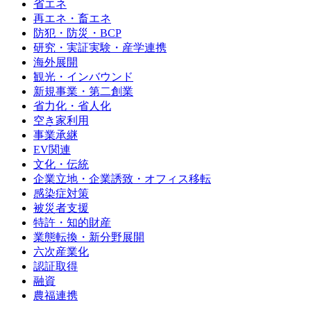
省エネ
再エネ・畜エネ
防犯・防災・BCP
研究・実証実験・産学連携
海外展開
観光・インバウンド
新規事業・第二創業
省力化・省人化
空き家利用
事業承継
EV関連
文化・伝統
企業立地・企業誘致・オフィス移転
感染症対策
被災者支援
特許・知的財産
業態転換・新分野展開
六次産業化
認証取得
融資
農福連携