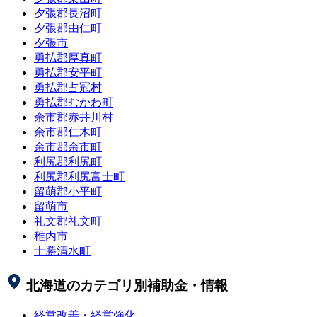
夕張郡長沼町
夕張郡由仁町
夕張市
勇払郡厚真町
勇払郡安平町
勇払郡占冠村
勇払郡むかわ町
余市郡赤井川村
余市郡仁木町
余市郡余市町
利尻郡利尻町
利尻郡利尻富士町
留萌郡小平町
留萌市
礼文郡礼文町
稚内市
十勝清水町
北海道
のカテゴリ別補助金・情報
経営改善・経営強化