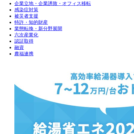
企業立地・企業誘致・オフィス移転
感染症対策
被災者支援
特許・知的財産
業態転換・新分野展開
六次産業化
認証取得
融資
農福連携