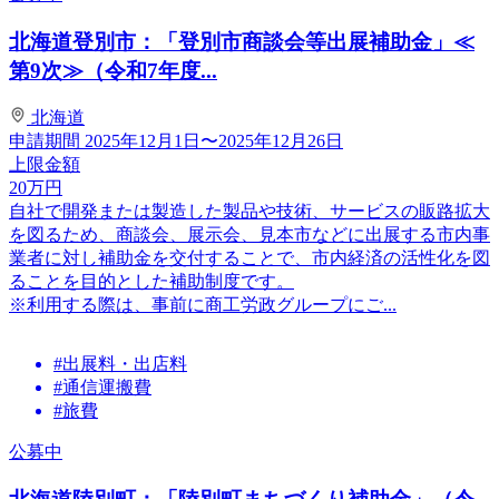
北海道登別市：「登別市商談会等出展補助金」≪
第9次≫（令和7年度...
北海道
申請期間
2025年12月1日〜2025年12月26日
上限金額
20
万円
自社で開発または製造した製品や技術、サービスの販路拡大
を図るため、商談会、展示会、見本市などに出展する市内事
業者に対し補助金を交付することで、市内経済の活性化を図
ることを目的とした補助制度です。
※利用する際は、事前に商工労政グループにご...
#出展料・出店料
#通信運搬費
#旅費
公募中