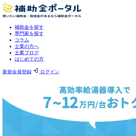
補助金を探す
専門家を探す
コラム
士業の方へ
士業ブログ
はじめての方
新規会員登録
ログイン