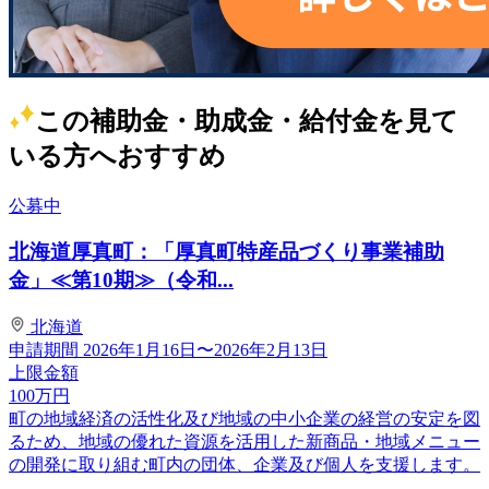
この補助金・助成金・給付金を見て
いる方へおすすめ
公募中
北海道厚真町：「厚真町特産品づくり事業補助
金」≪第10期≫（令和...
北海道
申請期間
2026年1月16日〜2026年2月13日
上限金額
100
万円
町の地域経済の活性化及び地域の中小企業の経営の安定を図
るため、地域の優れた資源を活用した新商品・地域メニュー
の開発に取り組む町内の団体、企業及び個人を支援します。