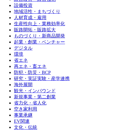
設備投資
地域活性・まちづくり
人材育成・雇用
生産性向上・業務効率化
販路開拓・販路拡大
ものづくり・新商品開発
起業・創業・ベンチャー
デジタル
環境
省エネ
再エネ・畜エネ
防犯・防災・BCP
研究・実証実験・産学連携
海外展開
観光・インバウンド
新規事業・第二創業
省力化・省人化
空き家利用
事業承継
EV関連
文化・伝統