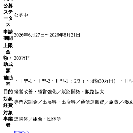
公募
ステ
公募中
ータ
ス
申請
2026年6月27日〜2026年8月21日
期間
上限
金
額・
300万円
助成
額
補助
・Ⅰ型-1・Ⅰ型-2・Ⅱ型-1 ：2/3（下限額30万円） ・
率
目的
経営改善・経営強化／販路開拓・販路拡大
対象
専門家謝金／出展料・出店料／通信運搬費／旅費／機械
経費
対象
事業
連携体／組合・団体等
者
https://h-