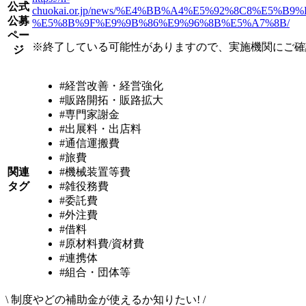
公式
chuokai.or.jp/news/%E4%BB%A4%E5%92%8C8%
公募
%E5%8B%9F%E9%9B%86%E9%96%8B%E5%A7%8B/
ペー
※終了している可能性がありますので、実施機関にご確
ジ
#経営改善・経営強化
#販路開拓・販路拡大
#専門家謝金
#出展料・出店料
#通信運搬費
#旅費
関連
#機械装置等費
タグ
#雑役務費
#委託費
#外注費
#借料
#原材料費/資材費
#連携体
#組合・団体等
\
制度やどの補助金が使えるか知りたい!
/