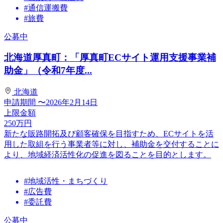
#通信運搬費
#旅費
公募中
北海道厚真町：「厚真町ECサイト運用支援事業補
助金」（令和7年度...
北海道
申請期間
〜2026年2月14日
上限金額
250
万円
新たな販路開拓及び顧客確保を目指すため、ECサイトを活
用した取組を行う事業者等に対し、補助金を交付することに
より、地域経済活性化の促進を図ることを目的とします。
#地域活性・まちづくり
#広告費
#委託費
公募中