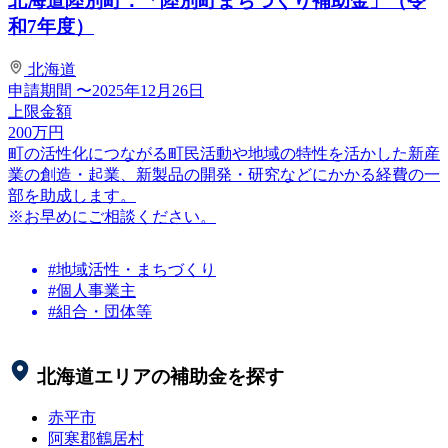
北海道陸別町：「陸別町まちづくり補助金」（令
和7年度）
北海道
申請期間
〜2025年12月26日
上限金額
200
万円
町の活性化につながる町民活動や地域の特性を活かした新産
業の創造・起業、新製品の開発・研究などにかかる経費の一
部を助成します。
※お早めにご相談ください。
#地域活性・まちづくり
#個人事業主
#組合・団体等
北海道
エリアの補助金を探す
赤平市
阿寒郡鶴居村