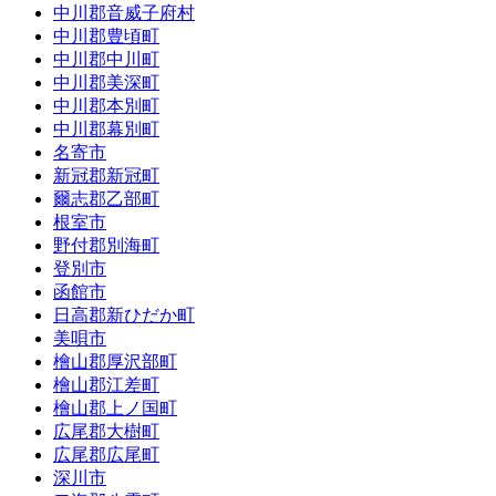
中川郡音威子府村
中川郡豊頃町
中川郡中川町
中川郡美深町
中川郡本別町
中川郡幕別町
名寄市
新冠郡新冠町
爾志郡乙部町
根室市
野付郡別海町
登別市
函館市
日高郡新ひだか町
美唄市
檜山郡厚沢部町
檜山郡江差町
檜山郡上ノ国町
広尾郡大樹町
広尾郡広尾町
深川市