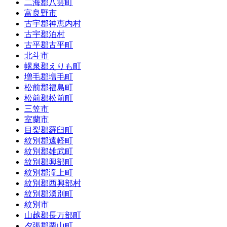
二海郡八雲町
富良野市
古宇郡神恵内村
古宇郡泊村
古平郡古平町
北斗市
幌泉郡えりも町
増毛郡増毛町
松前郡福島町
松前郡松前町
三笠市
室蘭市
目梨郡羅臼町
紋別郡遠軽町
紋別郡雄武町
紋別郡興部町
紋別郡滝上町
紋別郡西興部村
紋別郡湧別町
紋別市
山越郡長万部町
夕張郡栗山町