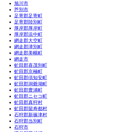
旭川市
芦別市
足寄郡足寄町
足寄郡陸別町
厚岸郡厚岸町
厚岸郡浜中町
網走郡大空町
網走郡津別町
網走郡美幌町
網走市
虻田郡喜茂別町
虻田郡京極町
虻田郡倶知安町
虻田郡洞爺湖町
虻田郡豊浦町
虻田郡ニセコ町
虻田郡真狩村
虻田郡留寿都村
石狩郡新篠津村
石狩郡当別町
石狩市