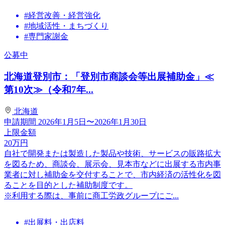
#経営改善・経営強化
#地域活性・まちづくり
#専門家謝金
公募中
北海道登別市：「登別市商談会等出展補助金」≪
第10次≫（令和7年...
北海道
申請期間
2026年1月5日〜2026年1月30日
上限金額
20
万円
自社で開発または製造した製品や技術、サービスの販路拡大
を図るため、商談会、展示会、見本市などに出展する市内事
業者に対し補助金を交付することで、市内経済の活性化を図
ることを目的とした補助制度です。
※利用する際は、事前に商工労政グループにご...
#出展料・出店料