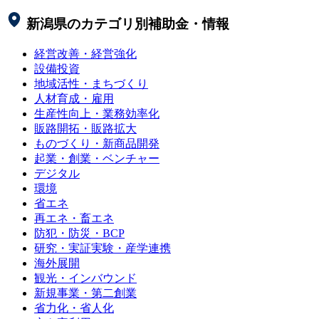
新潟県
のカテゴリ別補助金・情報
経営改善・経営強化
設備投資
地域活性・まちづくり
人材育成・雇用
生産性向上・業務効率化
販路開拓・販路拡大
ものづくり・新商品開発
起業・創業・ベンチャー
デジタル
環境
省エネ
再エネ・畜エネ
防犯・防災・BCP
研究・実証実験・産学連携
海外展開
観光・インバウンド
新規事業・第二創業
省力化・省人化