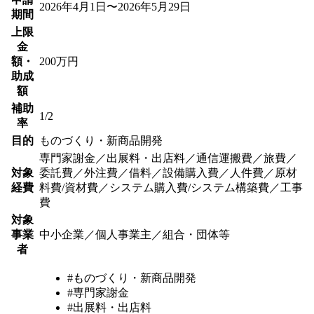
2026年4月1日〜2026年5月29日
期間
上限
金
額・
200万円
助成
額
補助
1/2
率
目的
ものづくり・新商品開発
専門家謝金／出展料・出店料／通信運搬費／旅費／
対象
委託費／外注費／借料／設備購入費／人件費／原材
経費
料費/資材費／システム購入費/システム構築費／工事
費
対象
事業
中小企業／個人事業主／組合・団体等
者
#ものづくり・新商品開発
#専門家謝金
#出展料・出店料