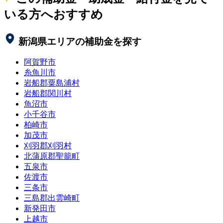
いる方へおすすめ
新潟県
エリアの補助金を探す
阿賀野市
糸魚川市
岩船郡粟島浦村
岩船郡関川村
魚沼市
小千谷市
柏崎市
加茂市
刈羽郡刈羽村
北蒲原郡聖籠町
五泉市
佐渡市
三条市
三島郡出雲崎町
新発田市
上越市