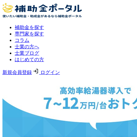
補助金を探す
専門家を探す
コラム
士業の方へ
士業ブログ
はじめての方
新規会員登録
ログイン