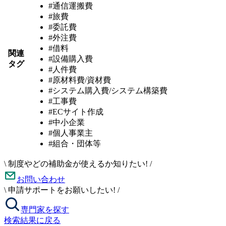
#通信運搬費
#旅費
#委託費
#外注費
#借料
関連
#設備購入費
タグ
#人件費
#原材料費/資材費
#システム購入費/システム構築費
#工事費
#ECサイト作成
#中小企業
#個人事業主
#組合・団体等
\
制度やどの補助金が使えるか知りたい!
/
お問い合わせ
\
申請サポートをお願いしたい!
/
専門家を探す
検索結果に戻る