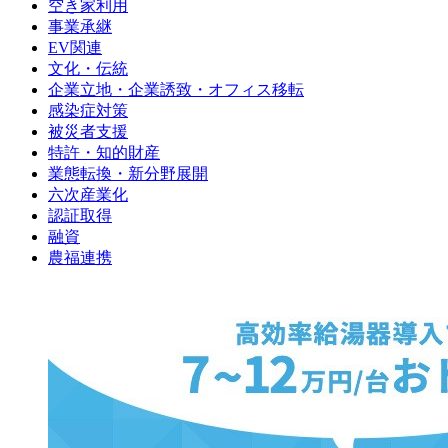
空き家利用
事業承継
EV関連
文化・伝統
企業立地・企業誘致・オフィス移転
感染症対策
被災者支援
特許・知的財産
業態転換・新分野展開
六次産業化
認証取得
融資
農福連携