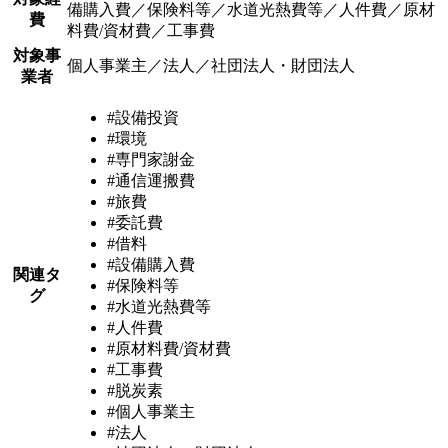
備購入費／保険料等／水道光熱費等／人件費／原材
費
料費/資材費／工事費
対象事
個人事業主／法人／社団法人・財団法人
業者
#設備投資
#環境
#専門家謝金
#通信運搬費
#旅費
#委託費
#借料
#設備購入費
関連タ
#保険料等
グ
#水道光熱費等
#人件費
#原材料費/資材費
#工事費
#脱炭素
#個人事業主
#法人