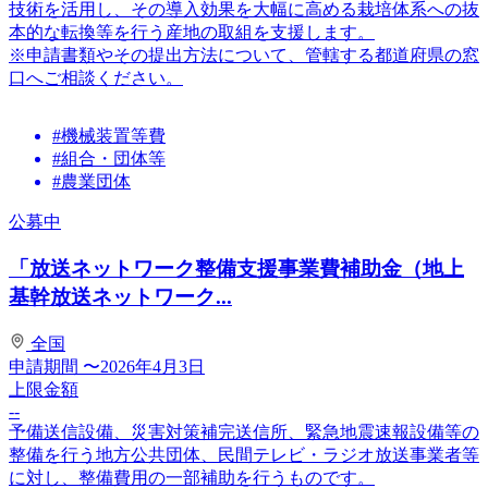
技術を活用し、その導入効果を大幅に高める栽培体系への抜
本的な転換等を行う産地の取組を支援します。
※申請書類やその提出方法について、管轄する都道府県の窓
口へご相談ください。
#機械装置等費
#組合・団体等
#農業団体
公募中
「放送ネットワーク整備支援事業費補助金（地上
基幹放送ネットワーク...
全国
申請期間
〜2026年4月3日
上限金額
--
予備送信設備、災害対策補完送信所、緊急地震速報設備等の
整備を行う地方公共団体、民間テレビ・ラジオ放送事業者等
に対し、整備費用の一部補助を行うものです。