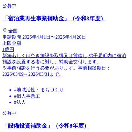
公募中
「宿泊業再生事業補助金」（令和8年度）
全国
申請期間
2026年4月1日〜2026年4月20日
上限金額
1
億円
新築若しくは空き施設を取得又は賃借し,弟子屈町内に宿泊
施設を設置する者に対し、補助金交付します。
※事前相談を行う必要があります。事前相談期日：
2026/03/09～2026/03/31まで。
#地域活性・まちづくり
#個人事業主
#法人
公募中
「設備投資補助金」（令和8年度）