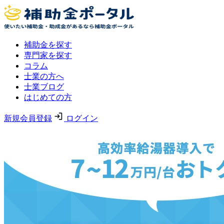
補助金を探す
専門家を探す
コラム
士業の方へ
士業ブログ
はじめての方
新規会員登録
ログイン