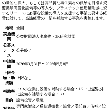
の量的な拡大、もしくは高品質な再生素材の供給を目指す資
源循環高度化設備等の導入や、プラスチック使用量削減に資
するリユースに必要な設備の導入を支援する事業に要する経
費に対して、当該経費の一部を補助する事業を実施します。
地域
全国
実施機
公益財団法人廃棄物・3R研究財団
関
公募ス
テータ
公募終了
ス
申請期
2026年3月31日〜2026年5月8日
間
上限金
額・助
上限なし
成額
・中小企業に設備を補助する場合：1/2 ・上記以外
補助率
に設備を補助する場合：1/3
目的
設備投資／環境
専門家謝金／通信運搬費／旅費／委託費／借料／設
対象経