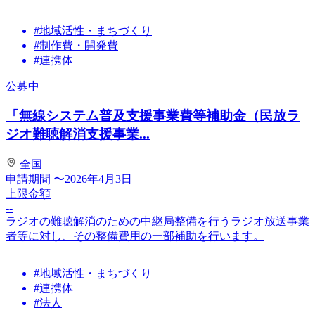
#地域活性・まちづくり
#制作費・開発費
#連携体
公募中
「無線システム普及支援事業費等補助金（民放ラ
ジオ難聴解消支援事業...
全国
申請期間
〜2026年4月3日
上限金額
--
ラジオの難聴解消のための中継局整備を行うラジオ放送事業
者等に対し、その整備費用の一部補助を行います。
#地域活性・まちづくり
#連携体
#法人