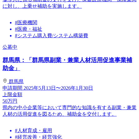
に対し、上乗せ補助を実施します。
#医療機関
#医療・福祉
#システム購入費/システム構築費
公募中
群馬県：「群馬県副業・兼業人材活用促進事業補
助金」
群馬県
申請期間
2025年5月13日〜2026年1月30日
上限金額
50
万円
県内の中小企業等において専門的な知識を有する副業・兼業
人材の活用促進を図るため、補助金を交付します。
#人材育成・雇用
#経営改善・経営強化