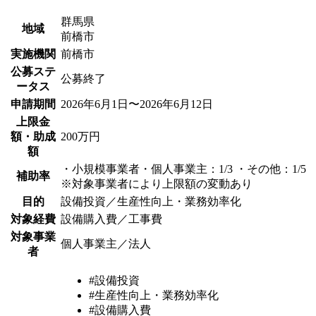
群馬県
地域
前橋市
実施機関
前橋市
公募ステ
公募終了
ータス
申請期間
2026年6月1日〜2026年6月12日
上限金
額・助成
200万円
額
・小規模事業者・個人事業主：1/3 ・その他：1/5
補助率
※対象事業者により上限額の変動あり
目的
設備投資／生産性向上・業務効率化
対象経費
設備購入費／工事費
対象事業
個人事業主／法人
者
#設備投資
#生産性向上・業務効率化
#設備購入費