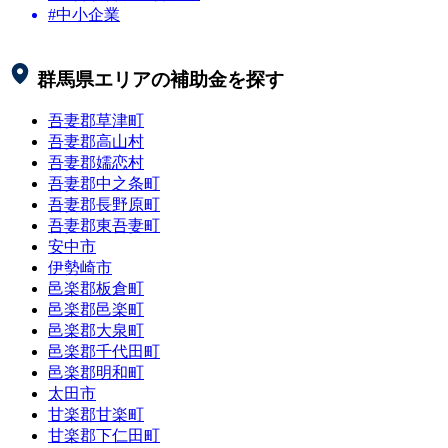
#中小企業
群馬県
エリアの補助金を探す
吾妻郡草津町
吾妻郡高山村
吾妻郡嬬恋村
吾妻郡中之条町
吾妻郡長野原町
吾妻郡東吾妻町
安中市
伊勢崎市
邑楽郡板倉町
邑楽郡邑楽町
邑楽郡大泉町
邑楽郡千代田町
邑楽郡明和町
太田市
甘楽郡甘楽町
甘楽郡下仁田町