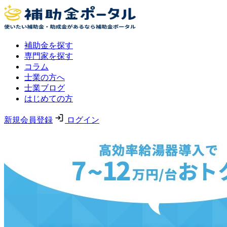
補助金を探す
専門家を探す
コラム
士業の方へ
士業ブログ
はじめての方
新規会員登録
ログイン