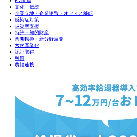
EV関連
文化・伝統
企業立地・企業誘致・オフィス移転
感染症対策
被災者支援
特許・知的財産
業態転換・新分野展開
六次産業化
認証取得
融資
農福連携