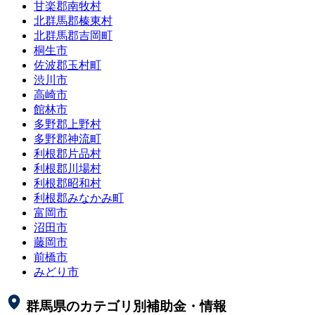
甘楽郡南牧村
北群馬郡榛東村
北群馬郡吉岡町
桐生市
佐波郡玉村町
渋川市
高崎市
館林市
多野郡上野村
多野郡神流町
利根郡片品村
利根郡川場村
利根郡昭和村
利根郡みなかみ町
富岡市
沼田市
藤岡市
前橋市
みどり市
群馬県
のカテゴリ別補助金・情報