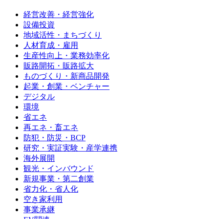
経営改善・経営強化
設備投資
地域活性・まちづくり
人材育成・雇用
生産性向上・業務効率化
販路開拓・販路拡大
ものづくり・新商品開発
起業・創業・ベンチャー
デジタル
環境
省エネ
再エネ・畜エネ
防犯・防災・BCP
研究・実証実験・産学連携
海外展開
観光・インバウンド
新規事業・第二創業
省力化・省人化
空き家利用
事業承継