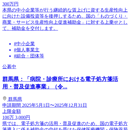
300
万円
本県の中小企業等が行う継続的な賃上げに資する生産性向上
に向けた設備投資等を後押しするため、国の「ものづくり・
商業・サービス生産性向上促進補助金」に対する上乗せとし
て、補助金を交付します。
#中小企業
#個人事業主
#組合・団体等
公募中
群馬県：「病院・診療所における電子処方箋活
用・普及促進事業」（令...
群馬県
申請期間
2025年5月1日〜2025年12月31日
上限金額
100
万
3,000
円
県では、電子処方箋の活用・普及促進のため、国の電子処方
箋導入に係る補助金の交付を受けた保健医療機関・保険薬局