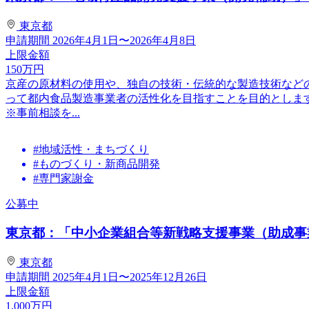
東京都
申請期間
2026年4月1日〜2026年4月8日
上限金額
150
万円
京産の原材料の使用や、独自の技術・伝統的な製造技術など
って都内食品製造事業者の活性化を目指すことを目的としま
※事前相談を...
#地域活性・まちづくり
#ものづくり・新商品開発
#専門家謝金
公募中
東京都：「中小企業組合等新戦略支援事業（助成事業）
東京都
申請期間
2025年4月1日〜2025年12月26日
上限金額
1,000
万円