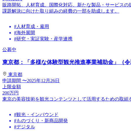
販路開拓、人材育成、国際化対応、新たな製品・サービスの
課題解決に向けた取り組みの経費の一部を助成します。
#人材育成・雇用
#海外展開
#研究・実証実験・産学連携
公募中
東京都：「多様な体験型観光推進事業補助金」（令
東京都
申請期間
〜2025年12月26日
上限金額
200
万円
東京の美容技術を観光コンテンツとして活用するための取組
#観光・インバウンド
#ものづくり・新商品開発
#デジタル