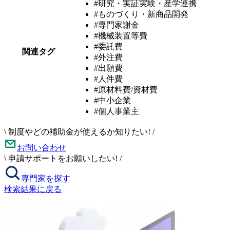
#研究・実証実験・産学連携
#ものづくり・新商品開発
#専門家謝金
#機械装置等費
#委託費
関連タグ
#外注費
#出願費
#人件費
#原材料費/資材費
#中小企業
#個人事業主
\
制度やどの補助金が使えるか知りたい!
/
お問い合わせ
\
申請サポートをお願いしたい!
/
専門家を探す
検索結果に戻る