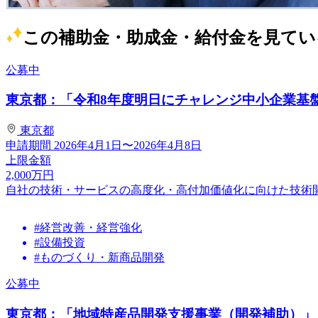
この補助金・助成金・給付金を見てい
公募中
東京都：「令和8年度明日にチャレンジ中小企業基盤強
東京都
申請期間
2026年4月1日〜2026年4月8日
上限金額
2,000
万円
自社の技術・サービスの高度化・高付加価値化に向けた技術
#経営改善・経営強化
#設備投資
#ものづくり・新商品開発
公募中
東京都：「地域特産品開発支援事業（開発補助）」