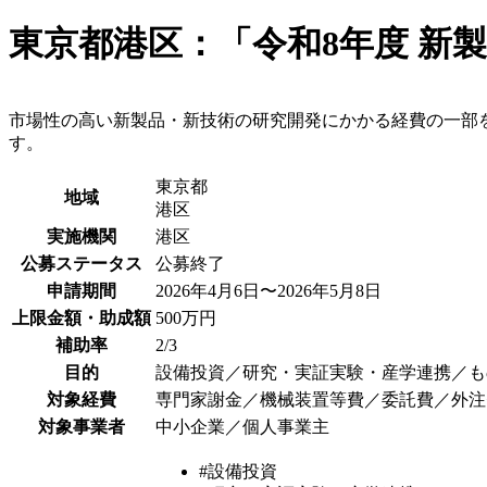
東京都港区：「令和8年度 新
市場性の高い新製品・新技術の研究開発にかかる経費の一部
す。
東京都
地域
港区
実施機関
港区
公募ステータス
公募終了
申請期間
2026年4月6日〜2026年5月8日
上限金額・助成額
500万円
補助率
2/3
目的
設備投資／研究・実証実験・産学連携／も
対象経費
専門家謝金／機械装置等費／委託費／外注
対象事業者
中小企業／個人事業主
#設備投資