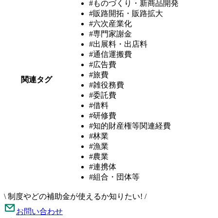
#ものづくり・新商品開発
#販路開拓・販路拡大
#六次産業化
#専門家謝金
#出展料・出店料
#通信運搬費
#広告費
#旅費
関連タグ
#雑役務費
#委託費
#借料
#研修費
#知的財産権等関連経費
#林業
#漁業
#農業
#連携体
#組合・団体等
\
制度やどの補助金が使えるか知りたい!
/
お問い合わせ