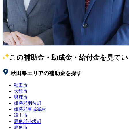
この補助金・助成金・給付金を見てい
秋田県
エリアの補助金を探す
秋田市
大館市
男鹿市
雄勝郡羽後町
雄勝郡東成瀬村
潟上市
鹿角郡小坂町
鹿角市