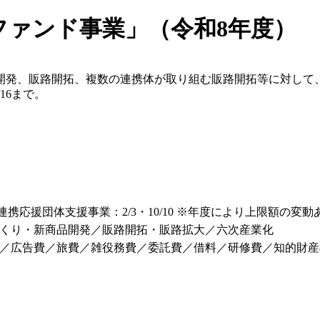
ファンド事業」（令和8年度）
開発、販路開拓、複数の連携体が取り組む販路開拓等に対して
16まで。
工連携応援団体支援事業：2/3・10/10 ※年度により上限額の変動
くり・新商品開発／販路開拓・販路拡大／六次産業化
／広告費／旅費／雑役務費／委託費／借料／研修費／知的財産