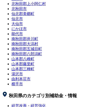
北秋田郡上小阿仁村
北秋田市
仙北郡美郷町
仙北市
大仙市
にかほ市
能代市
南秋田郡井川町
南秋田郡大潟村
南秋田郡五城目町
南秋田郡八郎潟町
山本郡八峰町
山本郡藤里町
山本郡三種町
湯沢市
由利本荘市
横手市
秋田県
のカテゴリ別補助金・情報
経営改善・経営強化