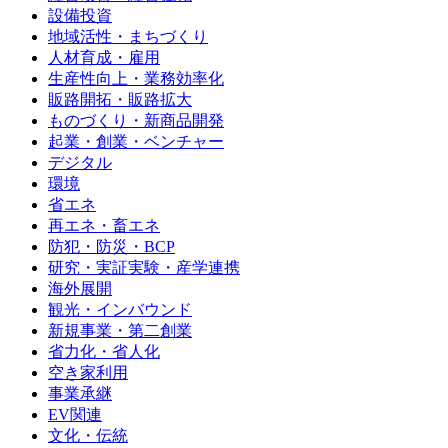
設備投資
地域活性・まちづくり
人材育成・雇用
生産性向上・業務効率化
販路開拓・販路拡大
ものづくり・新商品開発
起業・創業・ベンチャー
デジタル
環境
省エネ
再エネ・畜エネ
防犯・防災・BCP
研究・実証実験・産学連携
海外展開
観光・インバウンド
新規事業・第二創業
省力化・省人化
空き家利用
事業承継
EV関連
文化・伝統