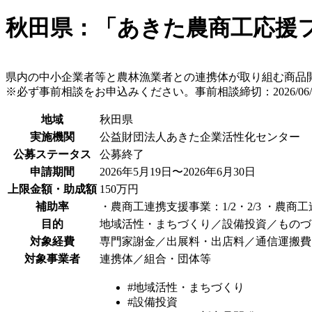
秋田県：「あきた農商工応援
県内の中小企業者等と農林漁業者との連携体が取り組む商品
※必ず事前相談をお申込みください。事前相談締切：2026/06/
地域
秋田県
実施機関
公益財団法人あきた企業活性化センター
公募ステータス
公募終了
申請期間
2026年5月19日〜2026年6月30日
上限金額・助成額
150万円
補助率
・農商工連携支援事業：1/2・2/3 ・農商
目的
地域活性・まちづくり／設備投資／ものづ
対象経費
専門家謝金／出展料・出店料／通信運搬費
対象事業者
連携体／組合・団体等
#地域活性・まちづくり
#設備投資