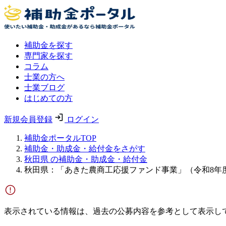
補助金を探す
専門家を探す
コラム
士業の方へ
士業ブログ
はじめての方
新規会員登録
ログイン
補助金ポータルTOP
補助金・助成金・給付金をさがす
秋田県 の補助金・助成金・給付金
秋田県：「あきた農商工応援ファンド事業」（令和8年
表示されている情報は、過去の公募内容を参考として表示し