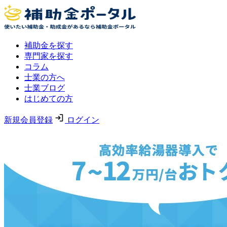
補助金を探す
専門家を探す
コラム
士業の方へ
士業ブログ
はじめての方
新規会員登録
ログイン