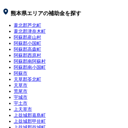
熊本県
エリアの補助金を探す
葦北郡芦北町
葦北郡津奈木町
阿蘇郡産山村
阿蘇郡小国町
阿蘇郡高森町
阿蘇郡西原村
阿蘇郡南阿蘇村
阿蘇郡南小国町
阿蘇市
天草郡苓北町
天草市
荒尾市
宇城市
宇土市
上天草市
上益城郡嘉島町
上益城郡甲佐町
上益城郡益城町