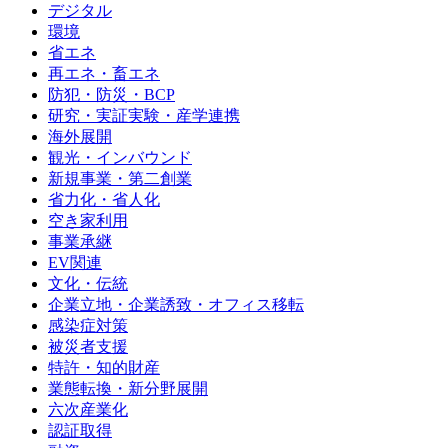
デジタル
環境
省エネ
再エネ・畜エネ
防犯・防災・BCP
研究・実証実験・産学連携
海外展開
観光・インバウンド
新規事業・第二創業
省力化・省人化
空き家利用
事業承継
EV関連
文化・伝統
企業立地・企業誘致・オフィス移転
感染症対策
被災者支援
特許・知的財産
業態転換・新分野展開
六次産業化
認証取得