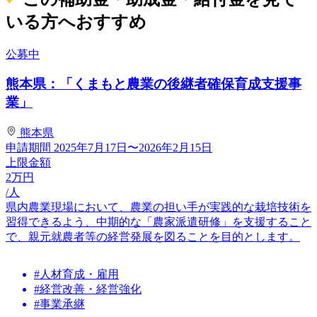
いる方へおすすめ
公募中
熊本県：「くまもと農業の後継者確保育成支援事
業」
熊本県
申請期間
2025年7月17日〜2026年2月15日
上限金額
2
万円
/人
県内農業現場において、農業の担い手が実践的な栽培技術を
習得できるよう、中期的な「農家派遣研修」を支援すること
で、親元就農者等の経営発展を図ることを目的とします。
#人材育成・雇用
#経営改善・経営強化
#事業承継