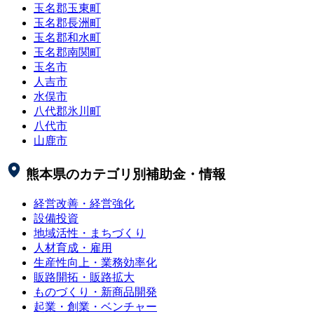
玉名郡玉東町
玉名郡長洲町
玉名郡和水町
玉名郡南関町
玉名市
人吉市
水俣市
八代郡氷川町
八代市
山鹿市
熊本県
のカテゴリ別補助金・情報
経営改善・経営強化
設備投資
地域活性・まちづくり
人材育成・雇用
生産性向上・業務効率化
販路開拓・販路拡大
ものづくり・新商品開発
起業・創業・ベンチャー