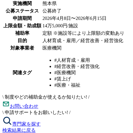
実施機関
熊本県
公募ステータス
公募終了
申請期間
2026年4月8日〜2026年6月15日
上限金額・助成額
14万5,000円/施設
補助率
定額 ※施設等により上限額の変動あり
目的
人材育成・雇用／経営改善・経営強化
対象事業者
医療機関
#人材育成・雇用
#経営改善・経営強化
関連タグ
#医療機関
#賃上げ
#医療・福祉
\
制度やどの補助金が使えるか知りたい!
/
お問い合わせ
\
申請サポートをお願いしたい!
/
専門家を探す
検索結果に戻る