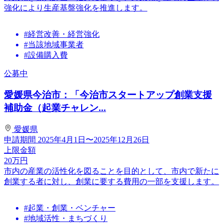
強化により生産基盤強化を推進します。
#経営改善・経営強化
#当該地域事業者
#設備購入費
公募中
愛媛県今治市：「今治市スタートアップ創業支援
補助金（起業チャレン...
愛媛県
申請期間
2025年4月1日〜2025年12月26日
上限金額
20
万円
市内の産業の活性化を図ることを目的として、市内で新たに
創業する者に対し、創業に要する費用の一部を支援します。
#起業・創業・ベンチャー
#地域活性・まちづくり