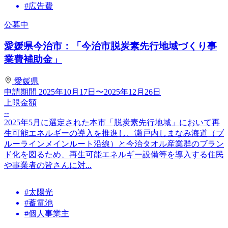
#広告費
公募中
愛媛県今治市：「今治市脱炭素先行地域づくり事
業費補助金」
愛媛県
申請期間
2025年10月17日〜2025年12月26日
上限金額
--
2025年5月に選定された本市「脱炭素先行地域」において再
生可能エネルギーの導入を推進し、瀬戸内しまなみ海道（ブ
ルーラインメインルート沿線）と今治タオル産業群のブラン
ド化を図るため、再生可能エネルギー設備等を導入する住民
や事業者の皆さんに対...
#太陽光
#蓄電池
#個人事業主