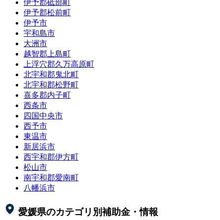
伊予郡砥部町
伊予郡松前町
伊予市
宇和島市
大洲市
越智郡上島町
上浮穴郡久万高原町
北宇和郡鬼北町
北宇和郡松野町
喜多郡内子町
西条市
四国中央市
西予市
東温市
新居浜市
西宇和郡伊方町
松山市
南宇和郡愛南町
八幡浜市
愛媛県
のカテゴリ別補助金・情報