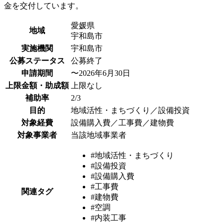
金を交付しています。
愛媛県
地域
宇和島市
実施機関
宇和島市
公募ステータス
公募終了
申請期間
〜2026年6月30日
上限金額・助成額
上限なし
補助率
2/3
目的
地域活性・まちづくり／設備投資
対象経費
設備購入費／工事費／建物費
対象事業者
当該地域事業者
#地域活性・まちづくり
#設備投資
#設備購入費
#工事費
関連タグ
#建物費
#空調
#内装工事