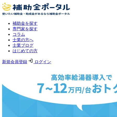
補助金を探す
専門家を探す
コラム
士業の方へ
士業ブログ
はじめての方
新規会員登録
ログイン