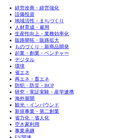
経営改善・経営強化
設備投資
地域活性・まちづくり
人材育成・雇用
生産性向上・業務効率化
販路開拓・販路拡大
ものづくり・新商品開発
起業・創業・ベンチャー
デジタル
環境
省エネ
再エネ・畜エネ
防犯・防災・BCP
研究・実証実験・産学連携
海外展開
観光・インバウンド
新規事業・第二創業
省力化・省人化
空き家利用
事業承継
EV関連