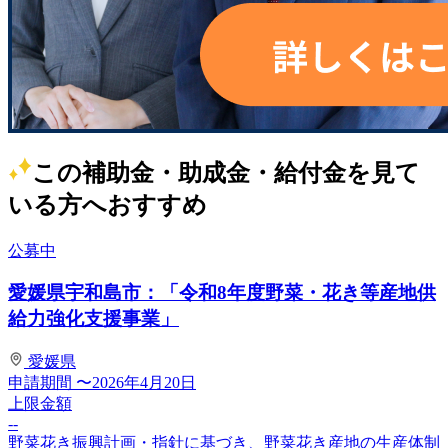
この補助金・助成金・給付金を見て
いる方へおすすめ
公募中
愛媛県宇和島市：「令和8年度野菜・花き等産地供
給力強化支援事業」
愛媛県
申請期間
〜2026年4月20日
上限金額
--
野菜花き振興計画・指針に基づき、野菜花き産地の生産体制