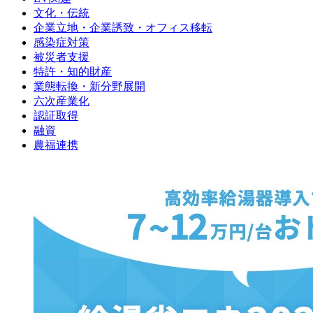
文化・伝統
企業立地・企業誘致・オフィス移転
感染症対策
被災者支援
特許・知的財産
業態転換・新分野展開
六次産業化
認証取得
融資
農福連携