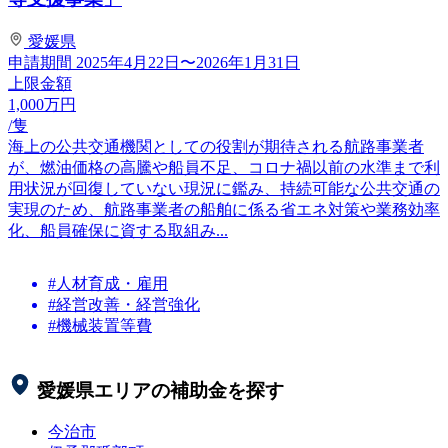
愛媛県
申請期間
2025年4月22日〜2026年1月31日
上限金額
1,000
万円
/隻
海上の公共交通機関としての役割が期待される航路事業者
が、燃油価格の高騰や船員不足、コロナ禍以前の水準まで利
用状況が回復していない現況に鑑み、持続可能な公共交通の
実現のため、航路事業者の船舶に係る省エネ対策や業務効率
化、船員確保に資する取組み...
#人材育成・雇用
#経営改善・経営強化
#機械装置等費
愛媛県
エリアの補助金を探す
今治市