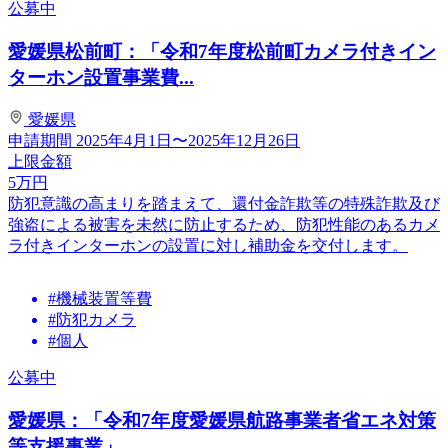
公募中
愛媛県松前町：「令和7年度松前町カメラ付きイン
ターホン設置事業費...
愛媛県
申請期間
2025年4月1日〜2025年12月26日
上限金額
5
万円
防犯意識の高まりを踏まえて、還付金詐欺等の特殊詐欺及び
強盗による被害を未然に防止するため、防犯性能のあるカメ
ラ付きインターホンの設置に対し補助金を交付します。
#機械装置等費
#防犯カメラ
#個人
公募中
愛媛県：「令和7年度愛媛県航路事業者省エネ対策
等支援事業」