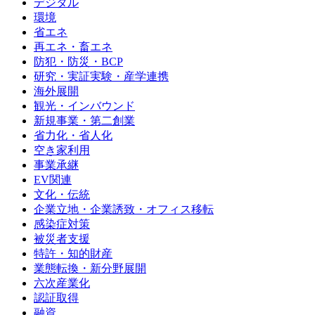
デジタル
環境
省エネ
再エネ・畜エネ
防犯・防災・BCP
研究・実証実験・産学連携
海外展開
観光・インバウンド
新規事業・第二創業
省力化・省人化
空き家利用
事業承継
EV関連
文化・伝統
企業立地・企業誘致・オフィス移転
感染症対策
被災者支援
特許・知的財産
業態転換・新分野展開
六次産業化
認証取得
融資