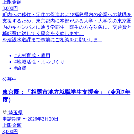
上限金額
8,000
円
町内への移住・定住の促進および福島県内の企業への就職を
支援するため、東京都内に本部がある大学・大学院の東京圏
内のキャンパスに通う学部生・院生の方を対象に、交通費と
移転費に対して支援金を支給します。
※建設水道課まで事前にご相談をお願いしま...
#人材育成・雇用
#地域活性・まちづくり
#旅費
公募中
東京圏：「相馬市地方就職学生支援金」（令和7年
度）
埼玉県
申請期間
〜2026年2月20日
上限金額
8,000
円