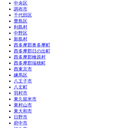
中央区
調布市
千代田区
豊島区
利島村
中野区
新島村
西多摩郡奥多摩町
西多摩郡日の出町
西多摩郡檜原村
西多摩郡瑞穂町
西東京市
練馬区
八王子市
八丈町
羽村市
東久留米市
東村山市
東大和市
日野市
府中市