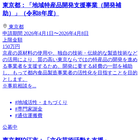
東京都：「地域特産品開発支援事業（開発補
助）」（令和8年度）
東京都
申請期間
2026年4月1日〜2026年4月8日
上限金額
150
万円
京産の原材料の使用や、独自の技術・伝統的な製造技術など
の活用により、質の高い東京ならではの特産品の開発を進め
る事業者を支援するため、開発に要する経費の一部を補助
し、もって都内食品製造事業者の活性化を目指すことを目的
とします。
※事前相談を...
#地域活性・まちづくり
#専門家謝金
#通信運搬費
公募中