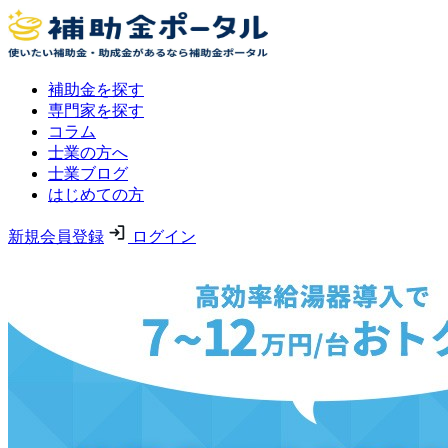
補助金を探す
専門家を探す
コラム
士業の方へ
士業ブログ
はじめての方
新規会員登録
ログイン