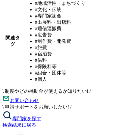
#地域活性・まちづくり
#文化・伝統
#専門家謝金
#出展料・出店料
#通信運搬費
#広告費
関連タ
#制作費・開発費
グ
#旅費
#宿泊費
#借料
#保険料等
#組合・団体等
#個人
\
制度やどの補助金が使えるか知りたい!
/
お問い合わせ
\
申請サポートをお願いしたい!
/
専門家を探す
検索結果に戻る