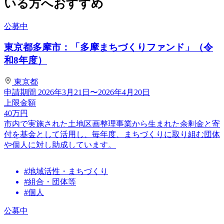
いる方へおすすめ
公募中
東京都多摩市：「多摩まちづくりファンド」（令
和8年度）
東京都
申請期間
2026年3月21日〜2026年4月20日
上限金額
40
万円
市内で実施された土地区画整理事業から生まれた余剰金と寄
付を基金として活用し、毎年度、まちづくりに取り組む団体
や個人に対し助成しています。
#地域活性・まちづくり
#組合・団体等
#個人
公募中