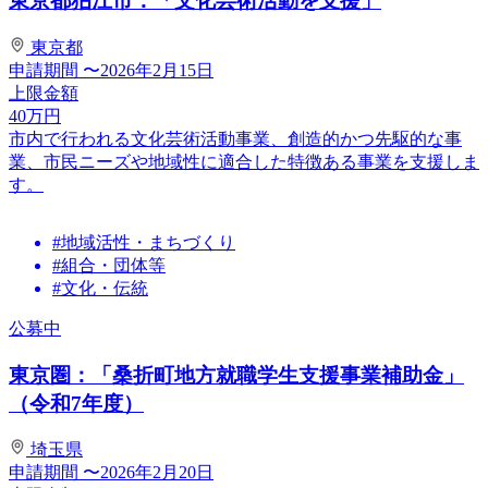
東京都狛江市：「文化芸術活動を支援」
東京都
申請期間
〜2026年2月15日
上限金額
40
万円
市内で行われる文化芸術活動事業、創造的かつ先駆的な事
業、市民ニーズや地域性に適合した特徴ある事業を支援しま
す。
#地域活性・まちづくり
#組合・団体等
#文化・伝統
公募中
東京圏：「桑折町地方就職学生支援事業補助金」
（令和7年度）
埼玉県
申請期間
〜2026年2月20日