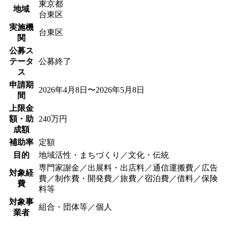
東京都
地域
台東区
実施機
台東区
関
公募ス
テータ
公募終了
ス
申請期
2026年4月8日〜2026年5月8日
間
上限金
額・助
240万円
成額
補助率
定額
目的
地域活性・まちづくり／文化・伝統
専門家謝金／出展料・出店料／通信運搬費／広告
対象経
費／制作費・開発費／旅費／宿泊費／借料／保険
費
料等
対象事
組合・団体等／個人
業者