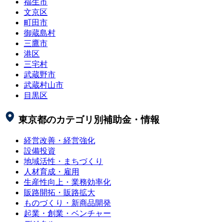
福生市
文京区
町田市
御蔵島村
三鷹市
港区
三宅村
武蔵野市
武蔵村山市
目黒区
東京都
のカテゴリ別補助金・情報
経営改善・経営強化
設備投資
地域活性・まちづくり
人材育成・雇用
生産性向上・業務効率化
販路開拓・販路拡大
ものづくり・新商品開発
起業・創業・ベンチャー