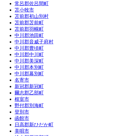
常呂郡佐呂間町
苫小牧市
苫前郡初山別村
苫前郡苫前町
苫前郡羽幌町
中川郡池田町
中川郡音威子府村
中川郡豊頃町
中川郡中川町
中川郡美深町
中川郡本別町
中川郡幕別町
名寄市
新冠郡新冠町
爾志郡乙部町
根室市
野付郡別海町
登別市
函館市
日高郡新ひだか町
美唄市