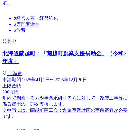
す。
#経営改善・経営強化
#専門家謝金
#旅費
公募中
北海道蘭越町：「蘭越町創業支援補助金」（令和7
年度）
北海道
申請期間
2025年4月1日〜2025年12月30日
上限金額
200
万円
町内で創業する方や事業承継する方に対して、改装工事等に
係る費用の一部を支援します。
※申請には、蘭越町商工会で創業事業計画の事前審査が必要
です。