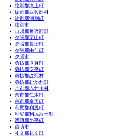
紋別郡滝上町
紋別郡西興部村
紋別郡湧別町
紋別市
山越郡長万部町
夕張郡栗山町
夕張郡長沼町
夕張郡由仁町
夕張市
勇払郡厚真町
勇払郡安平町
勇払郡占冠村
勇払郡むかわ町
余市郡赤井川村
余市郡仁木町
余市郡余市町
利尻郡利尻町
利尻郡利尻富士町
留萌郡小平町
留萌市
礼文郡礼文町