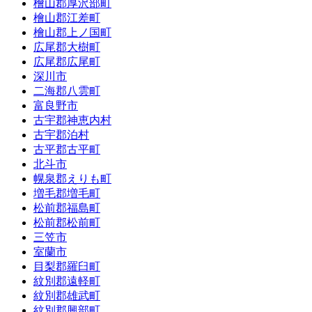
檜山郡厚沢部町
檜山郡江差町
檜山郡上ノ国町
広尾郡大樹町
広尾郡広尾町
深川市
二海郡八雲町
富良野市
古宇郡神恵内村
古宇郡泊村
古平郡古平町
北斗市
幌泉郡えりも町
増毛郡増毛町
松前郡福島町
松前郡松前町
三笠市
室蘭市
目梨郡羅臼町
紋別郡遠軽町
紋別郡雄武町
紋別郡興部町