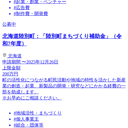
#起業・創業・ベンチャー
#広告費
#制作費・開発費
公募中
北海道陸別町：「陸別町まちづくり補助金」（令
和7年度）
北海道
申請期間
〜2025年12月26日
上限金額
200
万円
町の活性化につながる町民活動や地域の特性を活かした新産
業の創造・起業、新製品の開発・研究などにかかる経費の一
部を助成します。
※お早めにご相談ください。
#地域活性・まちづくり
#個人事業主
#組合・団体等