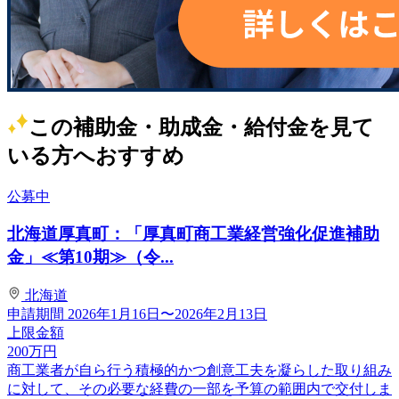
この補助金・助成金・給付金を見て
いる方へおすすめ
公募中
北海道厚真町：「厚真町商工業経営強化促進補助
金」≪第10期≫（令...
北海道
申請期間
2026年1月16日〜2026年2月13日
上限金額
200
万円
商工業者が自ら行う積極的かつ創意工夫を凝らした取り組み
に対して、その必要な経費の一部を予算の範囲内で交付しま