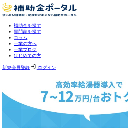
補助金を探す
専門家を探す
コラム
士業の方へ
士業ブログ
はじめての方
新規会員登録
ログイン