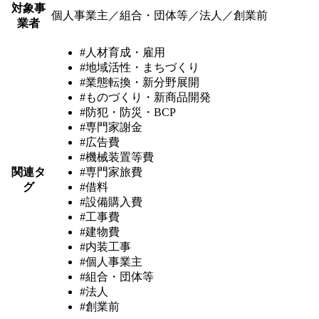
対象事
個人事業主／組合・団体等／法人／創業前
業者
#人材育成・雇用
#地域活性・まちづくり
#業態転換・新分野展開
#ものづくり・新商品開発
#防犯・防災・BCP
#専門家謝金
#広告費
#機械装置等費
関連タ
#専門家旅費
グ
#借料
#設備購入費
#工事費
#建物費
#内装工事
#個人事業主
#組合・団体等
#法人
#創業前