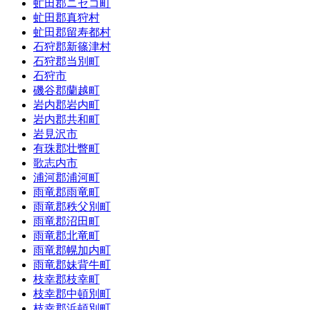
虻田郡ニセコ町
虻田郡真狩村
虻田郡留寿都村
石狩郡新篠津村
石狩郡当別町
石狩市
磯谷郡蘭越町
岩内郡岩内町
岩内郡共和町
岩見沢市
有珠郡壮瞥町
歌志内市
浦河郡浦河町
雨竜郡雨竜町
雨竜郡秩父別町
雨竜郡沼田町
雨竜郡北竜町
雨竜郡幌加内町
雨竜郡妹背牛町
枝幸郡枝幸町
枝幸郡中頓別町
枝幸郡浜頓別町