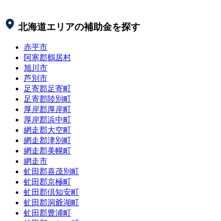
北海道
エリアの補助金を探す
赤平市
阿寒郡鶴居村
旭川市
芦別市
足寄郡足寄町
足寄郡陸別町
厚岸郡厚岸町
厚岸郡浜中町
網走郡大空町
網走郡津別町
網走郡美幌町
網走市
虻田郡喜茂別町
虻田郡京極町
虻田郡倶知安町
虻田郡洞爺湖町
虻田郡豊浦町