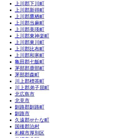
上川郡下川町
上川郡新得町
上川郡鷹栖町
上川郡当麻町
上川郡美瑛町
上川郡東神楽町
上川郡東川町
上川郡比布町
上川郡和寒町
亀田郡七飯町
茅部郡鹿部町
茅部郡森町
川上郡標茶町
川上郡弟子屈町
北広島市
北見市
釧路郡釧路町
釧路市
久遠郡せたな町
国後郡泊村
札幌市厚別区