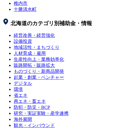
稚内市
十勝清水町
北海道
のカテゴリ別補助金・情報
経営改善・経営強化
設備投資
地域活性・まちづくり
人材育成・雇用
生産性向上・業務効率化
販路開拓・販路拡大
ものづくり・新商品開発
起業・創業・ベンチャー
デジタル
環境
省エネ
再エネ・畜エネ
防犯・防災・BCP
研究・実証実験・産学連携
海外展開
観光・インバウンド