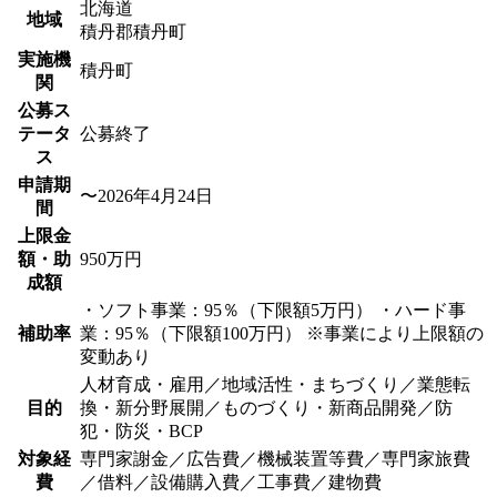
北海道
地域
積丹郡積丹町
実施機
積丹町
関
公募ス
テータ
公募終了
ス
申請期
〜2026年4月24日
間
上限金
額・助
950万円
成額
・ソフト事業：95％（下限額5万円） ・ハード事
補助率
業：95％（下限額100万円） ※事業により上限額の
変動あり
人材育成・雇用／地域活性・まちづくり／業態転
目的
換・新分野展開／ものづくり・新商品開発／防
犯・防災・BCP
対象経
専門家謝金／広告費／機械装置等費／専門家旅費
費
／借料／設備購入費／工事費／建物費