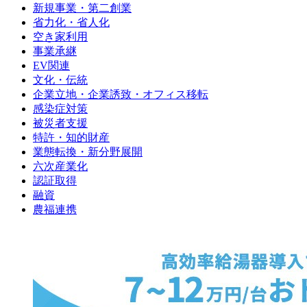
新規事業・第二創業
省力化・省人化
空き家利用
事業承継
EV関連
文化・伝統
企業立地・企業誘致・オフィス移転
感染症対策
被災者支援
特許・知的財産
業態転換・新分野展開
六次産業化
認証取得
融資
農福連携