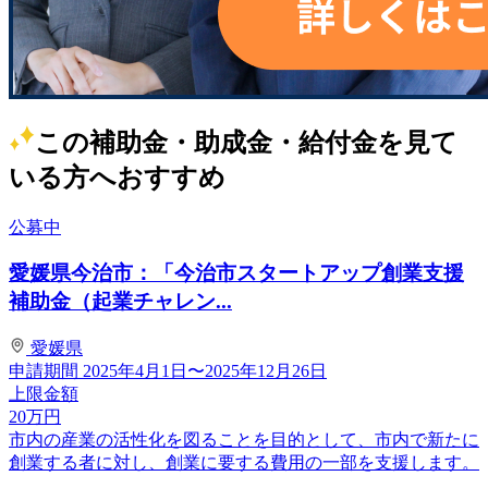
この補助金・助成金・給付金を見て
いる方へおすすめ
公募中
愛媛県今治市：「今治市スタートアップ創業支援
補助金（起業チャレン...
愛媛県
申請期間
2025年4月1日〜2025年12月26日
上限金額
20
万円
市内の産業の活性化を図ることを目的として、市内で新たに
創業する者に対し、創業に要する費用の一部を支援します。