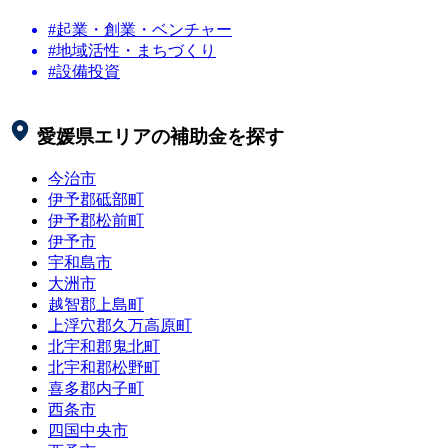
#起業・創業・ベンチャー
#地域活性・まちづくり
#設備投資
愛媛県
エリアの補助金を探す
今治市
伊予郡砥部町
伊予郡松前町
伊予市
宇和島市
大洲市
越智郡上島町
上浮穴郡久万高原町
北宇和郡鬼北町
北宇和郡松野町
喜多郡内子町
西条市
四国中央市