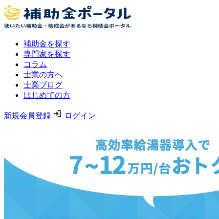
補助金を探す
専門家を探す
コラム
士業の方へ
士業ブログ
はじめての方
新規会員登録
ログイン