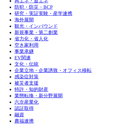
再エネ・畜エネ
防犯・防災・BCP
研究・実証実験・産学連携
海外展開
観光・インバウンド
新規事業・第二創業
省力化・省人化
空き家利用
事業承継
EV関連
文化・伝統
企業立地・企業誘致・オフィス移転
感染症対策
被災者支援
特許・知的財産
業態転換・新分野展開
六次産業化
認証取得
融資
農福連携