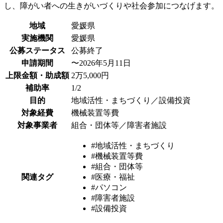
し、障がい者への生きがいづくりや社会参加につなげます。
地域
愛媛県
実施機関
愛媛県
公募ステータス
公募終了
申請期間
〜2026年5月11日
上限金額・助成額
2万5,000円
補助率
1/2
目的
地域活性・まちづくり／設備投資
対象経費
機械装置等費
対象事業者
組合・団体等／障害者施設
#地域活性・まちづくり
#機械装置等費
#組合・団体等
関連タグ
#医療・福祉
#パソコン
#障害者施設
#設備投資