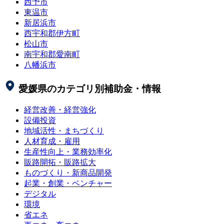
西予市
東温市
新居浜市
西宇和郡伊方町
松山市
南宇和郡愛南町
八幡浜市
愛媛県
のカテゴリ別補助金・情報
経営改善・経営強化
設備投資
地域活性・まちづくり
人材育成・雇用
生産性向上・業務効率化
販路開拓・販路拡大
ものづくり・新商品開発
起業・創業・ベンチャー
デジタル
環境
省エネ