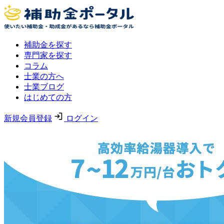
補助金を探す
専門家を探す
コラム
士業の方へ
士業ブログ
はじめての方
新規会員登録
ログイン