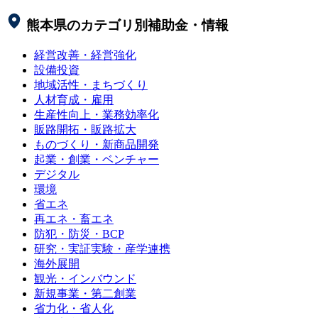
熊本県
のカテゴリ別補助金・情報
経営改善・経営強化
設備投資
地域活性・まちづくり
人材育成・雇用
生産性向上・業務効率化
販路開拓・販路拡大
ものづくり・新商品開発
起業・創業・ベンチャー
デジタル
環境
省エネ
再エネ・畜エネ
防犯・防災・BCP
研究・実証実験・産学連携
海外展開
観光・インバウンド
新規事業・第二創業
省力化・省人化