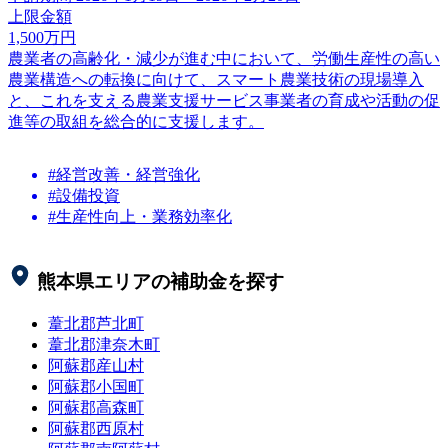
上限金額
1,500
万円
農業者の高齢化・減少が進む中において、労働生産性の高い
農業構造への転換に向けて、スマート農業技術の現場導入
と、これを支える農業支援サービス事業者の育成や活動の促
進等の取組を総合的に支援します。
#経営改善・経営強化
#設備投資
#生産性向上・業務効率化
熊本県
エリアの補助金を探す
葦北郡芦北町
葦北郡津奈木町
阿蘇郡産山村
阿蘇郡小国町
阿蘇郡高森町
阿蘇郡西原村