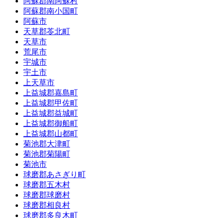
阿蘇郡南阿蘇村
阿蘇郡南小国町
阿蘇市
天草郡苓北町
天草市
荒尾市
宇城市
宇土市
上天草市
上益城郡嘉島町
上益城郡甲佐町
上益城郡益城町
上益城郡御船町
上益城郡山都町
菊池郡大津町
菊池郡菊陽町
菊池市
球磨郡あさぎり町
球磨郡五木村
球磨郡球磨村
球磨郡相良村
球磨郡多良木町