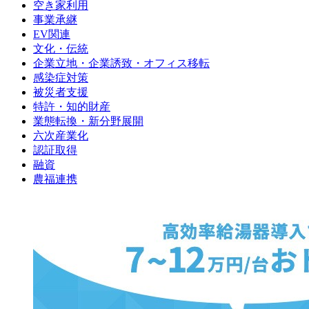
空き家利用
事業承継
EV関連
文化・伝統
企業立地・企業誘致・オフィス移転
感染症対策
被災者支援
特許・知的財産
業態転換・新分野展開
六次産業化
認証取得
融資
農福連携