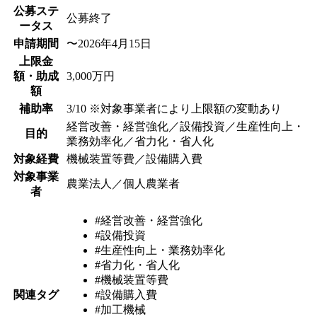
公募ステ
公募終了
ータス
申請期間
〜2026年4月15日
上限金
額・助成
3,000万円
額
補助率
3/10 ※対象事業者により上限額の変動あり
経営改善・経営強化／設備投資／生産性向上・
目的
業務効率化／省力化・省人化
対象経費
機械装置等費／設備購入費
対象事業
農業法人／個人農業者
者
#経営改善・経営強化
#設備投資
#生産性向上・業務効率化
#省力化・省人化
#機械装置等費
関連タグ
#設備購入費
#加工機械