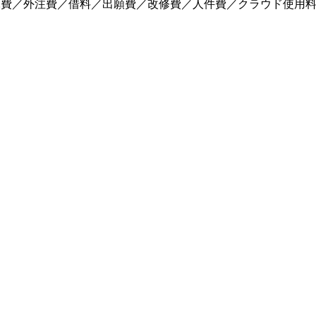
託費／外注費／借料／出願費／改修費／人件費／クラウド使用