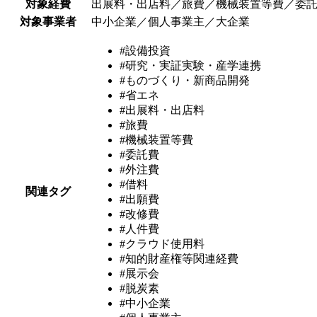
対象経費
出展料・出店料／旅費／機械装置等費／委
対象事業者
中小企業／個人事業主／大企業
#設備投資
#研究・実証実験・産学連携
#ものづくり・新商品開発
#省エネ
#出展料・出店料
#旅費
#機械装置等費
#委託費
#外注費
#借料
関連タグ
#出願費
#改修費
#人件費
#クラウド使用料
#知的財産権等関連経費
#展示会
#脱炭素
#中小企業