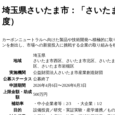
埼玉県さいたま市：「さいた
度）
カーボンニュートラルへ向けた製品や技術開発へ積極的に取
ンを創出し、市場への新規投入に挑戦する企業の取り組みを
埼玉県
地域
さいたま市西区、さいたま市北区、さいた
区、さいたま市岩槻区
実施機関
公益財団法人さいたま市産業創造財団
公募ステータス
公募終了
申請期間
2026年4月6日〜2026年6月3日
上限金額・助成
500万円
額
補助率
・中小企業者等：2/3 ・大企業：1/2
目的
設備投資／研究・実証実験・産学連携／も