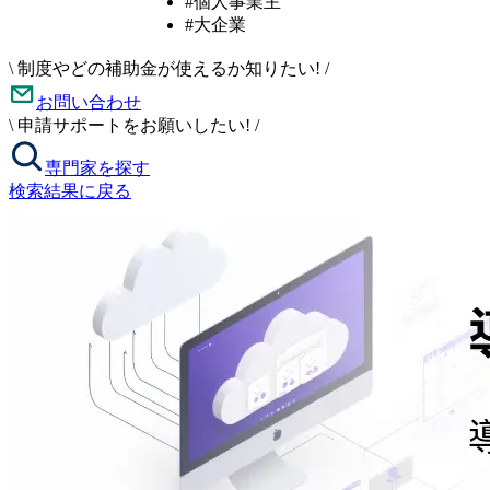
#個人事業主
#大企業
\
制度やどの補助金が使えるか知りたい!
/
お問い合わせ
\
申請サポートをお願いしたい!
/
専門家を探す
検索結果に戻る