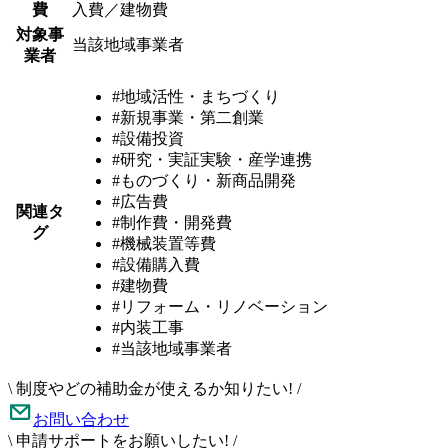
費
入費／建物費
対象事
当該地域事業者
業者
#地域活性・まちづくり
#新規事業・第二創業
#設備投資
#研究・実証実験・産学連携
#ものづくり・新商品開発
#広告費
関連タ
#制作費・開発費
グ
#機械装置等費
#設備購入費
#建物費
#リフォーム・リノベーション
#内装工事
#当該地域事業者
\
制度やどの補助金が使えるか知りたい!
/
お問い合わせ
\
申請サポートをお願いしたい!
/