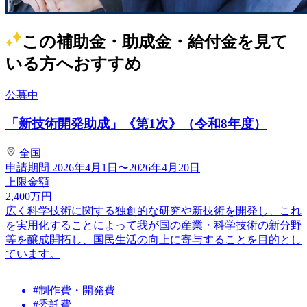
この補助金・助成金・給付金を見て
いる方へおすすめ
公募中
「新技術開発助成」《第1次》（令和8年度）
全国
申請期間
2026年4月1日〜2026年4月20日
上限金額
2,400
万円
広く科学技術に関する独創的な研究や新技術を開発し、これ
を実用化することによって我が国の産業・科学技術の新分野
等を醸成開拓し、国民生活の向上に寄与することを目的とし
ています。
#制作費・開発費
#委託費