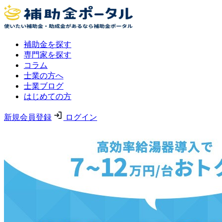
補助金を探す
専門家を探す
コラム
士業の方へ
士業ブログ
はじめての方
新規会員登録
ログイン