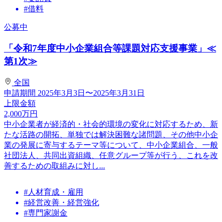
#借料
公募中
「令和7年度中小企業組合等課題対応支援事業」≪
第1次≫
全国
申請期間
2025年3月3日〜2025年3月31日
上限金額
2,000
万円
中小企業者が経済的・社会的環境の変化に対応するため、新
たな活路の開拓、単独では解決困難な諸問題、その他中小企
業の発展に寄与するテーマ等について、中小企業組合、一般
社団法人、共同出資組織、任意グループ等が行う、これを改
善するための取組みに対し...
#人材育成・雇用
#経営改善・経営強化
#専門家謝金