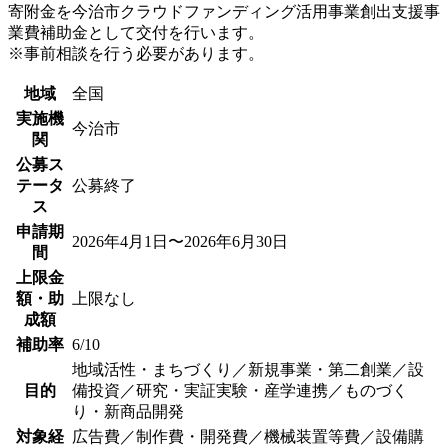
寄附金を今治市クラウドファンディング活用事業創出支援事
業費補助金として交付を行います。
※事前相談を行う必要があります。
地域
全国
実施機
今治市
関
公募ス
テータ
公募終了
ス
申請期
2026年4月1日〜2026年6月30日
間
上限金
額・助
上限なし
成額
補助率
6/10
地域活性・まちづくり／新規事業・第二創業／設
目的
備投資／研究・実証実験・産学連携／ものづく
り・新商品開発
対象経
広告費／制作費・開発費／機械装置等費／設備購