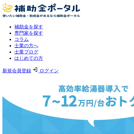
補助金を探す
専門家を探す
コラム
士業の方へ
士業ブログ
はじめての方
新規会員登録
ログイン