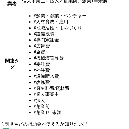
個人事業主／法人／創業前／創業1年未満
業者
#起業・創業・ベンチャー
#人材育成・雇用
#地域活性・まちづくり
#設備投資
#専門家謝金
#広告費
#旅費
#機械装置等費
関連タ
#委託費
グ
#外注費
#設備購入費
#改修費
#原材料費/資材費
#個人事業主
#法人
#創業前
#創業1年未満
\
制度やどの補助金が使えるか知りたい!
/