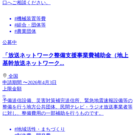
口へご相談ください。
#機械装置等費
#組合・団体等
#農業団体
公募中
「放送ネットワーク整備支援事業費補助金（地上
基幹放送ネットワーク...
全国
申請期間
〜2026年4月3日
上限金額
--
予備送信設備、災害対策補完送信所、緊急地震速報設備等の
整備を行う地方公共団体、民間テレビ・ラジオ放送事業者等
に対し、整備費用の一部補助を行うものです。
#地域活性・まちづくり