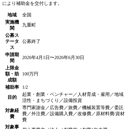
により補助金を交付します。
地域
全国
実施機
九重町
関
公募ス
テータ
公募終了
ス
申請期
2026年4月1日〜2026年6月30日
間
上限金
額・助
100万円
成額
補助率
1/2
起業・創業・ベンチャー／人材育成・雇用／地域
目的
活性・まちづくり／設備投資
専門家謝金／広告費／旅費／機械装置等費／委託
対象経
費／外注費／設備購入費／改修費／原材料費/資材
費
費
対象事