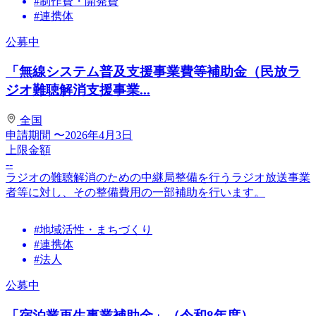
#制作費・開発費
#連携体
公募中
「無線システム普及支援事業費等補助金（民放ラ
ジオ難聴解消支援事業...
全国
申請期間
〜2026年4月3日
上限金額
--
ラジオの難聴解消のための中継局整備を行うラジオ放送事業
者等に対し、その整備費用の一部補助を行います。
#地域活性・まちづくり
#連携体
#法人
公募中
「宿泊業再生事業補助金」（令和8年度）