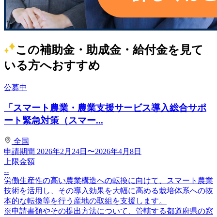
この補助金・助成金・給付金を見て
いる方へおすすめ
公募中
「スマート農業・農業支援サービス導入総合サポ
ート緊急対策（スマー...
全国
申請期間
2026年2月24日〜2026年4月8日
上限金額
--
労働生産性の高い農業構造への転換に向けて、スマート農業
技術を活用し、その導入効果を大幅に高める栽培体系への抜
本的な転換等を行う産地の取組を支援します。
※申請書類やその提出方法について、管轄する都道府県の窓