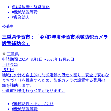
#経営改善・経営強化
#機械装置等費
#農業法人
公募中
三重県伊賀市：「令和7年度伊賀市地域防犯カメラ
設置補助金」
三重県
申請期間
2025年8月1日〜2025年12月26日
上限金額
15
万円
地域における自主的な防犯活動の促進を図り、安全で安心な
まちづくりを推進するため、防犯カメラの設置する費用の一
部を補助します。
※事前相談を行う必要があります。
#地域活性・まちづくり
#機械装置等費