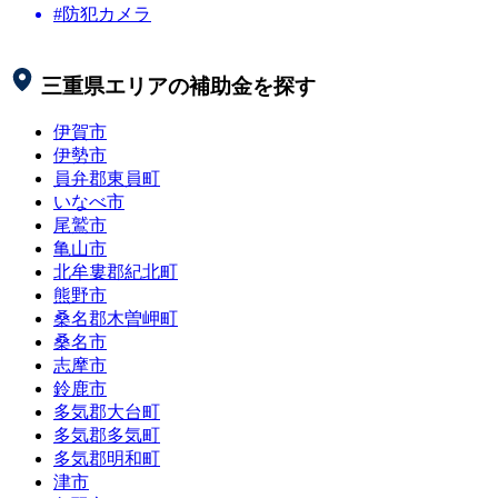
#防犯カメラ
三重県
エリアの補助金を探す
伊賀市
伊勢市
員弁郡東員町
いなべ市
尾鷲市
亀山市
北牟婁郡紀北町
熊野市
桑名郡木曽岬町
桑名市
志摩市
鈴鹿市
多気郡大台町
多気郡多気町
多気郡明和町
津市