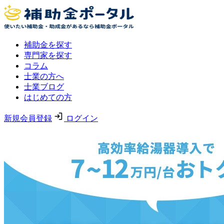
補助金を探す
専門家を探す
コラム
士業の方へ
士業ブログ
はじめての方
新規会員登録
ログイン