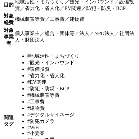
地域活性・まちづくり／観光・インバウンド／設備投
目的
資／省力化・省人化／EV関連／防犯・防災・BCP
対象
機械装置等費／工事費／建物費
経費
対象
個人事業主／組合・団体等／法人／NPO法人／社団法
事業
人・財団法人
者
#地域活性・まちづくり
#観光・インバウンド
#設備投資
#省力化・省人化
#EV関連
#防犯・防災・BCP
#機械装置等費
#工事費
#建物費
#デジタルサイネージ
関連
#防犯カメラ
タグ
#WiFi
#小売業