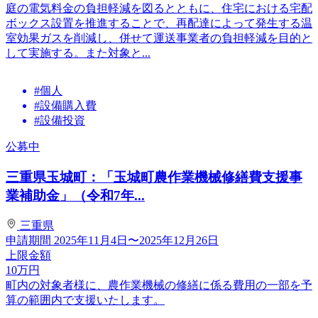
庭の電気料金の負担軽減を図るとともに、住宅における宅配
ボックス設置を推進することで、再配達によって発生する温
室効果ガスを削減し、併せて運送事業者の負担軽減を目的と
して実施する。また対象と...
#個人
#設備購入費
#設備投資
公募中
三重県玉城町：「玉城町農作業機械修繕費支援事
業補助金」（令和7年...
三重県
申請期間
2025年11月4日〜2025年12月26日
上限金額
10
万円
町内の対象者様に、農作業機械の修繕に係る費用の一部を予
算の範囲内で支援いたします。