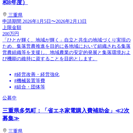
和8年度）
三重県
申請期間
2026年1月5日〜2026年2月13日
上限金額
200
万円
「ひとが輝く、地域が輝く」自立と共生の地域づくり実現の
ため、集落営農推進を目的に各地域において組織される集落
営農組織等を支援し、地域農業の安定的発展と集落環境およ
び機能の維持に資することを目的とします。
#経営改善・経営強化
#機械装置等費
#組合・団体等
公募中
三重県多気町：「省エネ家電購入費補助金」≪2次
募集≫
三重県