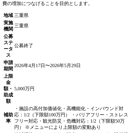
費の増加につなげることを目的とします。
地域
三重県
実施
三重県
機関
公募
ステ
公募終了
ータ
ス
申請
2026年4月17日〜2026年5月29日
期間
上限
金
額・
5,000万円
助成
額
・施設の高付加価値化・高機能化・インバウンド対
補助
応：1/2（下限額100万円） ・バリアフリー・ストレス
率
フリー対応・観光防災・危機対応：1/2（下限額50万
円） ※メニューにより上限額の変動あり