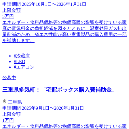
申請期間
2025年10月1日〜2026年1月31日
上限金額
5
万円
エネルギー・食料品価格等の物価高騰の影響を受けている家
庭の電気料金の負担軽減を図るとともに、温室効果ガス排出
量削減のため、省エネ性能が高い家電製品の購入費用の一部
を補助します。
#冷蔵庫
#LED
#エアコン
公募中
三重県多気町：「宅配ボックス購入費補助金」
三重県
申請期間
2025年9月1日〜2026年1月31日
上限金額
1
万円
エネルギー・食料品価格等の物価高騰の影響を受けている家