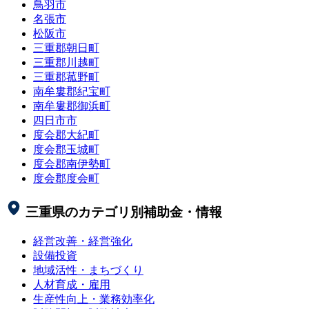
鳥羽市
名張市
松阪市
三重郡朝日町
三重郡川越町
三重郡菰野町
南牟婁郡紀宝町
南牟婁郡御浜町
四日市市
度会郡大紀町
度会郡玉城町
度会郡南伊勢町
度会郡度会町
三重県
のカテゴリ別補助金・情報
経営改善・経営強化
設備投資
地域活性・まちづくり
人材育成・雇用
生産性向上・業務効率化