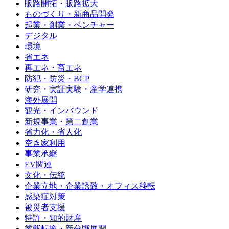
販路開拓・販路拡大
ものづくり・新商品開発
起業・創業・ベンチャー
デジタル
環境
省エネ
再エネ・畜エネ
防犯・防災・BCP
研究・実証実験・産学連携
海外展開
観光・インバウンド
新規事業・第二創業
省力化・省人化
空き家利用
事業承継
EV関連
文化・伝統
企業立地・企業誘致・オフィス移転
感染症対策
被災者支援
特許・知的財産
業態転換・新分野展開