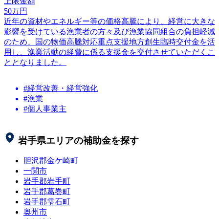
上限金額
50
万円
近年の資材やエネルギー等の価格高騰により、経営に大きな
影響を受けている漁業者の方々及び漁業協同組合の負担軽減
のため、国の物価高騰対応重点支援地方創生臨時交付金を活
用し、漁業活動の経費に係る支援金を交付させていただくこ
ととなりました。
#経営改善・経営強化
#漁業
#個人事業主
岩手県
エリアの補助金を探す
胆沢郡金ケ崎町
一関市
岩手郡岩手町
岩手郡葛巻町
岩手郡雫石町
奥州市