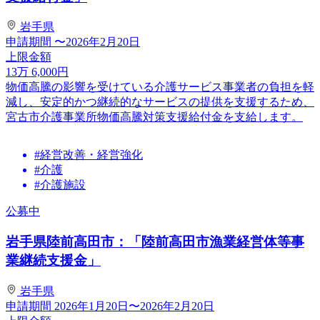
岩手県
申請期間
〜2026年2月20日
上限金額
13
万
6,000
円
物価高騰の影響を受けている介護サービス事業者の負担を軽
減し、安定的かつ継続的なサービスの提供を支援するため、
宮古市介護事業所物価高騰対策支援給付金を支給します。
#経営改善・経営強化
#介護
#介護施設
公募中
岩手県陸前高田市：「陸前高田市漁業経営体等事
業継続支援金」
岩手県
申請期間
2026年1月20日〜2026年2月20日