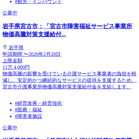
#観光・インバウンド
公募中
岩手県宮古市：「宮古市障害福祉サービス事業所
物価高騰対策支援給付...
岩手県
申請期間
〜2026年2月20日
上限金額
11
万
4,000
円
物価高騰の影響を受けている介護サービス事業者の負担を軽
減し、安定的かつ継続的なサービスの提供を支援するため、
宮古市介護事業所物価高騰対策支援給付金を支給します。
#経営改善・経営強化
#医療・福祉
#障害者施設
公募中