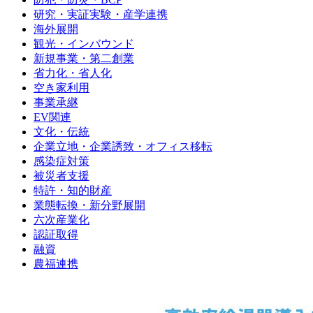
研究・実証実験・産学連携
海外展開
観光・インバウンド
新規事業・第二創業
省力化・省人化
空き家利用
事業承継
EV関連
文化・伝統
企業立地・企業誘致・オフィス移転
感染症対策
被災者支援
特許・知的財産
業態転換・新分野展開
六次産業化
認証取得
融資
農福連携