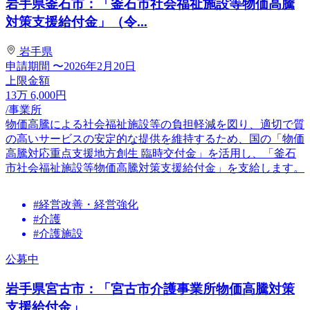
岩手県釜石市：「釜石市社会福祉施設等物価高騰
対策支援給付金」（令...
岩手県
申請期間
〜2026年2月20日
上限金額
13
万
6,000
円
/事業所
物価高騰による社会福祉施設等の負担軽減を図り、適切で質
の高いサービスの安定的な提供を維持するため、国の「物価
高騰対応重点支援地方創生 臨時交付金」を活用し、「釜石
市社会福祉施設等物価高騰対策支援給付金」を支給します。
#経営改善・経営強化
#介護
#介護施設
公募中
岩手県宮古市：「宮古市介護事業所物価高騰対策
支援給付金」