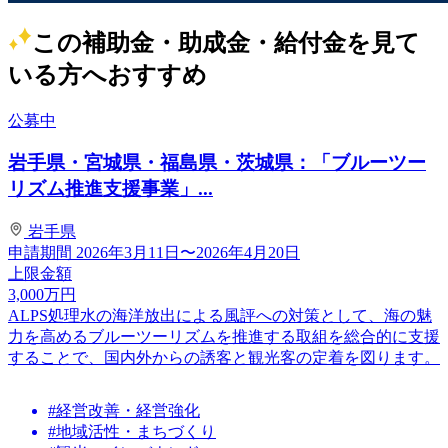
この補助金・助成金・給付金を見て
いる方へおすすめ
公募中
岩手県・宮城県・福島県・茨城県：「ブルーツー
リズム推進支援事業」...
岩手県
申請期間
2026年3月11日〜2026年4月20日
上限金額
3,000
万円
ALPS処理水の海洋放出による風評への対策として、海の魅
力を高めるブルーツーリズムを推進する取組を総合的に支援
することで、国内外からの誘客と観光客の定着を図ります。
#経営改善・経営強化
#地域活性・まちづくり