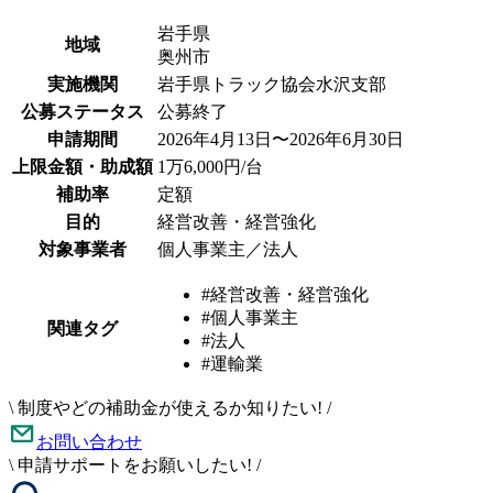
岩手県
地域
奥州市
実施機関
岩手県トラック協会水沢支部
公募ステータス
公募終了
申請期間
2026年4月13日〜2026年6月30日
上限金額・助成額
1万6,000円/台
補助率
定額
目的
経営改善・経営強化
対象事業者
個人事業主／法人
#経営改善・経営強化
#個人事業主
関連タグ
#法人
#運輸業
\
制度やどの補助金が使えるか知りたい!
/
お問い合わせ
\
申請サポートをお願いしたい!
/