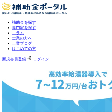
補助金を探す
専門家を探す
コラム
士業の方へ
士業ブログ
はじめての方
新規会員登録
ログイン