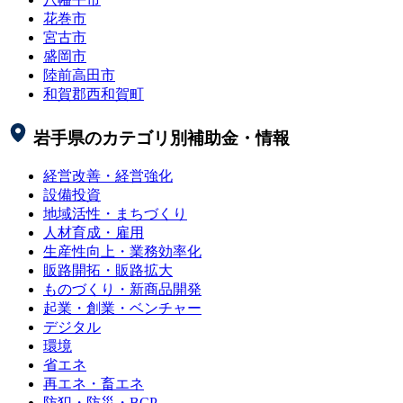
花巻市
宮古市
盛岡市
陸前高田市
和賀郡西和賀町
岩手県
のカテゴリ別補助金・情報
経営改善・経営強化
設備投資
地域活性・まちづくり
人材育成・雇用
生産性向上・業務効率化
販路開拓・販路拡大
ものづくり・新商品開発
起業・創業・ベンチャー
デジタル
環境
省エネ
再エネ・畜エネ
防犯・防災・BCP