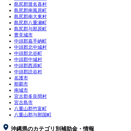
島尻郡渡名喜村
島尻郡南風原町
島尻郡南大東村
島尻郡八重瀬町
島尻郡与那原町
豊見城市
中頭郡嘉手納町
中頭郡北中城村
中頭郡北谷町
中頭郡中城村
中頭郡西原町
中頭郡読谷村
名護市
那覇市
南城市
宮古郡多良間村
宮古島市
八重山郡竹富町
八重山郡与那国町
沖縄県
のカテゴリ別補助金・情報