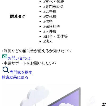
#文化・伝統
#専門家謝金
#広告費
関連タグ
#委託費
#借料
#保険料等
#人件費
#組合・団体等
#法人
\
制度やどの補助金が使えるか知りたい!
/
お問い合わせ
\
申請サポートをお願いしたい!
/
専門家を探す
検索結果に戻る