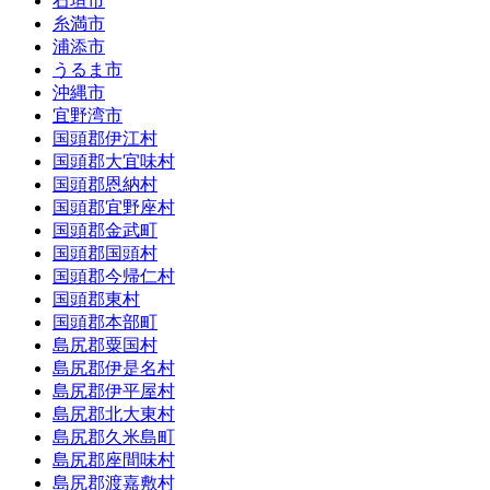
石垣市
糸満市
浦添市
うるま市
沖縄市
宜野湾市
国頭郡伊江村
国頭郡大宜味村
国頭郡恩納村
国頭郡宜野座村
国頭郡金武町
国頭郡国頭村
国頭郡今帰仁村
国頭郡東村
国頭郡本部町
島尻郡粟国村
島尻郡伊是名村
島尻郡伊平屋村
島尻郡北大東村
島尻郡久米島町
島尻郡座間味村
島尻郡渡嘉敷村