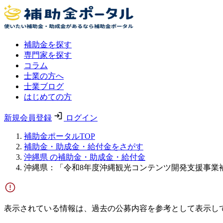
補助金を探す
専門家を探す
コラム
士業の方へ
士業ブログ
はじめての方
新規会員登録
ログイン
補助金ポータルTOP
補助金・助成金・給付金をさがす
沖縄県 の補助金・助成金・給付金
沖縄県：「令和8年度沖縄観光コンテンツ開発支援事業
表示されている情報は、過去の公募内容を参考として表示し