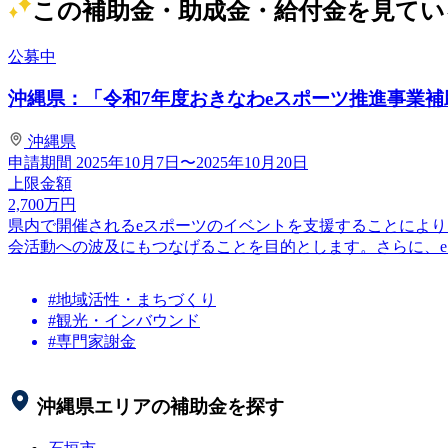
この補助金・助成金・給付金を見てい
公募中
沖縄県：「令和7年度おきなわeスポーツ推進事業補
沖縄県
申請期間
2025年10月7日〜2025年10月20日
上限金額
2,700
万円
県内で開催されるeスポーツのイベントを支援することによ
会活動への波及にもつなげることを目的とします。さらに、eス
#地域活性・まちづくり
#観光・インバウンド
#専門家謝金
沖縄県
エリアの補助金を探す