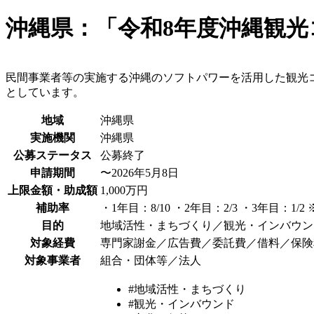
沖縄県：「令和8年度沖縄観
民間事業者等の実施する沖縄のソフトパワーを活用した観光
としています。
地域
沖縄県
実施機関
沖縄県
公募ステータス
公募終了
申請期間
〜2026年5月8日
上限金額・助成額
1,000万円
補助率
・1年目：8/10 ・2年目：2/3 ・3年目：
目的
地域活性・まちづくり／観光・インバウン
対象経費
専門家謝金／広告費／委託費／借料／保険
対象事業者
組合・団体等／法人
#地域活性・まちづくり
#観光・インバウンド