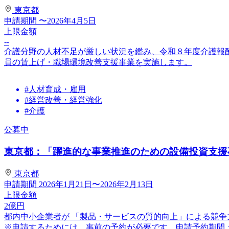
東京都
申請期間
〜2026年4月5日
上限金額
--
介護分野の人材不足が厳しい状況を鑑み、令和８年度介護報
員の賃上げ・職場環境改善支援事業を実施します。
#人材育成・雇用
#経営改善・経営強化
#介護
公募中
東京都：「躍進的な事業推進のための設備投資支援事業
東京都
申請期間
2026年1月21日〜2026年2月13日
上限金額
2
億円
都内中小企業者が 「製品・サービスの質的向上」による競
※申請するためには、事前の予約が必要です。申請予約期間：2026/