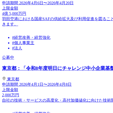
申請期間
2026年4月6日〜2026年4月20日
上限金額
4
億
5,000
万円
羽田空港における国産SAFの供給拡大及び利用促進を図るこ
きます。
#経営改善・経営強化
#個人事業主
#法人
公募中
東京都：「令和8年度明日にチャレンジ中小企業基盤強
東京都
申請期間
2026年4月1日〜2026年4月8日
上限金額
2,000
万円
自社の技術・サービスの高度化・高付加価値化に向けた技術