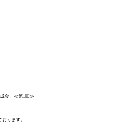
成金」≪第1回≫
ております。