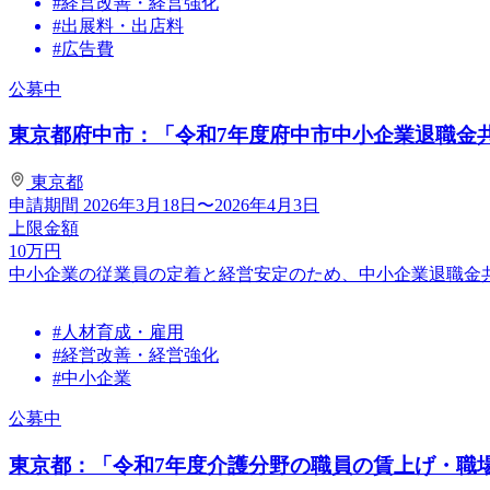
#経営改善・経営強化
#出展料・出店料
#広告費
公募中
東京都府中市：「令和7年度府中市中小企業退職金
東京都
申請期間
2026年3月18日〜2026年4月3日
上限金額
10
万円
中小企業の従業員の定着と経営安定のため、中小企業退職金
#人材育成・雇用
#経営改善・経営強化
#中小企業
公募中
東京都：「令和7年度介護分野の職員の賃上げ・職場環