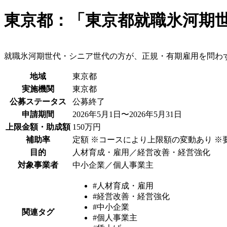
東京都：「東京都就職氷河期
就職氷河期世代・シニア世代の方が、正規・有期雇用を問わ
地域
東京都
実施機関
東京都
公募ステータス
公募終了
申請期間
2026年5月1日〜2026年5月31日
上限金額・助成額
150万円
補助率
定額 ※コースにより上限額の変動あり ※
目的
人材育成・雇用／経営改善・経営強化
対象事業者
中小企業／個人事業主
#人材育成・雇用
#経営改善・経営強化
#中小企業
関連タグ
#個人事業主