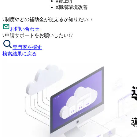
#賃上げ
#職場環境改善
\
制度やどの補助金が使えるか知りたい!
/
お問い合わせ
\
申請サポートをお願いしたい!
/
専門家を探す
検索結果に戻る