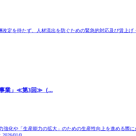
酬改定を待たず、人材流出を防ぐための緊急的対応及び賃上げ
」≪第3回≫（...
争力強化や「生産能力の拡大」のための生産性向上を進める際に
01/0...