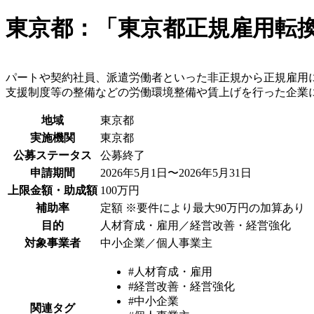
東京都：「東京都正規雇用転換
パートや契約社員、派遣労働者といった非正規から正規雇用
支援制度等の整備などの労働環境整備や賃上げを行った企業
地域
東京都
実施機関
東京都
公募ステータス
公募終了
申請期間
2026年5月1日〜2026年5月31日
上限金額・助成額
100万円
補助率
定額 ※要件により最大90万円の加算あり
目的
人材育成・雇用／経営改善・経営強化
対象事業者
中小企業／個人事業主
#人材育成・雇用
#経営改善・経営強化
#中小企業
関連タグ