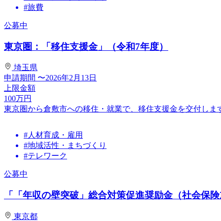
#旅費
公募中
東京圏：「移住支援金」（令和7年度）
埼玉県
申請期間
〜2026年2月13日
上限金額
100
万円
東京圏から倉敷市への移住・就業で、移住支援金を交付しま
#人材育成・雇用
#地域活性・まちづくり
#テレワーク
公募中
「「年収の壁突破」総合対策促進奨励金（社会保険加
東京都