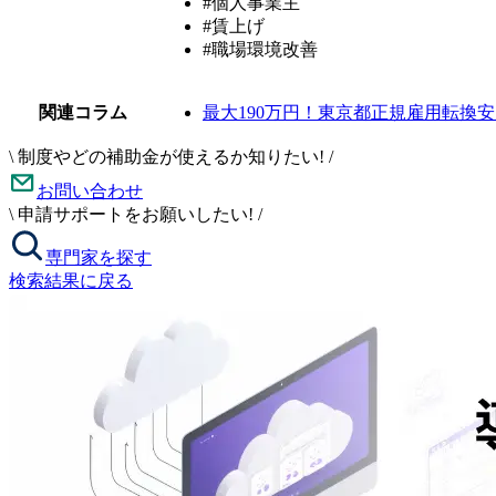
#個人事業主
#賃上げ
#職場環境改善
関連コラム
最大190万円！東京都正規雇用転換
\
制度やどの補助金が使えるか知りたい!
/
お問い合わせ
\
申請サポートをお願いしたい!
/
専門家を探す
検索結果に戻る