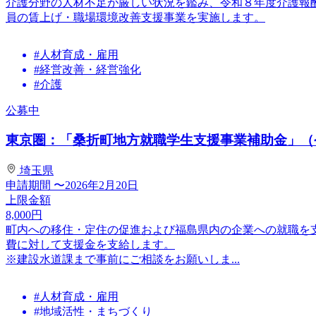
介護分野の人材不足が厳しい状況を鑑み、令和８年度介護報
員の賃上げ・職場環境改善支援事業を実施します。
#人材育成・雇用
#経営改善・経営強化
#介護
公募中
東京圏：「桑折町地方就職学生支援事業補助金」（
埼玉県
申請期間
〜2026年2月20日
上限金額
8,000
円
町内への移住・定住の促進および福島県内の企業への就職を
費に対して支援金を支給します。
※建設水道課まで事前にご相談をお願いしま...
#人材育成・雇用
#地域活性・まちづくり