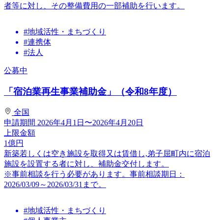
者等に対し、その整備費用の一部補助を行います。
#地域活性・まちづくり
#連携体
#法人
公募中
「宿泊業再生事業補助金」（令和8年度）
全国
申請期間
2026年4月1日〜2026年4月20日
上限金額
1
億円
新築若しくは空き施設を取得又は賃借し,弟子屈町内に宿泊
施設を設置する者に対し、補助金交付します。
※事前相談を行う必要があります。事前相談期日：
2026/03/09～2026/03/31まで。
#地域活性・まちづくり