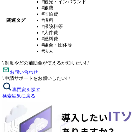
#観光・インバウンド
#旅費
#宿泊費
関連タグ
#借料
#保険料等
#人件費
#燃料費
#組合・団体等
#法人
\
制度やどの補助金が使えるか知りたい!
/
お問い合わせ
\
申請サポートをお願いしたい!
/
専門家を探す
検索結果に戻る