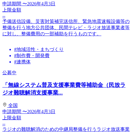
申請期間
〜2026年4月3日
上限金額
--
予備送信設備、災害対策補完送信所、緊急地震速報設備等の
整備を行う地方公共団体、民間テレビ・ラジオ放送事業者等
に対し、整備費用の一部補助を行うものです。
#地域活性・まちづくり
#制作費・開発費
#連携体
公募中
「無線システム普及支援事業費等補助金（民放ラ
ジオ難聴解消支援事業...
全国
申請期間
〜2026年4月3日
上限金額
--
ラジオの難聴解消のための中継局整備を行うラジオ放送事業