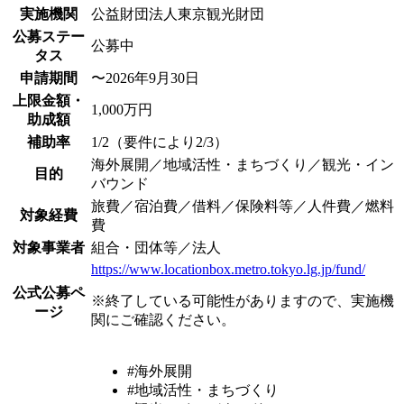
実施機関
公益財団法人東京観光財団
公募ステー
公募中
タス
申請期間
〜2026年9月30日
上限金額・
1,000万円
助成額
補助率
1/2（要件により2/3）
海外展開／地域活性・まちづくり／観光・イン
目的
バウンド
旅費／宿泊費／借料／保険料等／人件費／燃料
対象経費
費
対象事業者
組合・団体等／法人
https://www.locationbox.metro.tokyo.lg.jp/fund/
公式公募ペ
※終了している可能性がありますので、実施機
ージ
関にご確認ください。
#海外展開
#地域活性・まちづくり