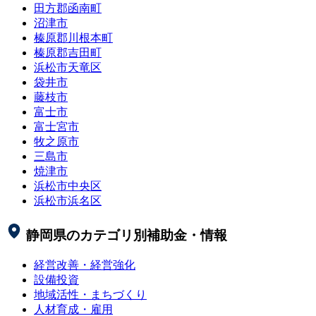
田方郡函南町
沼津市
榛原郡川根本町
榛原郡吉田町
浜松市天竜区
袋井市
藤枝市
富士市
富士宮市
牧之原市
三島市
焼津市
浜松市中央区
浜松市浜名区
静岡県
のカテゴリ別補助金・情報
経営改善・経営強化
設備投資
地域活性・まちづくり
人材育成・雇用