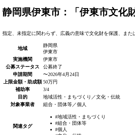
静岡県伊東市：「伊東市文化
指定、未指定に関わらず、広義の意味で文化財を保護、また
静岡県
地域
伊東市
実施機関
伊東市
公募ステータス
公募終了
申請期間
〜2026年4月24日
上限金額・助成額
50万円
補助率
3/4
目的
地域活性・まちづくり／文化・伝統
対象事業者
組合・団体等／個人
#地域活性・まちづくり
#組合・団体等
関連タグ
#個人