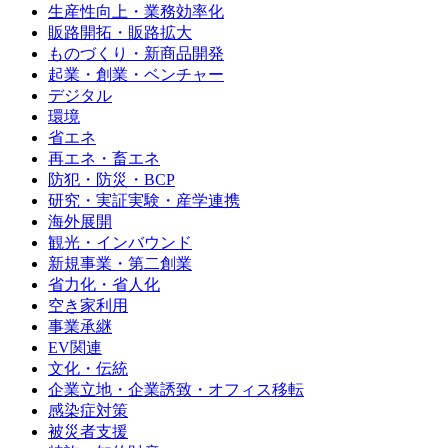
生産性向上・業務効率化
販路開拓・販路拡大
ものづくり・新商品開発
起業・創業・ベンチャー
デジタル
環境
省エネ
再エネ・畜エネ
防犯・防災・BCP
研究・実証実験・産学連携
海外展開
観光・インバウンド
新規事業・第二創業
省力化・省人化
空き家利用
事業承継
EV関連
文化・伝統
企業立地・企業誘致・オフィス移転
感染症対策
被災者支援