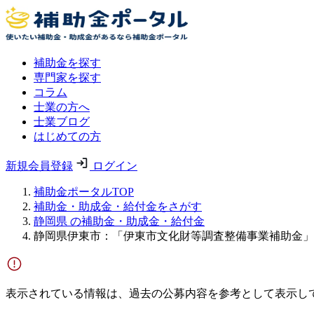
補助金を探す
専門家を探す
コラム
士業の方へ
士業ブログ
はじめての方
新規会員登録
ログイン
補助金ポータルTOP
補助金・助成金・給付金をさがす
静岡県 の補助金・助成金・給付金
静岡県伊東市：「伊東市文化財等調査整備事業補助金」
表示されている情報は、過去の公募内容を参考として表示し