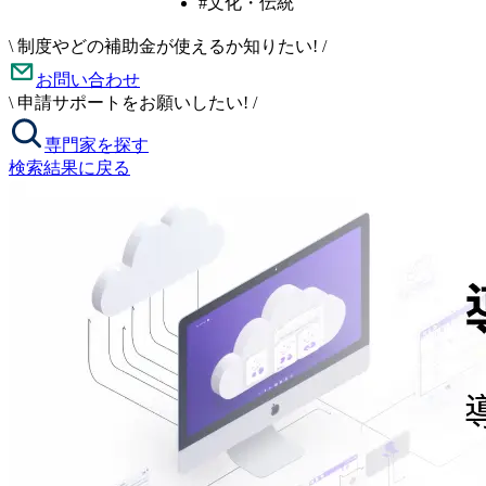
#文化・伝統
\
制度やどの補助金が使えるか知りたい!
/
お問い合わせ
\
申請サポートをお願いしたい!
/
専門家を探す
検索結果に戻る