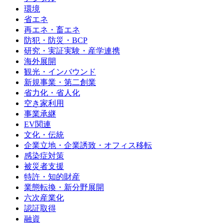
環境
省エネ
再エネ・畜エネ
防犯・防災・BCP
研究・実証実験・産学連携
海外展開
観光・インバウンド
新規事業・第二創業
省力化・省人化
空き家利用
事業承継
EV関連
文化・伝統
企業立地・企業誘致・オフィス移転
感染症対策
被災者支援
特許・知的財産
業態転換・新分野展開
六次産業化
認証取得
融資