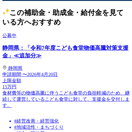
この補助金・助成金・給付金を見て
いる方へおすすめ
公募中
静岡県：「令和7年度こども食堂物価高騰対策支援
金」≪追加分≫
静岡県
申請期間
〜2026年4月20日
上限金額
15
万円
食材費等の物価高騰に伴うこども食堂の負担軽減のため、継
続して運営しているこども食堂に対して、支援金を交付しま
す。
#経営改善・経営強化
#地域活性・まちづくり