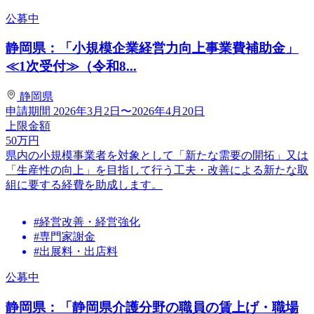
公募中
静岡県：「小規模企業経営力向上事業費補助金」
≪1次受付≫（令和8...
静岡県
申請期間
2026年3月2日〜2026年4月20日
上限金額
50
万円
県内の小規模事業者を対象として「新たな需要の開拓」又は
「生産性の向上」を目指して行う工夫・改善による新たな取
組に要する経費を助成します。
#経営改善・経営強化
#専門家謝金
#出展料・出店料
公募中
静岡県：「静岡県介護分野の職員の賃上げ・職場