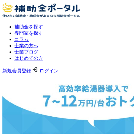
補助金を探す
専門家を探す
コラム
士業の方へ
士業ブログ
はじめての方
新規会員登録
ログイン