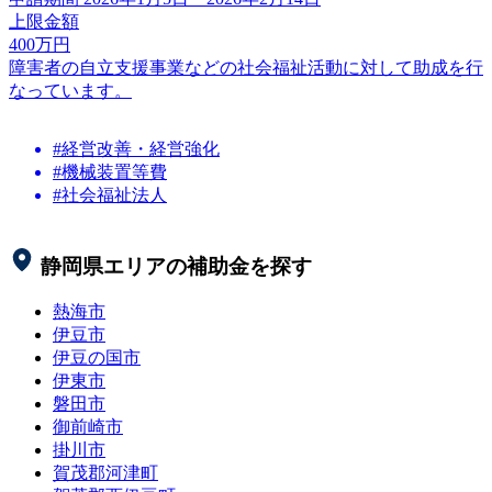
上限金額
400
万円
障害者の自立支援事業などの社会福祉活動に対して助成を行
なっています。
#経営改善・経営強化
#機械装置等費
#社会福祉法人
静岡県
エリアの補助金を探す
熱海市
伊豆市
伊豆の国市
伊東市
磐田市
御前崎市
掛川市
賀茂郡河津町