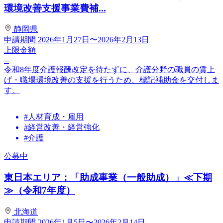
環境改善支援事業費補...
静岡県
申請期間
2026年1月27日〜2026年2月13日
上限金額
--
令和8年度介護報酬改定を待たずに、介護分野の職員の賃上
げ・職場環境改善の支援を行うため、標記補助金を交付しま
す。
#人材育成・雇用
#経営改善・経営強化
#介護
公募中
東日本エリア：「助成事業（一般助成）」≪下期
≫（令和7年度）
北海道
申請期間
2026年1月5日〜2026年2月14日