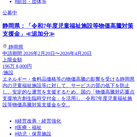
#組合・団体等
公募中
静岡県：「令和7年度児童福祉施設等物価高騰対策
支援金」≪追加分≫
静岡県
申請期間
2026年2月20日〜2026年4月20日
上限金額
196
万
8,000
円
/施設
エネルギー・食料品価格等の物価高騰の影響を受ける静岡県
内の児童福祉施設等に対して、サービスの質の低下を防止
し、安定的な運営を支援するため、国の「物価高騰対応重点
支援地方創生臨時交付金」を活用し、令和7年度児童福祉施
設等物価高騰対策支援金を交...
#経営改善・経営強化
#医療・福祉
#幼児・保育施設