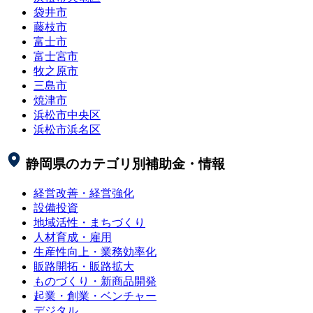
袋井市
藤枝市
富士市
富士宮市
牧之原市
三島市
焼津市
浜松市中央区
浜松市浜名区
静岡県
のカテゴリ別補助金・情報
経営改善・経営強化
設備投資
地域活性・まちづくり
人材育成・雇用
生産性向上・業務効率化
販路開拓・販路拡大
ものづくり・新商品開発
起業・創業・ベンチャー
デジタル