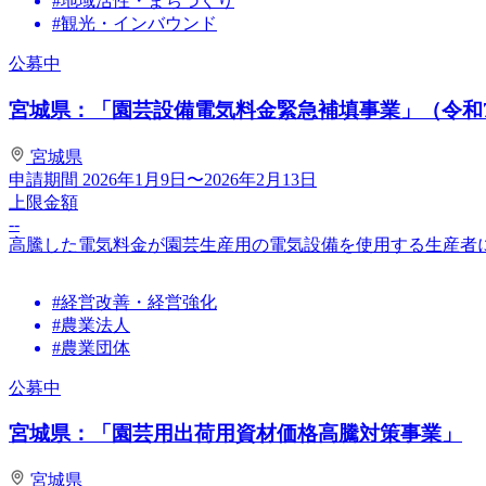
#地域活性・まちづくり
#観光・インバウンド
公募中
宮城県：「園芸設備電気料金緊急補填事業」（令和
宮城県
申請期間
2026年1月9日〜2026年2月13日
上限金額
--
高騰した電気料金が園芸生産用の電気設備を使用する生産者
#経営改善・経営強化
#農業法人
#農業団体
公募中
宮城県：「園芸用出荷用資材価格高騰対策事業」
宮城県