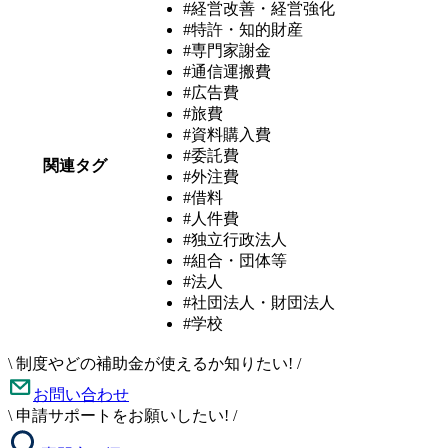
#経営改善・経営強化
#特許・知的財産
#専門家謝金
#通信運搬費
#広告費
#旅費
#資料購入費
#委託費
関連タグ
#外注費
#借料
#人件費
#独立行政法人
#組合・団体等
#法人
#社団法人・財団法人
#学校
\
制度やどの補助金が使えるか知りたい!
/
お問い合わせ
\
申請サポートをお願いしたい!
/