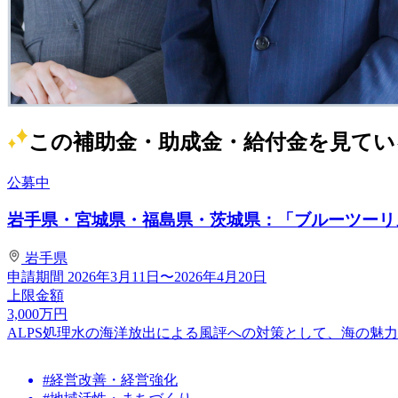
この補助金・助成金・給付金を見てい
公募中
岩手県・宮城県・福島県・茨城県：「ブルーツーリズ
岩手県
申請期間
2026年3月11日〜2026年4月20日
上限金額
3,000
万円
ALPS処理水の海洋放出による風評への対策として、海の魅
#経営改善・経営強化