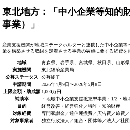
東北地方：「中小企業等知的
事業）」
産業支援機関が地域ステークホルダーと連携した中小企業等
策を構築させる取組を定着させる事業の実施に要する経費を
地域
青森県、岩手県、宮城県、秋田県、山形県
実施機関
東北経済産業局
公募ステータス
公募終了
申請期間
2026年4月9日〜2026年5月8日
上限金額・助成額
1,000万円
補助率
・地域中小企業支援拡充型事業：1/2 ・
目的
経営改善・経営強化／特許・知的財産
対象経費
専門家謝金／通信運搬費／広告費／旅費／
対象事業者
独立行政法人／組合・団体等／法人／社団