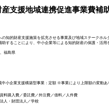
財産支援地域連携促進事業費補
への知的財産支援施策を拡充させる事業及び地域ステークホル
補助することにより、中小企業等による知的財産の保護・活用
、福島県
地域中小企業支援構築型事業：定額 ※事業により上限額の変動あ
資料購入費／委託費／外注費／借料／人件費
法人・財団法人／学校