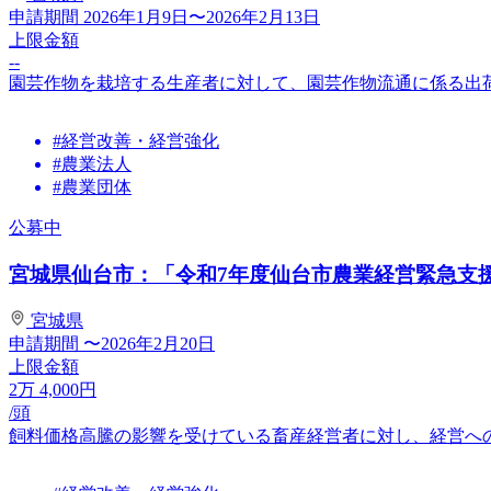
申請期間
2026年1月9日〜2026年2月13日
上限金額
--
園芸作物を栽培する生産者に対して、園芸作物流通に係る出
#経営改善・経営強化
#農業法人
#農業団体
公募中
宮城県仙台市：「令和7年度仙台市農業経営緊急支援事
宮城県
申請期間
〜2026年2月20日
上限金額
2
万
4,000
円
/頭
飼料価格高騰の影響を受けている畜産経営者に対し、経営へ