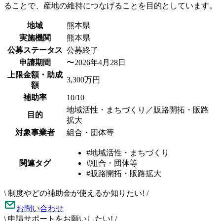
ることで、産地の維持につなげることを目的としています。
地域
熊本県
実施機関
熊本県
公募ステータス
公募終了
申請期間
〜2026年4月28日
上限金額・助成
3,300万円
額
補助率
10/10
地域活性・まちづくり／販路開拓・販路
目的
拡大
対象事業者
組合・団体等
#地域活性・まちづくり
関連タグ
#組合・団体等
#販路開拓・販路拡大
\
制度やどの補助金が使えるか知りたい!
/
お問い合わせ
\
申請サポートをお願いしたい!
/