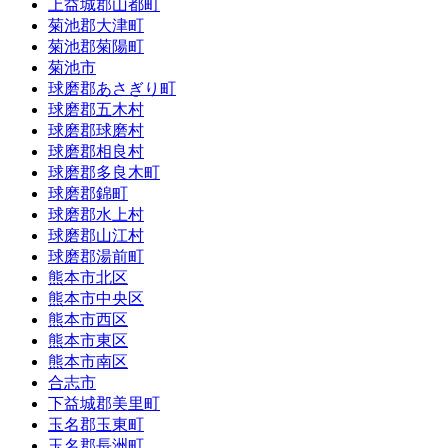
上益城郡山都町
菊池郡大津町
菊池郡菊陽町
菊池市
球磨郡あさぎり町
球磨郡五木村
球磨郡球磨村
球磨郡相良村
球磨郡多良木町
球磨郡錦町
球磨郡水上村
球磨郡山江村
球磨郡湯前町
熊本市北区
熊本市中央区
熊本市西区
熊本市東区
熊本市南区
合志市
下益城郡美里町
玉名郡玉東町
玉名郡長洲町