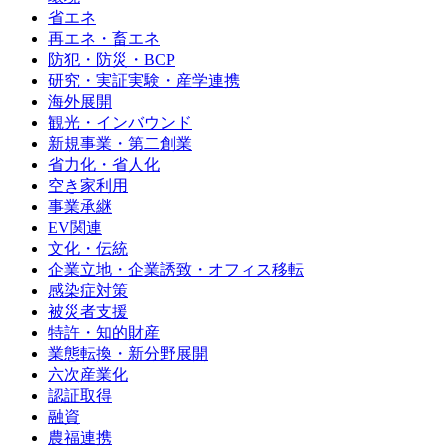
省エネ
再エネ・畜エネ
防犯・防災・BCP
研究・実証実験・産学連携
海外展開
観光・インバウンド
新規事業・第二創業
省力化・省人化
空き家利用
事業承継
EV関連
文化・伝統
企業立地・企業誘致・オフィス移転
感染症対策
被災者支援
特許・知的財産
業態転換・新分野展開
六次産業化
認証取得
融資
農福連携