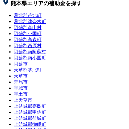
熊本県
エリアの補助金を探す
葦北郡芦北町
葦北郡津奈木町
阿蘇郡産山村
阿蘇郡小国町
阿蘇郡高森町
阿蘇郡西原村
阿蘇郡南阿蘇村
阿蘇郡南小国町
阿蘇市
天草郡苓北町
天草市
荒尾市
宇城市
宇土市
上天草市
上益城郡嘉島町
上益城郡甲佐町
上益城郡益城町
上益城郡御船町