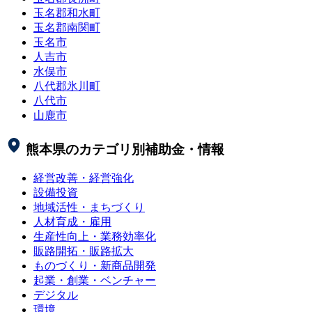
玉名郡和水町
玉名郡南関町
玉名市
人吉市
水俣市
八代郡氷川町
八代市
山鹿市
熊本県
のカテゴリ別補助金・情報
経営改善・経営強化
設備投資
地域活性・まちづくり
人材育成・雇用
生産性向上・業務効率化
販路開拓・販路拡大
ものづくり・新商品開発
起業・創業・ベンチャー
デジタル
環境