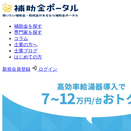
補助金を探す
専門家を探す
コラム
士業の方へ
士業ブログ
はじめての方
新規会員登録
ログイン