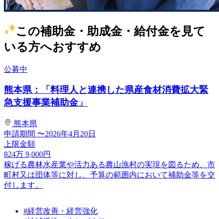
この補助金・助成金・給付金を見て
いる方へおすすめ
公募中
熊本県：「料理人と連携した県産食材消費拡大緊
急支援事業補助金」
熊本県
申請期間
〜2026年4月20日
上限金額
824
万
9,000
円
稼げる農林水産業や活力ある農山漁村の実現を図るため、市
町村又は団体等に対し、予算の範囲内において補助金等を交
付します。
#経営改善・経営強化