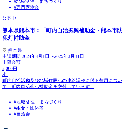
#地域活性・まちづくり
#専門家謝金
公募中
熊本県熊本市：「町内自治振興補助金・熊本市防
犯灯補助金」
熊本県
申請期間
2024年4月1日〜2025年3月31日
上限金額
2,000
円
/灯
町内自治活動及び地域住民への連絡調整に係る費用につい
て、町内自治会へ補助金を交付しています。
#地域活性・まちづくり
#組合・団体等
#自治会