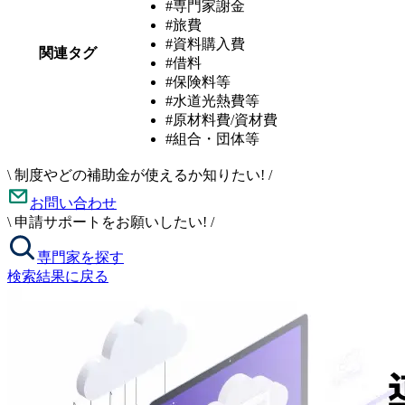
#専門家謝金
#旅費
#資料購入費
関連タグ
#借料
#保険料等
#水道光熱費等
#原材料費/資材費
#組合・団体等
\
制度やどの補助金が使えるか知りたい!
/
お問い合わせ
\
申請サポートをお願いしたい!
/
専門家を探す
検索結果に戻る