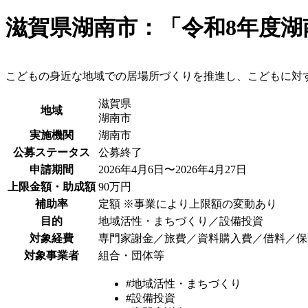
滋賀県湖南市：「令和8年度
こどもの身近な地域での居場所づくりを推進し、こどもに対
滋賀県
地域
湖南市
実施機関
湖南市
公募ステータス
公募終了
申請期間
2026年4月6日〜2026年4月27日
上限金額・助成額
90万円
補助率
定額 ※事業により上限額の変動あり
目的
地域活性・まちづくり／設備投資
対象経費
専門家謝金／旅費／資料購入費／借料／保
対象事業者
組合・団体等
#地域活性・まちづくり
#設備投資