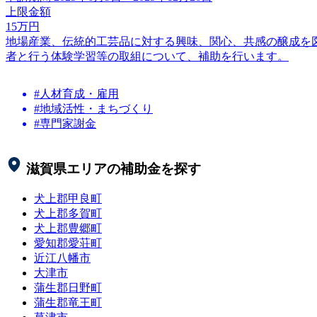
上限金額
15
万円
地場産業、伝統的工芸品に対する興味、関心、共感の醸成を
者と行う体験学習等の取組について、補助を行います。
#人材育成・雇用
#地域活性・まちづくり
#専門家謝金
滋賀県
エリアの補助金を探す
犬上郡甲良町
犬上郡多賀町
犬上郡豊郷町
愛知郡愛荘町
近江八幡市
大津市
蒲生郡日野町
蒲生郡竜王町