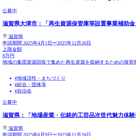
公募中
滋賀県大津市：「再生資源保管庫等設置事業補助金
滋賀県
申請期間
2025年4月1日〜2025年12月26日
上限金額
8
万円
地域の集団資源回収で集めた再生資源を収納するための保管
#地域活性・まちづくり
#組合・団体等
#自治会
公募中
滋賀県：「地場産業・伝統的工芸品次世代魅力体験事業
滋賀県
申請期間
2025年6月9日〜2025年12月26日