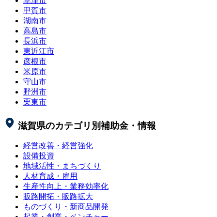
草津市
甲賀市
湖南市
高島市
長浜市
東近江市
彦根市
米原市
守山市
野洲市
栗東市
滋賀県
のカテゴリ別補助金・情報
経営改善・経営強化
設備投資
地域活性・まちづくり
人材育成・雇用
生産性向上・業務効率化
販路開拓・販路拡大
ものづくり・新商品開発
起業・創業・ベンチャー