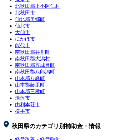
北秋田郡上小阿仁村
北秋田市
仙北郡美郷町
仙北市
大仙市
にかほ市
能代市
南秋田郡井川町
南秋田郡大潟村
南秋田郡五城目町
南秋田郡八郎潟町
山本郡八峰町
山本郡藤里町
山本郡三種町
湯沢市
由利本荘市
横手市
秋田県
のカテゴリ別補助金・情報
経営改善・経営強化