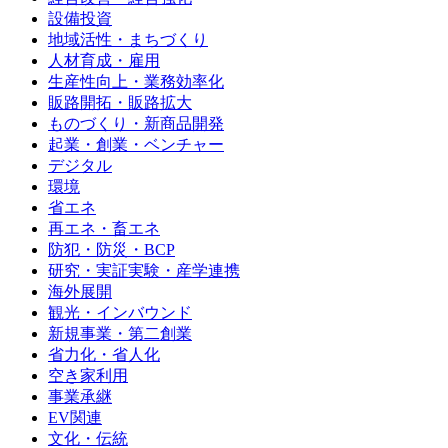
設備投資
地域活性・まちづくり
人材育成・雇用
生産性向上・業務効率化
販路開拓・販路拡大
ものづくり・新商品開発
起業・創業・ベンチャー
デジタル
環境
省エネ
再エネ・畜エネ
防犯・防災・BCP
研究・実証実験・産学連携
海外展開
観光・インバウンド
新規事業・第二創業
省力化・省人化
空き家利用
事業承継
EV関連
文化・伝統