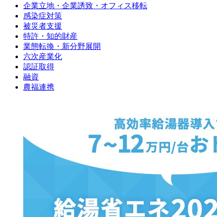
企業立地・企業誘致・オフィス移転
感染症対策
被災者支援
特許・知的財産
業態転換・新分野展開
六次産業化
認証取得
融資
農福連携