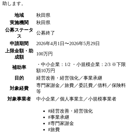
助します。
地域
秋田県
実施機関
秋田県
公募ステータ
公募終了
ス
申請期間
2026年4月1日〜2026年5月29日
上限金額・助
100万円
成額
・中小企業：1/2 ・小規模企業：2/3 ※下限
補助率
額10万円
目的
経営改善・経営強化／事業承継
専門家謝金／旅費／委託費／借料／保険料
対象経費
等
対象事業者
中小企業／個人事業主／小規模事業者
#経営改善・経営強化
#事業承継
#専門家謝金
#旅費