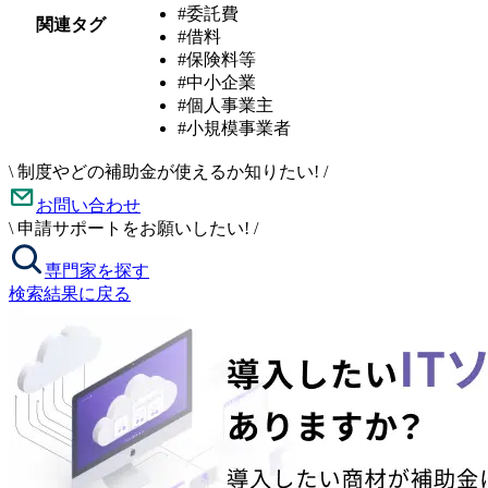
#委託費
関連タグ
#借料
#保険料等
#中小企業
#個人事業主
#小規模事業者
\
制度やどの補助金が使えるか知りたい!
/
お問い合わせ
\
申請サポートをお願いしたい!
/
専門家を探す
検索結果に戻る