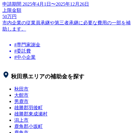
申請期間
2025年4月1日〜2025年12月26日
上限金額
50
万円
市内企業の従業員承継や第三者承継に必要な費用の一部を補
助します。
#専門家謝金
#委託費
#中小企業
秋田県
エリアの補助金を探す
秋田市
大館市
男鹿市
雄勝郡羽後町
雄勝郡東成瀬村
潟上市
鹿角郡小坂町
鹿角市