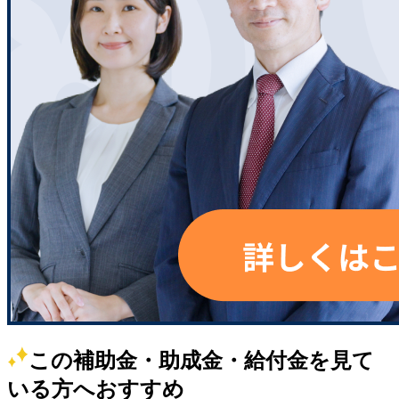
この補助金・助成金・給付金を見て
いる方へおすすめ