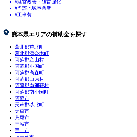
#経営改善・経営強化
#当該地域事業者
#工事費
熊本県
エリアの補助金を探す
葦北郡芦北町
葦北郡津奈木町
阿蘇郡産山村
阿蘇郡小国町
阿蘇郡高森町
阿蘇郡西原村
阿蘇郡南阿蘇村
阿蘇郡南小国町
阿蘇市
天草郡苓北町
天草市
荒尾市
宇城市
宇土市
上天草市