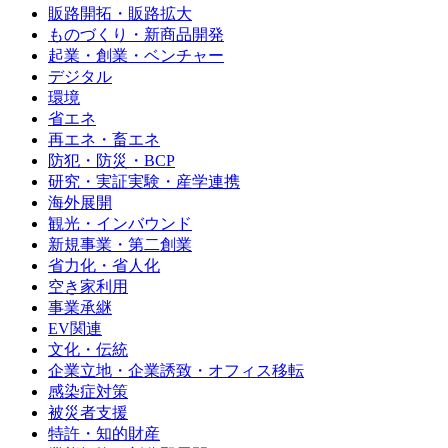
販路開拓・販路拡大
ものづくり・新商品開発
起業・創業・ベンチャー
デジタル
環境
省エネ
再エネ・畜エネ
防犯・防災・BCP
研究・実証実験・産学連携
海外展開
観光・インバウンド
新規事業・第二創業
省力化・省人化
空き家利用
事業承継
EV関連
文化・伝統
企業立地・企業誘致・オフィス移転
感染症対策
被災者支援
特許・知的財産