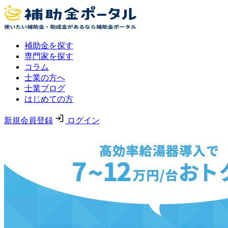
補助金を探す
専門家を探す
コラム
士業の方へ
士業ブログ
はじめての方
新規会員登録
ログイン