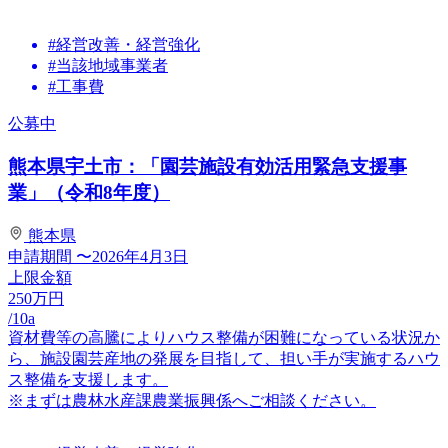
#経営改善・経営強化
#当該地域事業者
#工事費
公募中
熊本県宇土市：「園芸施設有効活用緊急支援事
業」（令和8年度）
熊本県
申請期間
〜2026年4月3日
上限金額
250
万円
/10a
資材費等の高騰によりハウス整備が困難になっている状況か
ら、施設園芸産地の発展を目指して、担い手が実施するハウ
ス整備を支援します。
※まずは農林水産課農業振興係へご相談ください。