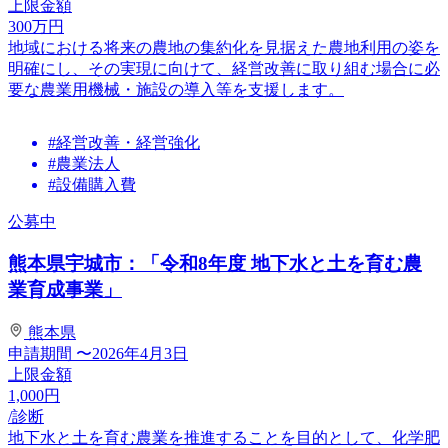
上限金額
300
万円
地域における将来の農地の集約化を見据えた農地利用の姿を
明確にし、その実現に向けて、経営改善に取り組む場合に必
要な農業用機械・施設の導入等を支援します。
#経営改善・経営強化
#農業法人
#設備購入費
公募中
熊本県宇城市：「令和8年度 地下水と土を育む農
業育成事業」
熊本県
申請期間
〜2026年4月3日
上限金額
1,000
円
/診断
地下水と土を育む農業を推進することを目的として、化学肥