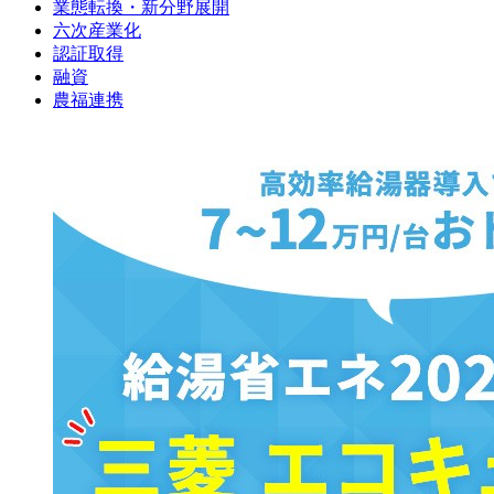
業態転換・新分野展開
六次産業化
認証取得
融資
農福連携