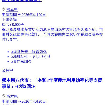
熊本県
申請期間
〜2026年4月20日
上限金額
824
万
9,000
円
稼げる農林水産業や活力ある農山漁村の実現を図るため、市
町村又は団体等に対し、予算の範囲内において補助金等を交
付します。
#経営改善・経営強化
#地域活性・まちづくり
#専門家謝金
公募中
熊本県八代市：「令和8年度農地利用効率化等支援
事業」≪第2回≫
熊本県
申請期間
〜2026年4月20日