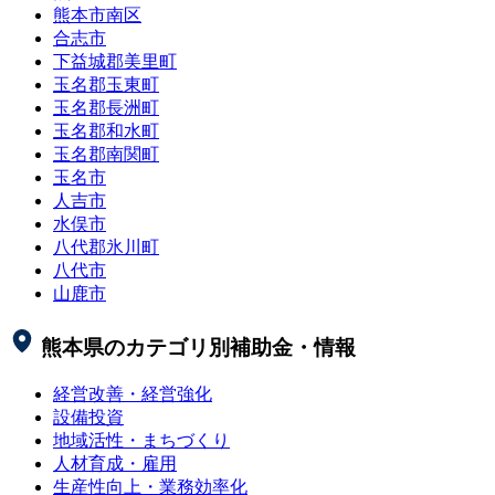
熊本市南区
合志市
下益城郡美里町
玉名郡玉東町
玉名郡長洲町
玉名郡和水町
玉名郡南関町
玉名市
人吉市
水俣市
八代郡氷川町
八代市
山鹿市
熊本県
のカテゴリ別補助金・情報
経営改善・経営強化
設備投資
地域活性・まちづくり
人材育成・雇用
生産性向上・業務効率化