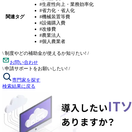
#生産性向上・業務効率化
#省力化・省人化
関連タグ
#機械装置等費
#設備購入費
#改修費
#農業法人
#個人農業者
\
制度やどの補助金が使えるか知りたい!
/
お問い合わせ
\
申請サポートをお願いしたい!
/
専門家を探す
検索結果に戻る