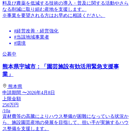
料及び農薬を低減する技術の導入・普及に関する活動やさら
なる削減に取り組む産地を支援します。
※事業を要望される方はお早めに相談ください。
#経営改善・経営強化
#当該地域事業者
#環境
公募中
熊本県宇城市：「園芸施設有効活用緊急支援事
業」
熊本県
申請期間
〜2026年4月8日
上限金額
250
万円
/10a
資材費等の高騰によりハウス整備が困難になっている状況か
ら、施設園芸産地の発展を目指して、担い手が実施するハウ
ス整備を支援します。