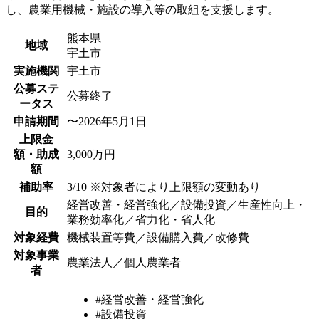
し、農業用機械・施設の導入等の取組を支援します。
熊本県
地域
宇土市
実施機関
宇土市
公募ステ
公募終了
ータス
申請期間
〜2026年5月1日
上限金
額・助成
3,000万円
額
補助率
3/10 ※対象者により上限額の変動あり
経営改善・経営強化／設備投資／生産性向上・
目的
業務効率化／省力化・省人化
対象経費
機械装置等費／設備購入費／改修費
対象事業
農業法人／個人農業者
者
#経営改善・経営強化
#設備投資