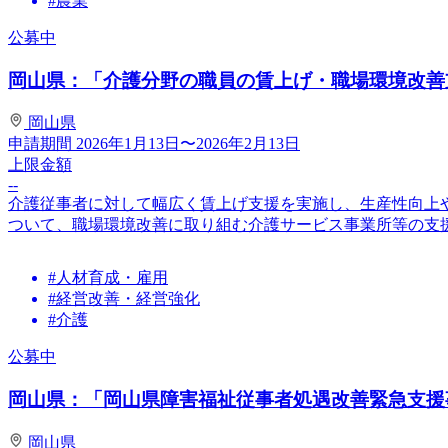
#農業
公募中
岡山県：「介護分野の職員の賃上げ・職場環境改善支
岡山県
申請期間
2026年1月13日〜2026年2月13日
上限金額
--
介護従事者に対して幅広く賃上げ支援を実施し、生産性向上
ついて、職場環境改善に取り組む介護サービス事業所等の支
#人材育成・雇用
#経営改善・経営強化
#介護
公募中
岡山県：「岡山県障害福祉従事者処遇改善緊急支援事
岡山県