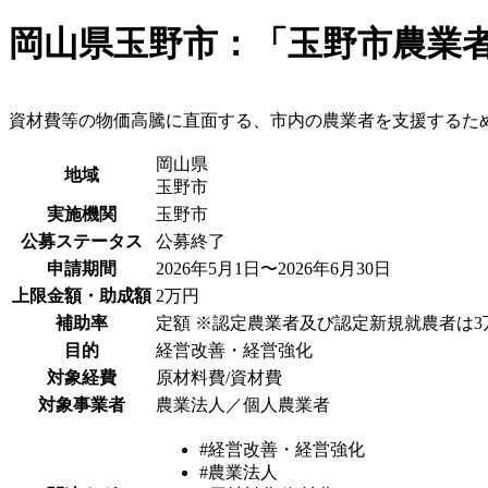
岡山県玉野市：「玉野市農業
資材費等の物価高騰に直面する、市内の農業者を支援するた
岡山県
地域
玉野市
実施機関
玉野市
公募ステータス
公募終了
申請期間
2026年5月1日〜2026年6月30日
上限金額・助成額
2万円
補助率
定額 ※認定農業者及び認定新規就農者は3
目的
経営改善・経営強化
対象経費
原材料費/資材費
対象事業者
農業法人／個人農業者
#経営改善・経営強化
#農業法人