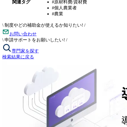
関連タグ
#原材料費/資材費
#個人農業者
#農業
\
制度やどの補助金が使えるか知りたい!
/
お問い合わせ
\
申請サポートをお願いしたい!
/
専門家を探す
検索結果に戻る