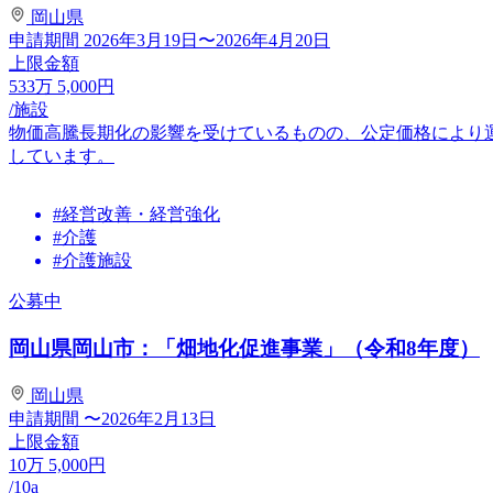
岡山県
申請期間
2026年3月19日〜2026年4月20日
上限金額
533
万
5,000
円
/施設
物価高騰長期化の影響を受けているものの、公定価格により
しています。
#経営改善・経営強化
#介護
#介護施設
公募中
岡山県岡山市：「畑地化促進事業」（令和8年度）
岡山県
申請期間
〜2026年2月13日
上限金額
10
万
5,000
円
/10a