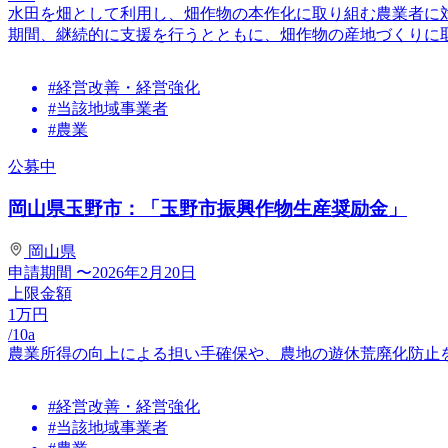
水田を畑として利用し、畑作物の本作化に取り組む農業者に
期間、継続的に支援を行うとともに、畑作物の産地づくりに取り
#経営改善・経営強化
#当該地域事業者
#農業
公募中
岡山県玉野市：「玉野市振興作物生産奨励金」
岡山県
申請期間
〜2026年2月20日
上限金額
1
万円
/10a
農業所得の向上による担い手確保や、農地の遊休荒廃化防止
#経営改善・経営強化
#当該地域事業者