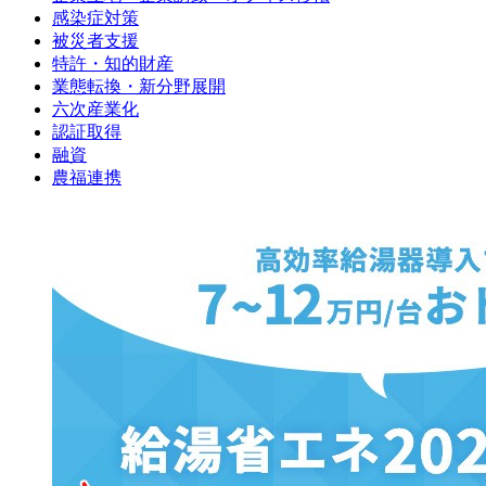
感染症対策
被災者支援
特許・知的財産
業態転換・新分野展開
六次産業化
認証取得
融資
農福連携