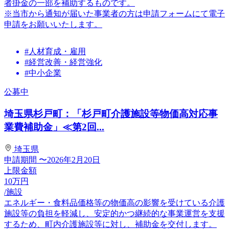
者掛金の一部を補助するものです。
※当市から通知が届いた事業者の方は申請フォームにて電子
申請をお願いいたします。
#人材育成・雇用
#経営改善・経営強化
#中小企業
公募中
埼玉県杉戸町：「杉戸町介護施設等物価高対応事
業費補助金」≪第2回...
埼玉県
申請期間
〜2026年2月20日
上限金額
10
万円
/施設
エネルギー・食料品価格等の物価高の影響を受けている介護
施設等の負担を軽減し、安定的かつ継続的な事業運営を支援
するため、町内介護施設等に対し、補助金を交付します。