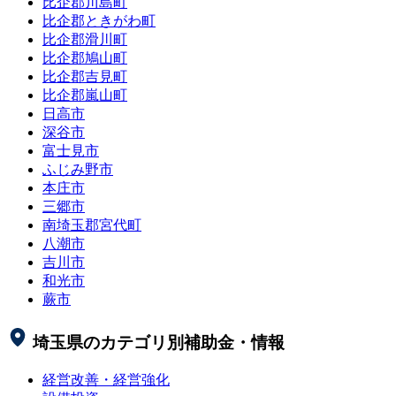
比企郡川島町
比企郡ときがわ町
比企郡滑川町
比企郡鳩山町
比企郡吉見町
比企郡嵐山町
日高市
深谷市
富士見市
ふじみ野市
本庄市
三郷市
南埼玉郡宮代町
八潮市
吉川市
和光市
蕨市
埼玉県
のカテゴリ別補助金・情報
経営改善・経営強化