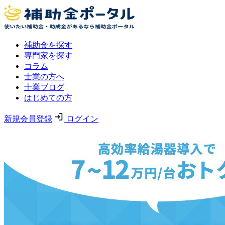
補助金を探す
専門家を探す
コラム
士業の方へ
士業ブログ
はじめての方
新規会員登録
ログイン