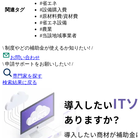
#省エネ
関連タグ
#設備購入費
#原材料費/資材費
#省エネ設備
#農業
#当該地域事業者
\
制度やどの補助金が使えるか知りたい!
/
お問い合わせ
\
申請サポートをお願いしたい!
/
専門家を探す
検索結果に戻る