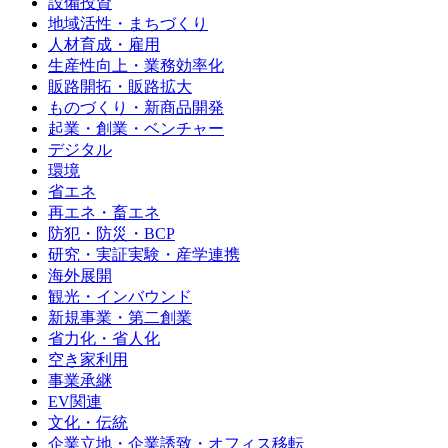
設備投資
地域活性・まちづくり
人材育成・雇用
生産性向上・業務効率化
販路開拓・販路拡大
ものづくり・新商品開発
起業・創業・ベンチャー
デジタル
環境
省エネ
再エネ・畜エネ
防犯・防災・BCP
研究・実証実験・産学連携
海外展開
観光・インバウンド
新規事業・第二創業
省力化・省人化
空き家利用
事業承継
EV関連
文化・伝統
企業立地・企業誘致・オフィス移転