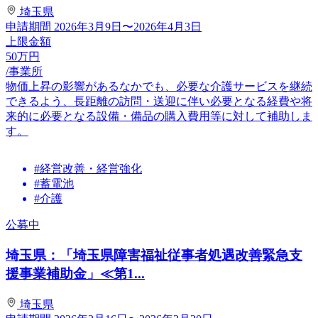
埼玉県
申請期間
2026年3月9日〜2026年4月3日
上限金額
50
万円
/事業所
物価上昇の影響があるなかでも、必要な介護サービスを継続
できるよう、長距離の訪問・送迎に伴い必要となる経費や将
来的に必要となる設備・備品の購入費用等に対して補助しま
す。
#経営改善・経営強化
#蓄電池
#介護
公募中
埼玉県：「埼玉県障害福祉従事者処遇改善緊急支
援事業補助金」≪第1...
埼玉県