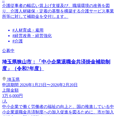
--
介護従事者の幅広い賃上げ支援及び、職場環境の改善を図
り、介護人材確保・定着の基盤を構築する介護サービス事業
所等に対して補助金を交付します。
#人材育成・雇用
#経営改善・経営強化
#介護
公募中
埼玉県狭山市：「中小企業退職金共済掛金補助制
度」（令和7年度）
埼玉県
申請期間
2026年1月23日〜2026年2月20日
上限金額
3
万
6,000
円
/人
中小企業で働く労働者の福祉の向上と、国の推進している中
小企業退職金共済制度への加入促進を図るために、市が加入