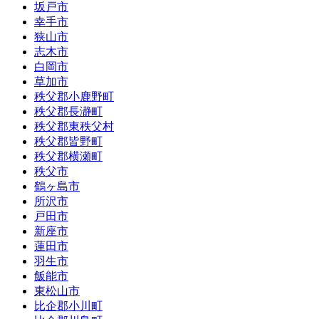
坂戸市
幸手市
狭山市
志木市
白岡市
草加市
秩父郡小鹿野町
秩父郡長瀞町
秩父郡東秩父村
秩父郡皆野町
秩父郡横瀬町
秩父市
鶴ヶ島市
所沢市
戸田市
新座市
蓮田市
羽生市
飯能市
東松山市
比企郡小川町