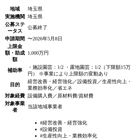
地域
埼玉県
実施機関
埼玉県
公募ステ
公募終了
ータス
申請期間
〜2026年5月8日
上限金
額・助成
1,000万円
額
・施設園芸：1/2 ・露地園芸：1/2（下限額15万
補助率
円） ※事業により上限額の変動あり
経営改善・経営強化／設備投資／生産性向上・
目的
業務効率化／省エネ
対象経費
設備購入費／原材料費/資材費
対象事業
当該地域事業者
者
#経営改善・経営強化
#設備投資
#生産性向上・業務効率化