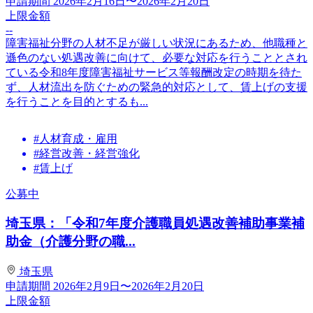
申請期間
2026年2月16日〜2026年2月20日
上限金額
--
障害福祉分野の人材不足が厳しい状況にあるため、他職種と
遜色のない処遇改善に向けて、必要な対応を行うこととされ
ている令和8年度障害福祉サービス等報酬改定の時期を待た
ず、人材流出を防ぐための緊急的対応として、賃上げの支援
を行うことを目的とするも...
#人材育成・雇用
#経営改善・経営強化
#賃上げ
公募中
埼玉県：「令和7年度介護職員処遇改善補助事業補
助金（介護分野の職...
埼玉県
申請期間
2026年2月9日〜2026年2月20日
上限金額