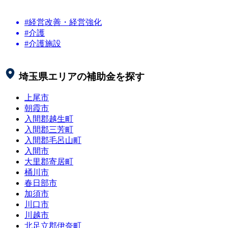
#経営改善・経営強化
#介護
#介護施設
埼玉県
エリアの補助金を探す
上尾市
朝霞市
入間郡越生町
入間郡三芳町
入間郡毛呂山町
入間市
大里郡寄居町
桶川市
春日部市
加須市
川口市
川越市
北足立郡伊奈町